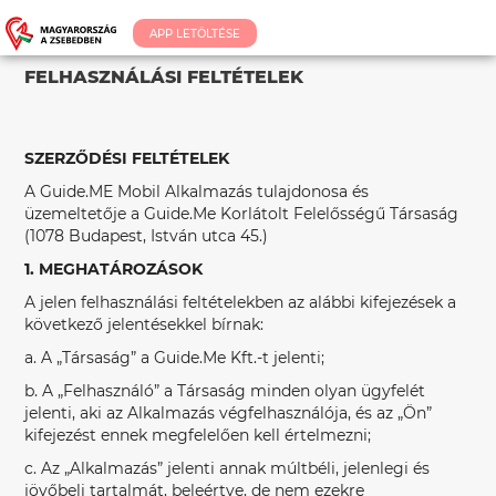
APP LETÖLTÉSE
FELHASZNÁLÁSI FELTÉTELEK
SZERZŐDÉSI FELTÉTELEK
A Guide.ME Mobil Alkalmazás tulajdonosa és
üzemeltetője a Guide.Me Korlátolt Felelősségű Társaság
(1078 Budapest, István utca 45.)
1. MEGHATÁROZÁSOK
A jelen felhasználási feltételekben az alábbi kifejezések a
következő jelentésekkel bírnak:
a. A „Társaság” a Guide.Me Kft.-t jelenti;
b. A „Felhasználó” a Társaság minden olyan ügyfelét
jelenti, aki az Alkalmazás végfelhasználója, és az „Ön”
kifejezést ennek megfelelően kell értelmezni;
c. Az „Alkalmazás” jelenti annak múltbéli, jelenlegi és
jövőbeli tartalmát, beleértve, de nem ezekre