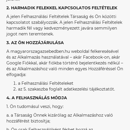
2. HARMADIK FELEKKEL KAPCSOLATOS FELTÉTELEK
A jelen Felhasználási Feltételek Társaság és Ön közötti
kapcsolatot szabályozzák. A jelen Felhasználási Feltételek
harmadik fél vagy kedvezményezett javára semmilyen
jogot nem teremtenek.
3. AZ ÖN HOZZÁJÁRULÁSA
A magyarorszagazsebedben.hu weboldal felkeresésével
és az Alkalmazás használatával – akár Facebook-on, akár
Google Fiókkal, akár fiókba történő bejelentkezés nélkül –
és az Alkalmazáshoz való minden egyes Hozzáféréssel Ön
elfogadja:
a Felhasználási Feltételeket
az 5. szakaszba foglalt adatkezelési tájékoztatót.
4. A FELHASZNÁLÁS MÓDJA
1. Ön tudomásul veszi, hogy:
a. a Társaság Önnek kizárólag az Alkalmazáshoz való
hozzáférést biztosítja;
b. Ön csak Felhasználóként férhet hozzá az