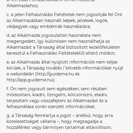
Alkalmazáshoz;
c. a jelen Felhasználási Feltételek nem jogosítják fel Önt
az Alkalmazásban használt képek, jelzések, logók,
védjegyek vagy emblémák használatára;
d. az Alkalmazás jogosulatlan használata nem
megengedett, így különösen nem használhatja az
Alkalmazást a Társaság által biztosított kezelőfelületen
keresztül a Felhasználási Feltételektől eltérő módon;
e. az Alkalmazás által nyújtott információk nem teljes
körűek, a Társaság további / bővebb információkat nyújt
a weboldalán (http://guideme.hu és
http://app.guideme.hu);
f. Ön nem jogosult sem egészében, sem részben
módosítani, kiadni, lízingelni, kölcsönözni, eladni,
terjeszteni vagy visszafejteni az Alkalmazást és a
felhasználása során szerzett információkat.
g. a Társaság fenntartja a jogot – anélkül, hogy arra
kötelezettséget vállalna –, hogy megtagadja a
hozzáférést vagy bármilyen tartalmat eltávolítson;