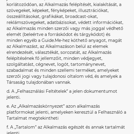
korlátozódóan, az Alkalmazás felépítését, kialakítását, a
szövegeket, képeket, fényképeket, illusztrációkat,
összeállításokat, grafikákat, broadcast-okat,
reklámszövegeket, adatbázisokat, védett információkat,
az Alkalmazás minden szerzői vagy más joggal védhető
elemét (beleértve a forráskódot és tárgykódot) és
minden egyéb a Guide.Me-hez köthető anyagot, magát
az Alkalmazást, az Alkalmazáson belül az elemek
elrendezését, választékát, sorozatát, az Alkalmazás
felépítésének fő jellemzőit, minden védjegyet,
szolgáltatást, cégnevet, logót, tartománynevet,
szabadalmat és minden szellemi terméket, amelyeket
szerzői jogi vagy tulajdonosi oltalom véd, és amelyek a
Társaság tulajdonában vannak.
d. A „Felhasználási Feltételek” a jelen dokumentumot
jelenti.
e. Az „Alkalmazáskörnyezet” azon alkalmazás
platformokat jelenti, amelyeken keresztül a Felhasználó a
Tartalmat megtekintheti
f. A „Tartalom” az Alkalmazás egészét és annak tartalmát
jelenti.