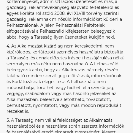
közleményeket, adminisztrációs üzeneteket és más, a
gazdasági reklámtevékenység alapvető feltételeiről és
egyes korlátairól szóló 2008. évi XLVIII törvény szerinti
gazdasági reklámnak minősülő információkat küldeni a
Felhasználónak. A jelen Felhasználási Feltételek
elfogadásával a Felhasználó kifejezetten beleegyezik
abba, hogy a Társaság ilyen üzeneteket küldjön neki.
4. Az Alkalmazást kizárólag nem kereskedelmi, nem
kizárólagos, korlátozott személyes használatra biztosítja
a Társaság, és annak előzetes írásbeli hozzájárulása nélkül
semmilyen más célra nem használható. A Felhasználó
beleegyezik abba, hogy az Alkalmazás bármely részén
található minden szerzői jogi előírásnak, információnak
és korlátozásnak eleget tesz. A Felhasználó nem
módosíthatja, törölheti vagy fedheti el a szerzői jog,
végjegy, szabadalom vagy más hasonló jelzéseket az
Alkalmazásban, beleértve a letölthető, továbbított,
bemutatott, nyomtatott, vagy más módon reprodukált
részeket is.
5. A Társaság nem vállal felelősséget az Alkalmazás
használatából és a használata során szerzett információk
felhasználásából eredő elmaradt nyereségért, kiesett