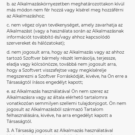
b. az Alkalmazáskörnyezetben meghatározottakon kívül
más módon nem fér hozzá vagy kísérel meg hozzáférni
az Alkalmazáshoz;
c. nem végez olyan tevékenységet, amely zavarhatja az
Alkalmazást (vagy a használata során az Alkalmazásnak
információt továbbító és/vagy ahhoz kapcsolódó
szervereket és hálózatokat);
d. nem jogosult arra, hogy az Alkalmazás vagy az ahhoz
tartozó Szoftver bármely részét lemásolja, terjessze,
eladja vagy kölcsönözze, továbbá nem jogosult arra,
hogy a Szoftvert visszafejtse vagy megkísérelje
megszerezni a Szoftver Forráskódját, kivéve, ha Ön erre a
Társaságtól írásos engedélyt kapott;
e. az Alkalmazás használatával Ön nem szerez az
Alkalmazásra vagy az általa elérhető tartalomra
vonatkozóan semmilyen szellemi tulajdonjogot. Ön nem
jogosult az Alkalmazásból származó Tartalom
felhasználására, kivéve, ha arra engedélyt kapott a
Társaságtól.
3. A Társaság jogosult az Alkalmazás használatával