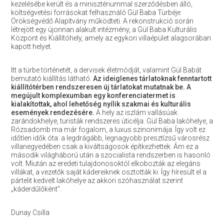
kezelésébe került és a minisztériummal szerződésben álló,
költségvetési forrásokat felhasználó Gül Baba Türbéje
Örökségvédő Alapítvány működteti. A rekonstrukció során
létrejött egy újonnan alakult intézmény, a Gül Baba Kulturális
Központ és Kiállítóhely, amely az egykori villaépület alagsorában
kapott helyet.
Itt a türbe történetét, a dervisek életmódját, valamint Gül Babát
bemutató kiállítás látható.
Az ideiglenes tárlatoknak fenntartott
kiállítótérben rendszeresen új tárlatokat mutatnak be. A
megújult komplexumban egy konferenciatermet is
kialakítottak, ahol lehetőség nyílik szakmai és kulturális
események rendezésére.
A hely az iszlám vallásúak
zarándokhelye, turisták rendszeres úticélja. Gül Baba lakóhelye, a
Rózsadomb ma már fogalom, a luxus szinonimája. Így volt ez
időtlen idők óta: a legdrágább, legnagyobb presztízsű városrész
villanegyedében csak a kiváltságosok építkezhettek. Ám ez a
második világháború után a szocialista rendszerben is hasonló
volt. Miután az eredeti tulajdonosoktól elkobozták az elegáns
villákat, a vezetők saját kádereiknek osztották ki. Így híresült el a
pártelit kedvelt lakóhelye az akkori szóhasználat szerint
„káderdűlőként”.
Dunay Csilla