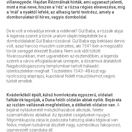
villanegyede. Hajdan Rézmálnak hívták, ami ugyanazt jelenti,
mint a mai neve, hiszen a ’réz’ a rózsa régies elnevezése, míg
a ’mál’ a nyaktól lefelé, az alhasig tartó testrész, amely a
domborulatairól híres, vagyis domboldal.
De ki volt a névadója ennek a vidéknek? Gül Baba, a rózsák atyja.
A legenda szerint a török uralom idején telepítették be a
domboldalakat Gül Baba rózsáival. Gül Baba egy bektáasi dervis
volt, azaz harcos muszlim szerzetes, aki 1541-ben a megszálló
török sereggel érkezett Budára. Nem sok időt töltött
fővárosunkban, mert ugyanebben az esztendőben, a legenda
szerint a város elfoglalásának ünnepén, a dzsámivá átalakított
Nagyboldogasszony templomban tartott hálaadó
istentiszteleten meghalt. Tiszteletére 1543–48 közt egy
nyolcszög alaprajzú, kupolával fedett mauzóleumot,vagyis
türbét emeltek.
Kváderkőből épült, külső homlokzata egyszerű, oldalait
faltükrök tagolják, a Duna felőli oldalán ablak nyílik. Bejárata
az iszlám vallásnak megfelelően, a délkeleti oldalon van.
A
bejárat nyíláskeretét mészkőhasábok alkotják, felette
szamárhátíves ablakkal. Az épületet csegelyeken nyugvó
félgömbkupola zárja le, padozata hatszög alakú téglával van
fedve, melyen turbánnal díszített nagy, szimbolikus fakoporsó,
úgynevezett szanduka áll.