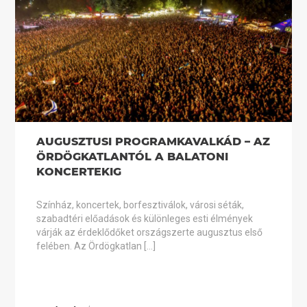
AUGUSZTUSI PROGRAMKAVALKÁD – AZ
ÖRDÖGKATLANTÓL A BALATONI
KONCERTEKIG
Színház, koncertek, borfesztiválok, városi séták,
szabadtéri előadások és különleges esti élmények
várják az érdeklődőket országszerte augusztus első
felében. Az Ördögkatlan […]