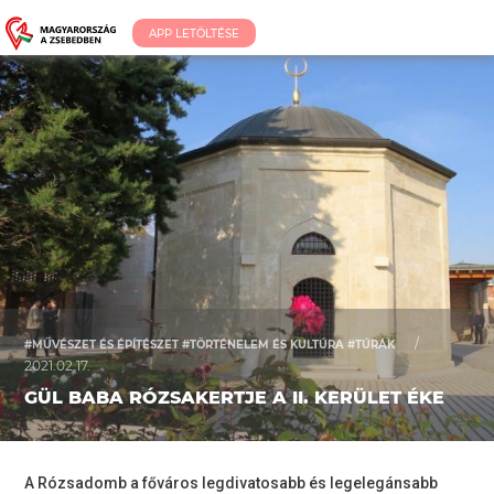
APP LETÖLTÉSE
/
#MŰVÉSZET ÉS ÉPÍTÉSZET #TÖRTÉNELEM ÉS KULTÚRA #TÚRÁK
2021.02.17.
GÜL BABA RÓZSAKERTJE A II. KERÜLET ÉKE
A Rózsadomb a főváros legdivatosabb és legelegánsabb