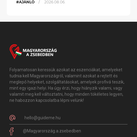
/
#AJÁNLÓ
2026.08.06.
Folyamatosan keressük azokat az eszenciákat, amelyeket
tudnia kell Magyarországról, valamint azokat a rejtett és
meglepő helyeket, szolgáltatásokat, amelyek profivá teszik,
mint egy igazi helyi. Ha úgy érzi, hogy hiányzik valami, vagy
valamit meg kell változtatni, hogy minden tökéletes legyen,
ne habozzon kapcsolatba lépni velünk!
hello@guideme.hu
@Magyarország.a.zsebedben