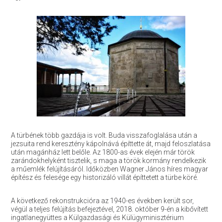
A türbének több gazdája is volt. Buda visszafoglalása után a
jezsuita rend keresztény kápolnává építtette át, majd feloszlatása
után magánház lett belőle. Az 1800-as évek elején már török
zarándokhelyként tisztelik, s maga a török kormány rendelkezik
a műemlék felújításáról. Időközben Wagner János híres magyar
építész és felesége egy historizáló villát építtetett a türbe köré.
A következő rekonstrukcióra az 1940-es években került sor,
végül a teljes felújítás befejeztével, 2018. október 9-én a kibővített
ingatlanegyüttes a Külgazdasági és Külügyminisztérium