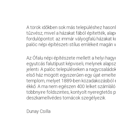
A török időkben sok más településhez hasonló
tűzvész, mivel a házakat fából építették, ala
fordulópontot: az immár vályogfalú házakat k
palóc népi építészeti stílus emlékeit magán v
Az Ófalu népi építészete mellett a helyi hagy
egyutcás falutípust képviseli, melynek alap
jelenti. A palóc településeken a nagycsaládo
első ház mögött egyszerűen egy újat emeltek. A
templom, melyet 1889-ben közadakozásból ép
ékkő. A ma nem egészen 400 lelket számlál
többnyire földszintes, kontyolt nyeregtetős p
deszkamellvédes tornácok szegélyezik.
Dunay Csilla