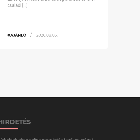
családi […]
/
#AJÁNLÓ
2026.08.03.
HIRDETÉS