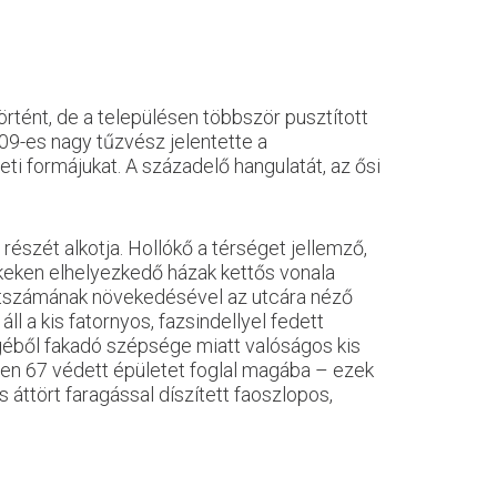
örtént, de a településen többször pusztított
909-es nagy tűzvész jelentette a
ti formájukat. A századelő hangulatát, az ősi
részét alkotja. Hollókő a térséget jellemző,
lkeken elhelyezkedő házak kettős vonala
 létszámának növekedésével az utcára néző
l a kis fatornyos, fazsindellyel fedett
géből fakadó szépsége miatt valóságos kis
n 67 védett épületet foglal magába – ezek
 áttört faragással díszített faoszlopos,