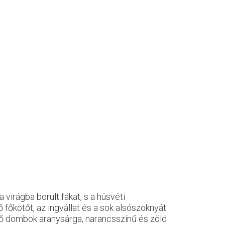
virágba borult fákat, s a húsvéti
 főkötőt, az ingvállat és a sok alsószoknyát.
elő dombok aranysárga, narancsszínű és zöld