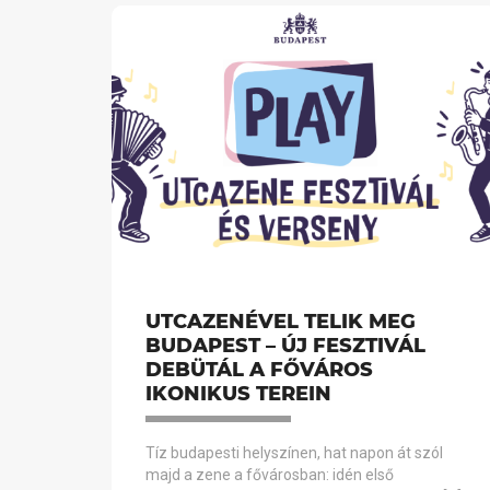
UTCAZENÉVEL TELIK MEG
BUDAPEST – ÚJ FESZTIVÁL
DEBÜTÁL A FŐVÁROS
IKONIKUS TEREIN
Tíz budapesti helyszínen, hat napon át szól
majd a zene a fővárosban: idén első