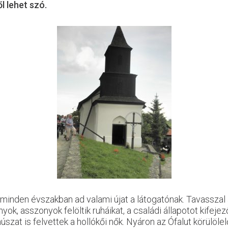
l lehet szó.
minden évszakban ad valami újat a látogatónak. Tavasszal a 
k, asszonyok felöltik ruháikat, a családi állapotot kifejező
szat is felvettek a hollókői nők. Nyáron az Ófalut körülöl