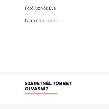
Fotó: Szivós Éva
Forrás:
azutazó.hu
SZERETNÉL TÖBBET
OLVASNI?