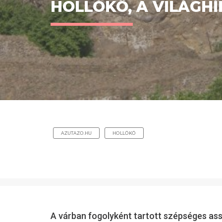
HOLLÓKŐ, A VILÁGH
AZUTAZO.HU
HOLLÓKŐ
A várban fogolyként tartott szépséges ass