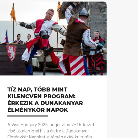
TÍZ NAP, TÖBB MINT
KILENCVEN PROGRAM:
ÉRKEZIK A DUNAKANYAR
ÉLMÉNYKÖR NAPOK
A Visit Hungary 2026. augusztus 7–16. között
első alkalommal hívja életre a Dunakanyar
Élménykör Napokat, a térség aktív, kulturális,