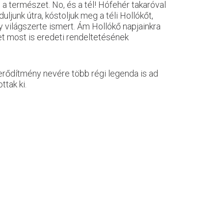
a természet. No, és a tél! Hófehér takaróval
ljunk útra, kóstoljuk meg a téli Hollókőt,
y világszerte ismert. Ám Hollókő napjainkra
t most is eredeti rendeltetésének
tt erődítmény nevére több régi legenda is ad
ttak ki.