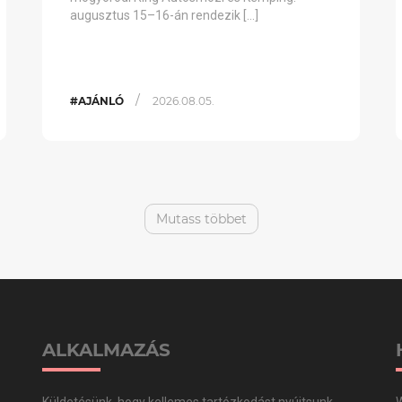
augusztus 15–16-án rendezik […]
/
#AJÁNLÓ
2026.08.05.
Mutass többet
ALKALMAZÁS