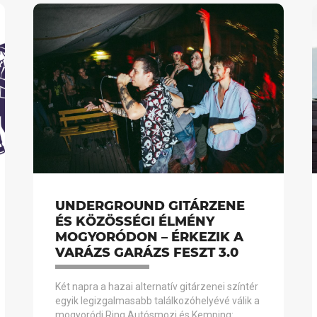
UNDERGROUND GITÁRZENE
ÉS KÖZÖSSÉGI ÉLMÉNY
MOGYORÓDON – ÉRKEZIK A
VARÁZS GARÁZS FESZT 3.0
Két napra a hazai alternatív gitárzenei színtér
egyik legizgalmasabb találkozóhelyévé válik a
mogyoródi Ring Autósmozi és Kemping: