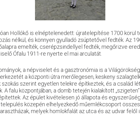
an Hollókő is elnéptelenedett: újratelepítése 1700 körül t
pozás nélkül, és könnyen gyulladó zsúptetővel fedték. Az 1
őalapra emelték, cserépzsindellyel fedték, megőrizve erede
iselő Ófalu 1911-re nyerte el mai arculatát.
ományok, a népviselet és a gasztronómia is a Világörökség 
szerkezetét a központi útra merőlegesen, keskeny szalagte
k szokás szerint egyetlen telekre építkeztek, és a család
 falu központjában, a domb tetején kialakított „szigeten” ál
ítettek. Az épület kivételesen jó állapota és egyszerűsé
ó település közepén elhelyezkedő műemlékcsoport összese
arasztházak, melyek homlokfalát az utca és az udvar felől is