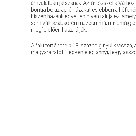
árnyalatban játszanak. Aztán ősszel a Várhoz
borítja be az apró házakat és ebben a hófehér
hiszen hazánk egyetlen olyan faluja ez, amel
sem vált szabadtéri múzeummá, mindmáig élő,
megfelelően használják.
A falu története a 13. századig nyúlik vissza,
magyarázatot. Legyen elég annyi, hogy asszony