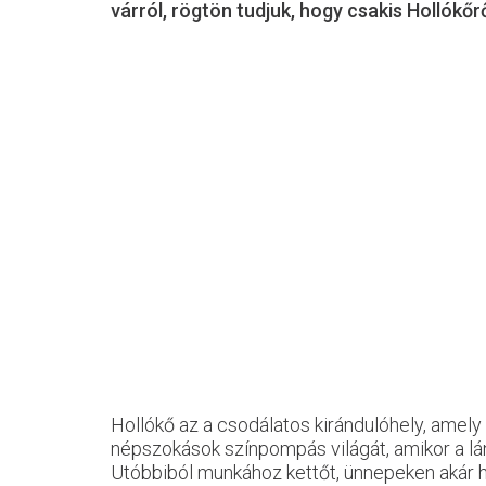
várról, rögtön tudjuk, hogy csakis Hollókőrő
Hollókő az a csodálatos kirándulóhely, amely 
népszokások színpompás világát, amikor a lányo
Utóbbiból munkához kettőt, ünnepeken akár hú