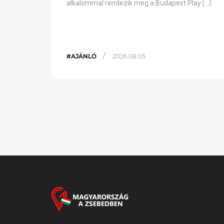
alkalommal rendezik meg a Budapest Play […]
/
#AJÁNLÓ
2026.08.05.