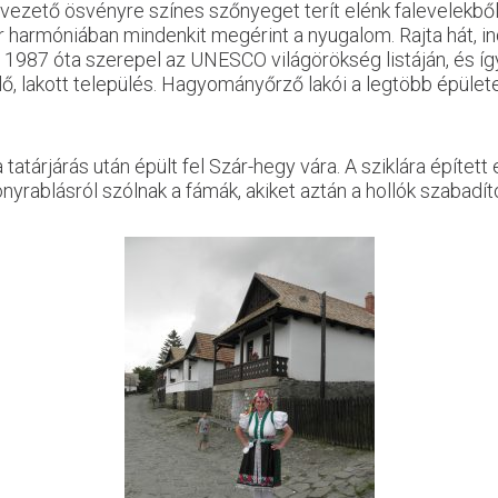
 vezető ösvényre színes szőnyeget terít elénk falevelekből 
 harmóniában mindenkit megérint a nyugalom. Rajta hát, indu
y 1987 óta szerepel az UNESCO világörökség listáján, és íg
 lakott település. Hagyományőrző lakói a legtöbb épülete
 a tatárjárás után épült fel Szár-hegy vára. A sziklára építe
rablásról szólnak a fámák, akiket aztán a hollók szabadíto