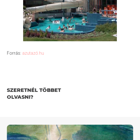
Forrás:
azutazó.hu
SZERETNÉL TÖBBET
OLVASNI?