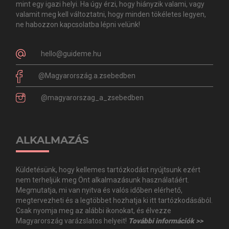
mint egy igazi helyi. Ha úgy érzi, hogy hiányzik valami, vagy
valamit meg kell változtatni, hogy minden tökéletes legyen,
ne habozzon kapcsolatba lépni velünk!
hello@guideme.hu
@Magyarország.a.zsebedben
@magyarorszag_a_zsebedben
ALKALMAZÁS
Küldetésünk, hogy kellemes tartózkodást nyújtsunk ezért
nem terheljük meg Önt alkalmazásunk használatáért.
Megmutatja, mi van nyitva és valós időben elérhető,
megtervezheti és a legtöbbet hozhatja ki itt tartózkodásából.
Csak nyomja meg az alábbi ikonokat, és élvezze
Magyarország varázslatos helyeit!
További információk >>