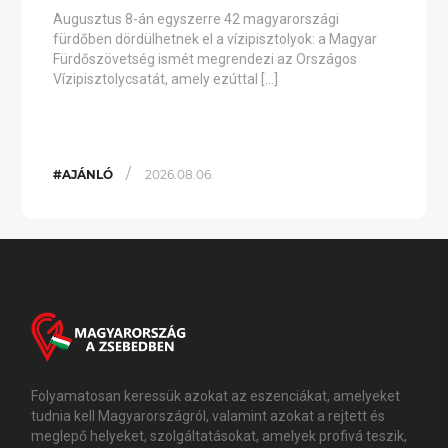
Augusztus 8-án egyszerre 42 magyarországi
fürdőben dördülhetnek el a vízipisztolyok: a Magyar
Fürdőszövetség ismét megrendezi az Országos
Vízipisztolycsatát, amely ezúttal […]
/
#AJÁNLÓ
2026.08.06.
Folyamatosan keressük azokat az eszenciákat, amelyeket
tudnia kell Magyarországról, valamint azokat a rejtett és
meglepő helyeket, szolgáltatásokat, amelyek profivá teszik,