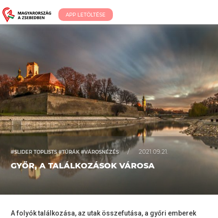
APP LETÖLTÉSE
/
2021.09.21.
#SLIDER TOPLISTS #TÚRÁK #VÁROSNÉZÉS
GYŐR, A TALÁLKOZÁSOK VÁROSA
A folyók találkozása, az utak összefutása, a győri emberek