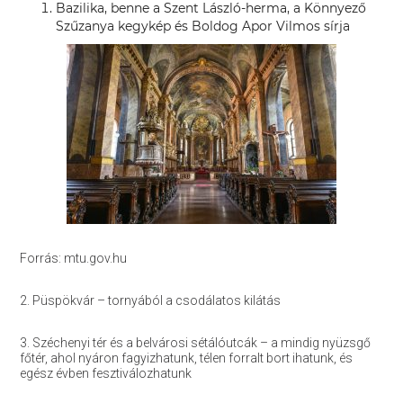
Bazilika, benne a Szent László-herma, a Könnyező
Szűzanya kegykép és Boldog Apor Vilmos sírja
Forrás: mtu.gov.hu
2. Püspökvár – tornyából a csodálatos kilátás
3. Széchenyi tér és a belvárosi sétálóutcák – a mindig nyüzsgő
főtér, ahol nyáron fagyizhatunk, télen forralt bort ihatunk, és
egész évben fesztiválozhatunk