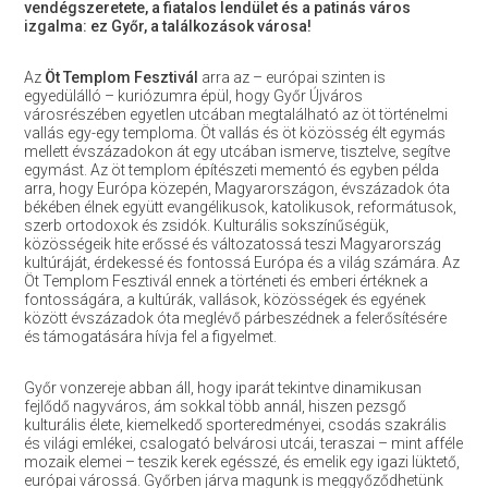
vendégszeretete, a fiatalos lendület és a patinás város
izgalma: ez Győr, a találkozások városa!
Az
Öt Templom Fesztivál
arra az – európai szinten is
egyedülálló – kuriózumra épül, hogy Győr Újváros
városrészében egyetlen utcában megtalálható az öt történelmi
vallás egy-egy temploma. Öt vallás és öt közösség élt egymás
mellett évszázadokon át egy utcában ismerve, tisztelve, segítve
egymást. Az öt templom építészeti mementó és egyben példa
arra, hogy Európa közepén, Magyarországon, évszázadok óta
békében élnek együtt evangélikusok, katolikusok, reformátusok,
szerb ortodoxok és zsidók. Kulturális sokszínűségük,
közösségeik hite erőssé és változatossá teszi Magyarország
kultúráját, érdekessé és fontossá Európa és a világ számára. Az
Öt Templom Fesztivál ennek a történeti és emberi értéknek a
fontosságára, a kultúrák, vallások, közösségek és egyének
között évszázadok óta meglévő párbeszédnek a felerősítésére
és támogatására hívja fel a figyelmet.
Győr vonzereje abban áll, hogy iparát tekintve dinamikusan
fejlődő nagyváros, ám sokkal több annál, hiszen pezsgő
kulturális élete, kiemelkedő sporteredményei, csodás szakrális
és világi emlékei, csalogató belvárosi utcái, teraszai – mint afféle
mozaik elemei – teszik kerek egésszé, és emelik egy igazi lüktető,
európai várossá. Győrben járva magunk is meggyőződhetünk