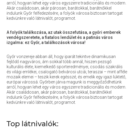
arról, hogyan lehet egy város egyszerre tradicionális és modern.
Akár családosan, akár párosan, barátokkal, barátnőkkel
indulunk Győr felfedezésére, a folyók városa biztosan tartogat
kedvünkre való látnivalót, programot.
A folyók találkozása, az utak összefutása, a győri emberek
vendégszeretete, a fiatalos lendület és a patinás város
izgalma: ez Győr, a találkozások városa!
Győr vonzereje abban áll, hogy iparát tekintve dinamikusan
fejlődő nagyváros, ám sokkal több annál, hiszen pezsgő
kulturális élete, kiemelkedő sporteredményei, csodás szakrális
és világi emlékei, csalogató belvárosi utcái, teraszai – mint afféle
mozaik elemei – teszik kerek egésszé, és emelik egy igazi lüktető,
európai várossá. Győrben járva magunk is meggyőződhetünk
arról, hogyan lehet egy város egyszerre tradicionális és modern.
Akár családosan, akár párosan, barátokkal, barátnőkkel
indulunk Győr felfedezésére, a folyók városa biztosan tartogat
kedvünkre való látnivalót, programot.
Top látnivalók: