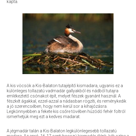
kapta.
A kis vöcsök a Kis-Balaton tutajépítő kismadara, ugyanis ez a
különleges tollazatú vadmadár gallyakból és nádból tutajra
emlékeztető csónakot épít, melyet fészek gyanánt használ. A
fészkét ágakkal, ezzel-azzal a nádasban rögzíti, és reménykedik
a jó szerencsében, hogy nem kerül sor a kihajózásra.
Legkönnyebben a fekete kis csőre tövében húzódó fehér foltról
ismerhetjük meg ezt a kedves madarat.
A jégmadár talán a Kis-Balaton legkülönlegesebb tollazatú