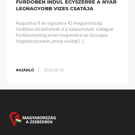
FÜRDŐBEN INDUL EGYSZERRE A NYÁR
LEGNAGYOBB VIZES CSATÁJA
Augusztus 8-án egyszerre 42 magyarországi
fürdőben dördülhetnek el a vízipisztolyok: a Magyar
Fürdőszövetség ismét megrendezi az Országos
Vízipisztolycsatát, amely ezúttal […]
/
#AJÁNLÓ
2026.08.06.