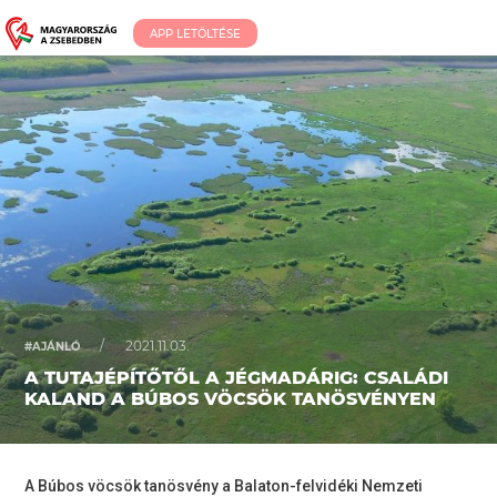
APP LETÖLTÉSE
/
2021.11.03.
#AJÁNLÓ
A TUTAJÉPÍTŐTŐL A JÉGMADÁRIG: CSALÁDI
KALAND A BÚBOS VÖCSÖK TANÖSVÉNYEN
A Búbos vöcsök tanösvény a Balaton-felvidéki Nemzeti