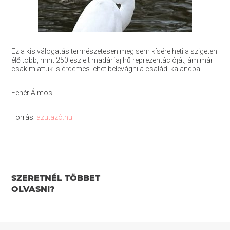
Ez a kis válogatás természetesen meg sem kísérelheti a szigeten
élő több, mint 250 észlelt madárfaj hű reprezentációját, ám már
csak miattuk is érdemes lehet belevágni a családi kalandba!
Fehér Álmos
Forrás:
azutazó.hu
SZERETNÉL TÖBBET
OLVASNI?