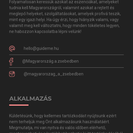
Folyamatosan keressük azokat az eszenciákat, amelyeket
tudnia kell Magyarországról, valamint azokat a rejtett és
meglepő helyeket, szolgáltatásokat, amelyek profivá teszik,
mint egy igazi helyi. Ha úgy érzi, hogy hiányzik valami, vagy
valamit meg kell változtatni, hogy minden tökéletes legyen,
ne habozzon kapcsolatba lépni velünk!
hello@guideme.hu
@Magyarország.a.zsebedben
@magyarorszag_a_zsebedben
ALKALMAZÁS
Küldetésünk, hogy kellemes tartózkodást nyújtsunk ezért
nem terheljük meg Önt alkalmazásunk használatáért.
Megmutatja, mi van nyitva és valós időben elérhető,