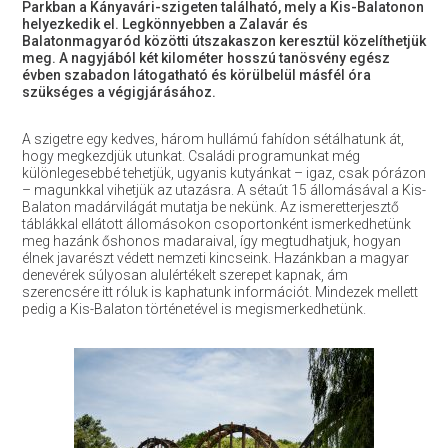
Parkban a Kányavári-szigeten található, mely a Kis-Balatonon
helyezkedik el. Legkönnyebben a Zalavár és
Balatonmagyaród közötti útszakaszon keresztül közelíthetjük
meg. A nagyjából két kilométer hosszú tanösvény egész
évben szabadon látogatható és körülbelül másfél óra
szükséges a végigjárásához.
A szigetre egy kedves, három hullámú fahídon sétálhatunk át,
hogy megkezdjük utunkat. Családi programunkat még
különlegesebbé tehetjük, ugyanis kutyánkat – igaz, csak pórázon
– magunkkal vihetjük az utazásra. A sétaút 15 állomásával a Kis-
Balaton madárvilágát mutatja be nekünk. Az ismeretterjesztő
táblákkal ellátott állomásokon csoportonként ismerkedhetünk
meg hazánk őshonos madaraival, így megtudhatjuk, hogyan
élnek javarészt védett nemzeti kincseink. Hazánkban a magyar
denevérek súlyosan alulértékelt szerepet kapnak, ám
szerencsére itt róluk is kaphatunk információt. Mindezek mellett
pedig a Kis-Balaton történetével is megismerkedhetünk.