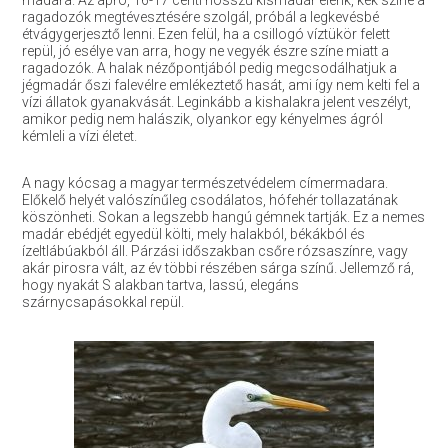
madara. Az apró, 16-17 centi hosszú kismadár élénk, kék színe a
ragadozók megtévesztésére szolgál, próbál a legkevésbé
étvágygerjesztő lenni. Ezen felül, ha a csillogó víztükör felett
repül, jó esélye van arra, hogy ne vegyék észre színe miatt a
ragadozók. A halak nézőpontjából pedig megcsodálhatjuk a
jégmadár őszi falevélre emlékeztető hasát, ami így nem kelti fel a
vízi állatok gyanakvását. Leginkább a kishalakra jelent veszélyt,
amikor pedig nem halászik, olyankor egy kényelmes ágról
kémleli a vízi életet.
A nagy kócsag a magyar természetvédelem címermadara.
Előkelő helyét valószínűleg csodálatos, hófehér tollazatának
köszönheti. Sokan a legszebb hangú gémnek tartják. Ez a nemes
madár ebédjét egyedül költi, mely halakból, békákból és
ízeltlábúakból áll. Párzási időszakban csőre rózsaszínre, vagy
akár pirosra vált, az év többi részében sárga színű. Jellemző rá,
hogy nyakát S alakban tartva, lassú, elegáns
szárnycsapásokkal repül.