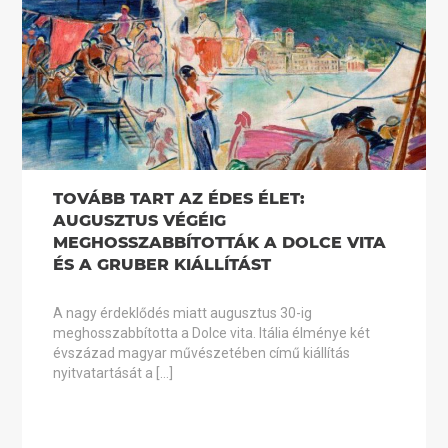
TOVÁBB TART AZ ÉDES ÉLET:
AUGUSZTUS VÉGÉIG
MEGHOSSZABBÍTOTTÁK A DOLCE VITA
ÉS A GRUBER KIÁLLÍTÁST
A nagy érdeklődés miatt augusztus 30-ig
meghosszabbította a Dolce vita. Itália élménye két
évszázad magyar művészetében című kiállítás
nyitvatartását a […]