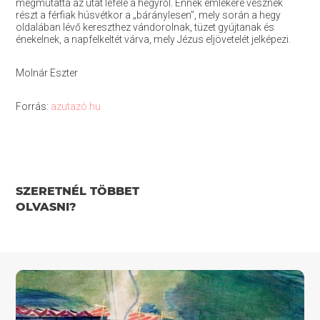
megmutatta az utat lefelé a hegyről. Ennek emlékére vesznek
részt a férfiak húsvétkor a „báránylesen”, mely során a hegy
oldalában lévő kereszthez vándorolnak, tüzet gyújtanak és
énekelnek, a napfelkeltét várva, mely Jézus eljövetelét jelképezi.
Molnár Eszter
Forrás:
azutazó.hu
SZERETNÉL TÖBBET
OLVASNI?