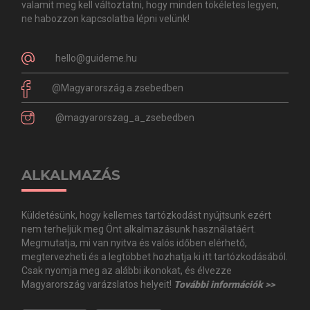
valamit meg kell változtatni, hogy minden tökéletes legyen,
ne habozzon kapcsolatba lépni velünk!
hello@guideme.hu
@Magyarország.a.zsebedben
@magyarorszag_a_zsebedben
ALKALMAZÁS
Küldetésünk, hogy kellemes tartózkodást nyújtsunk ezért
nem terheljük meg Önt alkalmazásunk használatáért.
Megmutatja, mi van nyitva és valós időben elérhető,
megtervezheti és a legtöbbet hozhatja ki itt tartózkodásából.
Csak nyomja meg az alábbi ikonokat, és élvezze
Magyarország varázslatos helyeit!
További információk >>