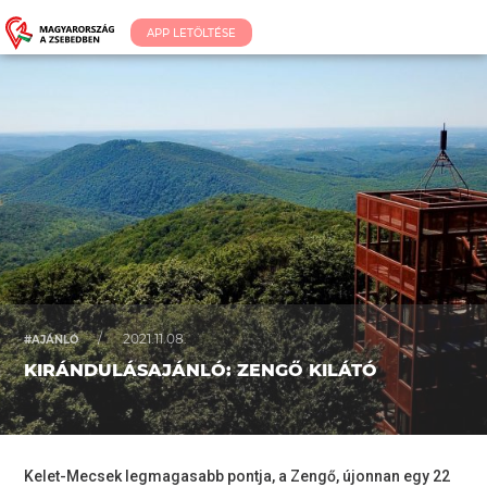
APP LETÖLTÉSE
/
2021.11.08.
#AJÁNLÓ
KIRÁNDULÁSAJÁNLÓ: ZENGŐ KILÁTÓ
Kelet-Mecsek legmagasabb pontja, a Zengő, újonnan egy 22