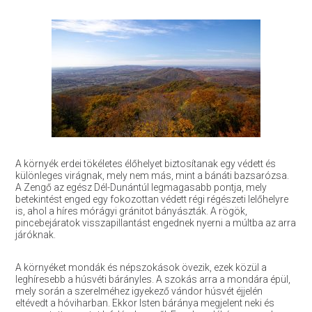
A környék erdei tökéletes élőhelyet biztosítanak egy védett és
különleges virágnak, mely nem más, mint a bánáti bazsarózsa.
A Zengő az egész Dél-Dunántúl legmagasabb pontja, mely
betekintést enged egy fokozottan védett régi régészeti lelőhelyre
is, ahol a híres mórágyi gránitot bányászták. A rögök,
pincebejáratok visszapillantást engednek nyerni a múltba az arra
járóknak.
A környéket mondák és népszokások övezik, ezek közül a
leghíresebb a húsvéti bárányles. A szokás arra a mondára épül,
mely során a szerelméhez igyekező vándor húsvét éjjelén
eltévedt a hóviharban. Ekkor Isten báránya megjelent neki és