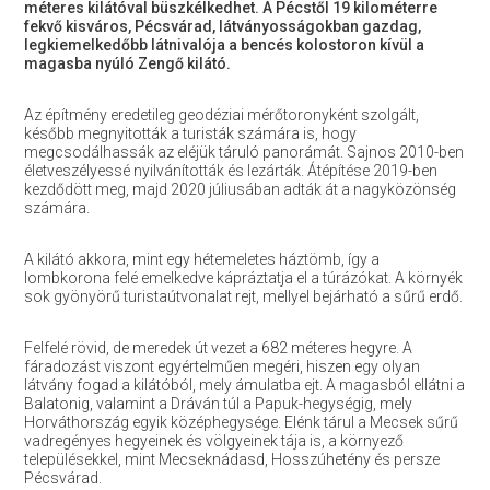
méteres kilátóval büszkélkedhet. A Pécstől 19 kilométerre
fekvő kisváros, Pécsvárad, látványosságokban gazdag,
legkiemelkedőbb látnivalója a bencés kolostoron kívül a
magasba nyúló Zengő kilátó.
Az építmény eredetileg geodéziai mérőtoronyként szolgált,
később megnyitották a turisták számára is, hogy
megcsodálhassák az eléjük táruló panorámát. Sajnos 2010-ben
életveszélyessé nyilvánították és lezárták. Átépítése 2019-ben
kezdődött meg, majd 2020 júliusában adták át a nagyközönség
számára.
A kilátó akkora, mint egy hétemeletes háztömb, így a
lombkorona felé emelkedve kápráztatja el a túrázókat. A környék
sok gyönyörű turistaútvonalat rejt, mellyel bejárható a sűrű erdő.
Felfelé rövid, de meredek út vezet a 682 méteres hegyre. A
fáradozást viszont egyértelműen megéri, hiszen egy olyan
látvány fogad a kilátóból, mely ámulatba ejt. A magasból ellátni a
Balatonig, valamint a Dráván túl a Papuk-hegységig, mely
Horváthország egyik középhegysége. Elénk tárul a Mecsek sűrű
vadregényes hegyeinek és völgyeinek tája is, a környező
településekkel, mint Mecseknádasd, Hosszúhetény és persze
Pécsvárad.