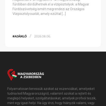
fürdőben dördülhetnek el a vízipisztolyok: a Magyar
Fürdőszövetség ismét megrendezi az Országos
Vízipisztolycsatát, amely ezúttal […]
/
#AJÁNLÓ
2026.08.06.
Folyamatosan keressük azokat az eszenciákat, amelyeket
tudnia kell Magyarországról, valamint azokat a rejtett és
meglepő helyeket, szolgáltatásokat, amelyek profivá teszik,
mint egy igazi helyi. Ha úgy érzi, hogy hiányzik valami, vagy