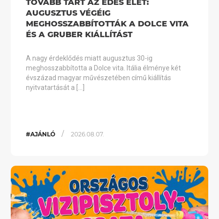
TOVÁBB TART AZ ÉDES ÉLET:
AUGUSZTUS VÉGÉIG
MEGHOSSZABBÍTOTTÁK A DOLCE VITA
ÉS A GRUBER KIÁLLÍTÁST
A nagy érdeklődés miatt augusztus 30-ig
meghosszabbította a Dolce vita. Itália élménye két
évszázad magyar művészetében című kiállítás
nyitvatartását a […]
/
#AJÁNLÓ
2026.08.07.