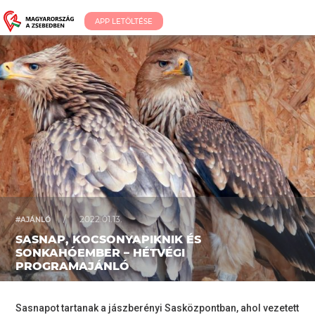
APP LETÖLTÉSE
/
2022.01.13.
#AJÁNLÓ
SASNAP, KOCSONYAPIKNIK ÉS
SONKAHÓEMBER – HÉTVÉGI
PROGRAMAJÁNLÓ
Sasnapot tartanak a jászberényi Sasközpontban, ahol vezetett