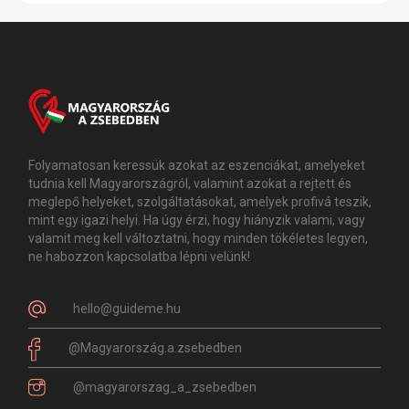
Folyamatosan keressük azokat az eszenciákat, amelyeket
tudnia kell Magyarországról, valamint azokat a rejtett és
meglepő helyeket, szolgáltatásokat, amelyek profivá teszik,
mint egy igazi helyi. Ha úgy érzi, hogy hiányzik valami, vagy
valamit meg kell változtatni, hogy minden tökéletes legyen,
ne habozzon kapcsolatba lépni velünk!
hello@guideme.hu
@Magyarország.a.zsebedben
@magyarorszag_a_zsebedben