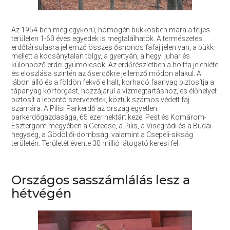
Az 1954-ben még egykorú, homogén bükkösben mára a teljes
területen 1-60 éves egyedek is megtalálhatók. A természetes
erdőtársulásra jellemző összes őshonos fafaj jelen van, a bükk
mellett a kocsánytalan tölgy, a gyertyán, a hegyi juhar és
különböző erdei gyümölcsök. Az erdőrészletben a holtfa jelenléte
és eloszlása szintén az őserdőkre jellemző módon alakul. A
lábon álló és a földön fekvő elhalt, korhadó faanyag biztosítja a
tápanyag körforgást, hozzájárul a vízmegtartáshoz, és élőhelyet
biztosít a lebontó szervezetek, köztük számos védett faj
számára. A Pilisi Parkerdő az ország egyetlen
parkerdőgazdasága, 65 ezer hektárt kezel Pest és Komárom-
Esztergom megyében a Gerecse, a Pilis, a Visegrádi és a Budai-
hegység, a Gödöllői-dombság, valamint a Csepeli-síkság
területén. Területét évente 30 millió látogató keresi fel.
Országos sasszámlálás lesz a
hétvégén