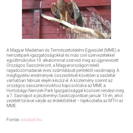
A Magyar Madártani és Természetvédelmi Egyesület (MME) a
nemzetipark-igazgatóságokkal és más civil szervezetekkel
együttműködve 19. alkalommal szervezi meg az úgynevezett
Országos Sasszinkront, a Magyarországon telelő
ragadozómadarak éves számlálását péntektől vasárnapig. A
megfigyelési eredmények összesítését követően a sasleltár
várhatóan február elején készül el. A közlemény szerint az
országos sasszinkronokhoz kapcsolódva az MME a
Hortobágyi Nemzeti Park Igazgatósággal közösen rendezi meg
a 7. Sasnapot a jászberényi Sasközpontban január 15-én, ahol
vezetett túrával várják az érdeklődőket – tájékoztatta az MTI-t az
MME.
Forrás:
azutazó.hu