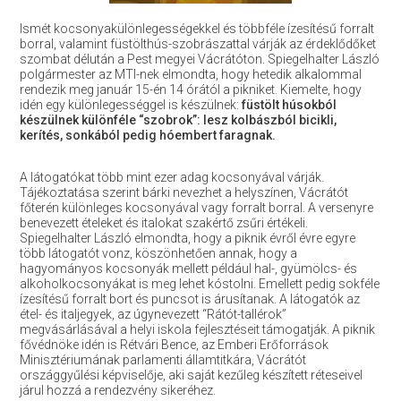
Ismét kocsonyakülönlegességekkel és többféle ízesítésű forralt
borral, valamint füstölthús-szobrászattal várják az érdeklődőket
szombat délután a Pest megyei Vácrátóton. Spiegelhalter László
polgármester az MTI-nek elmondta, hogy hetedik alkalommal
rendezik meg január 15-én 14 órától a pikniket. Kiemelte, hogy
idén egy különlegességgel is készülnek:
füstölt húsokból
készülnek különféle “szobrok”: lesz kolbászból bicikli,
kerítés, sonkából pedig hóembert faragnak.
A látogatókat több mint ezer adag kocsonyával várják.
Tájékoztatása szerint bárki nevezhet a helyszínen, Vácrátót
főterén különleges kocsonyával vagy forralt borral. A versenyre
benevezett ételeket és italokat szakértő zsűri értékeli.
Spiegelhalter László elmondta, hogy a piknik évről évre egyre
több látogatót vonz, köszönhetően annak, hogy a
hagyományos kocsonyák mellett például hal-, gyümölcs- és
alkoholkocsonyákat is meg lehet kóstolni. Emellett pedig sokféle
ízesítésű forralt bort és puncsot is árusítanak. A látogatók az
étel- és italjegyek, az úgynevezett “Rátót-tallérok”
megvásárlásával a helyi iskola fejlesztéseit támogatják. A piknik
fővédnöke idén is Rétvári Bence, az Emberi Erőforrások
Minisztériumának parlamenti államtitkára, Vácrátót
országgyűlési képviselője, aki saját kezűleg készített réteseivel
járul hozzá a rendezvény sikeréhez.