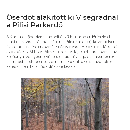
Őserdőt alakított ki Visegrádnál
a Pilisi Parkerdő
A Kárpátok őserdeire hasonlító, 23 hektáros erdőrészletet
alakított ki Visegrád határában a Pilisi Parkerdő, közel hetven
éves, tudatos és tervszerű erdőkezeléssel – közölte a társaság
szóvivője az MTI-vel. Mészáros Péter tájékoztatása szerint az
Erdőanyai-völgyben lévő terület fás élővilága a szakemberek
legfrissebb felmérése szerint megközelíti az évszázadokon
keresztül érintetlen őserdők szerkezetét.