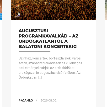
AUGUSZTUSI
PROGRAMKAVALKÁD – AZ
ÖRDÖGKATLANTÓL A
BALATONI KONCERTEKIG
Színház, koncertek, borfesztiválok, városi
séták, szabadtéri előadások és különleges
esti élmények várják az érdeklődőket
országszerte augusztus első felében. Az
Ördögkatlan […]
/
#AJÁNLÓ
2026.08.06.