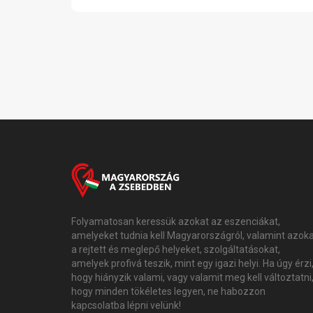
Folyamatosan keressük azokat az eszenciákat,
amelyeket tudnia kell Magyarországról, valamint azok
a rejtett és meglepő helyeket, szolgáltatásokat,
amelyek profivá teszik, mint egy igazi helyi. Ha úgy érzi
hogy hiányzik valami, vagy valamit meg kell változtatni
hogy minden tökéletes legyen, ne habozzon
kapcsolatba lépni velünk!