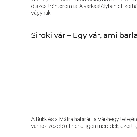
díszes trónterem is. A várkastélyban öt, kor
vágynak.
Siroki vár – Egy vár, ami bar
A Bükk és a Mátra határán, a Vár-hegy tetejé
várhoz vezető út néhol igen meredek, ezért ig