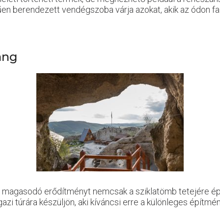
hűen berendezett vendégszoba várja azokat, akik az ódon fa
lang
n magasodó erődítményt nemcsak a sziklatömb tetejére épít
azi túrára készüljön, aki kíváncsi erre a különleges építmén