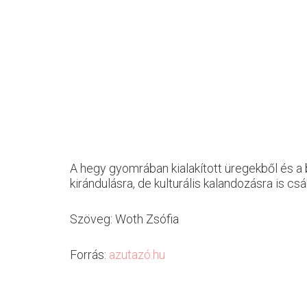
A hegy gyomrában kialakított üregekből és a
kirándulásra, de kulturális kalandozásra is csáb
Szöveg: Woth Zsófia
Forrás:
azutazó.hu