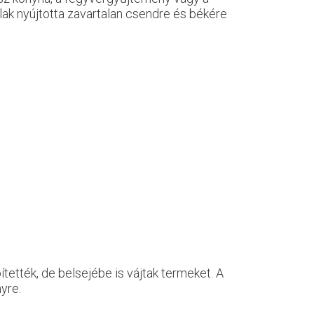
lak nyújtotta zavartalan csendre és békére
ették, de belsejébe is vájtak termeket. A
yre.