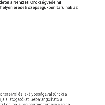
szletei a Nemzeti Örökségvédelmi
helyen eredeti szépségükben tárulnak az
ő tereivel és lakályosságával tűnt ki a
ja a látogatókat. Bebarangolható a
nsz konyha, a fegyvergyűjtemény vagy a