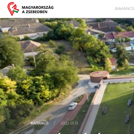
BAKANCS
#AJÁNLÓ
/
2022.01.31.