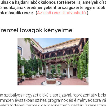
lnak a hajdani lakók különös történetei is, amelyek dí
ntő munkájának eredményeként országszerte egyre több 
nk második része. (
Az első rész itt olvasható.
)
firenzei lovagok kényelme
an szabályos négyzet alakú alaprajzával, reprezentatív bels
n minden évszakban színes programok és élmények sora vár
meleti történeti termek, de megnézhető például a reneszá