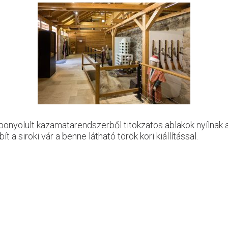
 bonyolult kazamatarendszerből titokzatos ablakok nyílnak
ít a siroki vár a benne látható török kori kiállítással.