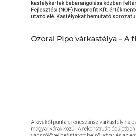
kastélykertek bebarangolása közben feltáru
Fejlesztési (NÖF) Nonprofit Kft. értékme
utazó elé. Kastélyokat bemutató sorozatu
Ozorai Pipo várkastélya – A 
A kívülről puritán, reneszánsz várkastély hajd
magyar várak közül. A rekonstruált épületbe
vadszőlővel befuttatott belső udvar és az e