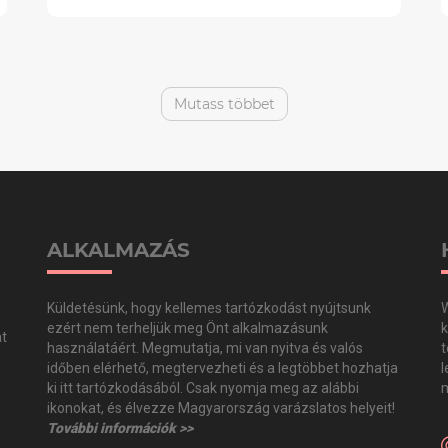
Mutass többet
ALKALMAZÁS
Küldetésünk, hogy kellemes tartózkodást nyújtsunk
W
ezért nem terheljük meg Önt alkalmazásunk
k
at
használatáért. Megmutatja, mi van nyitva és valós
t
időben elérhető, megtervezheti és a legtöbbet hozhatja
l
,
ki itt tartózkodásából. Csak nyomja meg az alábbi
m
,
ikonokat, és élvezze Magyarország varázslatos helyeit!
További információk >>