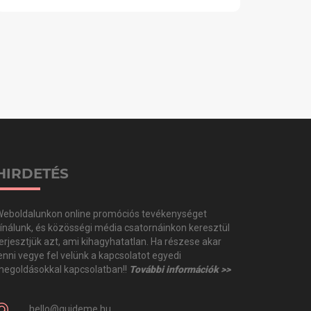
HIRDETÉS
eboldalunkon online promóciós tevékenységet
ínálunk, és közösségi média csatornáinkon keresztül
erjesztjük azt, ami kihagyhatatlan. Ha részese akar
enni vegye fel velünk a kapcsolatot egyedi
egoldásokkal kapcsolatban!!
További információk >>
hello@guideme.hu