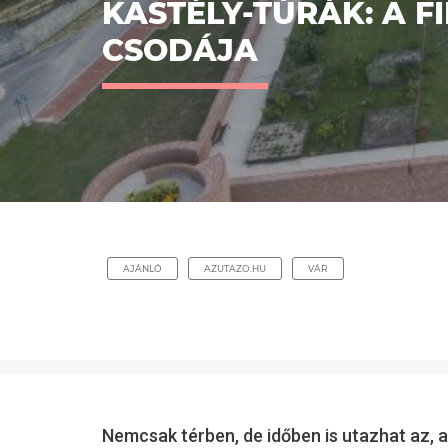
KASTÉLY-TÚRÁK: A F
CSODÁJA
AJÁNLÓ
AZUTAZO.HU
VÁR
Nemcsak térben, de időben is utazhat az, a