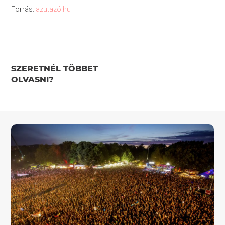
Forrás:
azutazó.hu
SZERETNÉL TÖBBET
OLVASNI?