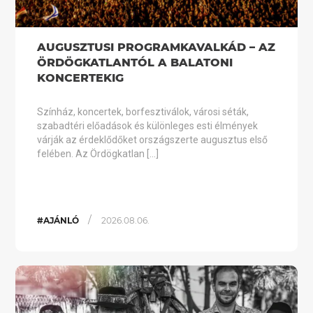
AUGUSZTUSI PROGRAMKAVALKÁD – AZ
ÖRDÖGKATLANTÓL A BALATONI
KONCERTEKIG
Színház, koncertek, borfesztiválok, városi séták,
szabadtéri előadások és különleges esti élmények
várják az érdeklődőket országszerte augusztus első
felében. Az Ördögkatlan […]
/
#AJÁNLÓ
2026.08.06.