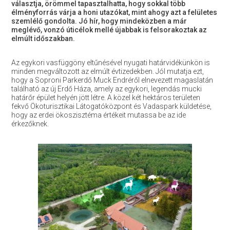
választja, örömmel tapasztalhatta, hogy sokkal több
élményforrás várja a honi utazókat, mint ahogy azt a felületes
szemlélő gondolta. Jó hír, hogy mindeközben a már
meglévő, vonzó úticélok mellé újabbak is felsorakoztak az
elmúlt időszakban.
Az egykori vasfüggöny eltűnésével nyugati határvidékünkön is
minden megváltozott az elmúlt évtizedekben. Jól mutatja ezt,
hogy a Soproni Parkerdő Muck Endréről elnevezett magaslatán
található az új Erdő Háza, amely az egykori, legendás mucki
határőr épület helyén jött létre. A közel két hektáros területen
fekvő Ökoturisztikai Látogatóközpont és Vadaspark küldetése,
hogy az erdei ökoszisztéma értékeit mutassa be az ide
érkezőknek.