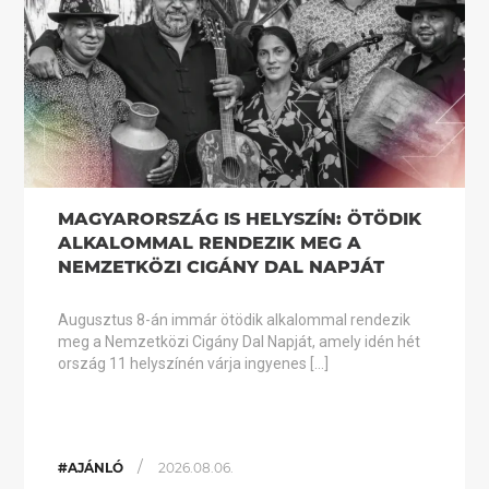
MAGYARORSZÁG IS HELYSZÍN: ÖTÖDIK
ALKALOMMAL RENDEZIK MEG A
NEMZETKÖZI CIGÁNY DAL NAPJÁT
Augusztus 8-án immár ötödik alkalommal rendezik
meg a Nemzetközi Cigány Dal Napját, amely idén hét
ország 11 helyszínén várja ingyenes […]
/
#AJÁNLÓ
2026.08.06.