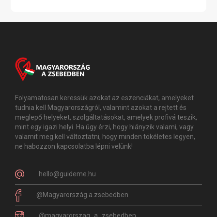
Folyamatosan keressük azokat az eszenciákat, amelyeket
tudnia kell Magyarországról, valamint azokat a rejtett és
meglepő helyeket, szolgáltatásokat, amelyek profivá teszik,
mint egy igazi helyi. Ha úgy érzi, hogy hiányzik valami, vagy
valamit meg kell változtatni, hogy minden tökéletes legyen,
ne habozzon kapcsolatba lépni velünk!
hello@guideme.hu
@Magyarország.a.zsebedben
@magyarorszag_a_zsebedben