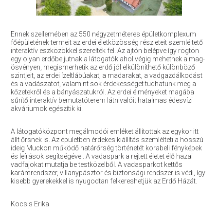
Ennek szellemében az 550 négyzetméteres épületkomplexum
főépületének termeit az erdei életközösség részleteit szemléltető
interaktív eszközökkel szerelték fel. Az ajtón belépve így rögtön
egy olyan erdőbe jutnak a látogatók ahol végig mehetnek a mag-
ösvényen, megismerhetik az erdő jól elkülöníthető különböző
szintjeit, az erdei ízeltlábúakat, a madarakat, a vadgazdálkodást
és a vadászatot, valamint sok érdekességet tudhatunk meg a
kőzetekről és a bányászatukról. Az erdei élményeket magába
sűrítő interaktív bemutatóterem látnivalóit hatalmas édesvízi
akváriumok egészítik ki.
A látogatóközpont megálmodói emléket állítottak az egykor itt
állt őrsnek is. Az épületben érdekes kiállítás szemlélteti a hosszú
ideig Muckon működő határőrség történetét korabeli fényképek
és leírások segítségével. A vadaspark a rejtett életet élő hazai
vadfajokat mutatja be testközelből. A vadasparkot kettős
karámrendszer, villanypásztor és biztonsági rendszer is védi, így
kisebb gyerekekkel is nyugodtan felkereshetjük az Erdő Házát.
Kocsis Erika