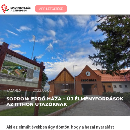
APP LETÖLTÉSE
/
2022.06.02.
#AJÁNLÓ
SOPRON: ERDŐ HÁZA – ÚJ ÉLMÉNYFORRÁSOK
AZ ITTHON UTAZÓKNAK
Aki az elmúlt években úgy döntött, hogy a hazai nyaralást