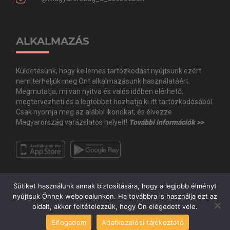
ALKALMAZÁS
Küldetésünk, hogy kellemes tartózkodást nyújtsunk ezért
nem terheljük meg Önt alkalmazásunk használatáért.
Megmutatja, mi van nyitva és valós időben elérhető,
megtervezheti és a legtöbbet hozhatja ki itt tartózkodásából.
Csak nyomja meg az alábbi ikonokat, és élvezze
Magyarország varázslatos helyeit!
További információk >>
Sütiket használunk annak biztosítására, hogy a legjobb élményt
nyújtsuk Önnek weboldalunkon. Ha továbbra is használja ezt az
oldalt, akkor feltételezzük, hogy Ön elégedett vele.
Copyright © Minden jog fenntartva. 2020 Guide.Me Kft. | Magyarország a
Elfogadom
Adatkezelési tájékoztató
zsebedben