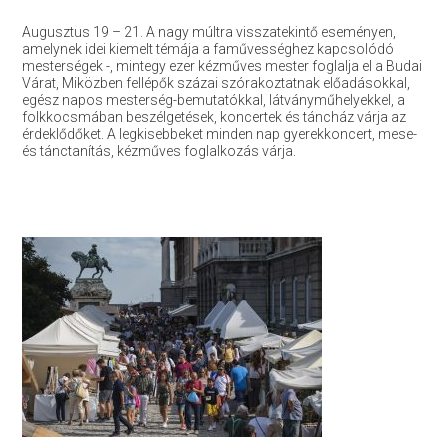
Augusztus 19 – 21. A nagy múltra visszatekintő eseményen,
amelynek idei kiemelt témája a faművességhez kapcsolódó
mesterségek -, mintegy ezer kézműves mester foglalja el a Budai
Várat, Miközben fellépők százai szórakoztatnak előadásokkal,
egész napos mesterség-bemutatókkal, látványműhelyekkel, a
folkkocsmában beszélgetések, koncertek és táncház várja az
érdeklődőket. A legkisebbeket minden nap gyerekkoncert, mese-
és tánctanítás, kézműves foglalkozás várja.