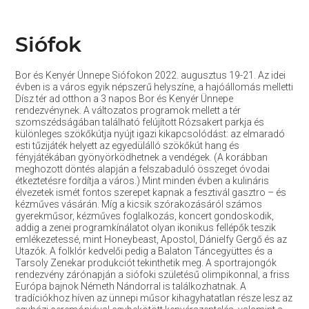
Siófok
Bor és Kenyér Ünnepe Siófokon 2022. augusztus 19-21. Az idei
évben is a város egyik népszerű helyszíne, a hajóállomás melletti
Dísz tér ad otthon a 3 napos Bor és Kenyér Ünnepe
rendezvénynek. A változatos programok mellett a tér
szomszédságában található felújított Rózsakert parkja és
különleges szökőkútja nyújt igazi kikapcsolódást: az elmaradó
esti tűzijáték helyett az egyedülálló szökőkút hang és
fényjátékában gyönyörködhetnek a vendégek. (A korábban
meghozott döntés alapján a felszabaduló összeget óvodai
étkeztetésre fordítja a város.) Mint minden évben a kulináris
élvezetek ismét fontos szerepet kapnak a fesztivál gasztro – és
kézműves vásárán. Míg a kicsik szórakozásáról számos
gyerekműsor, kézműves foglalkozás, koncert gondoskodik,
addig a zenei programkínálatot olyan ikonikus fellépők teszik
emlékezetessé, mint Honeybeast, Apostol, Dánielfy Gergő és az
Utazók. A folklór kedvelői pedig a Balaton Táncegyüttes és a
Tarsoly Zenekar produkciót tekinthetik meg. A sportrajongók
rendezvény zárónapján a siófoki születésű olimpikonnal, a friss
Európa bajnok Németh Nándorral is találkozhatnak. A
tradíciókhoz híven az ünnepi műsor kihagyhatatlan része lesz az