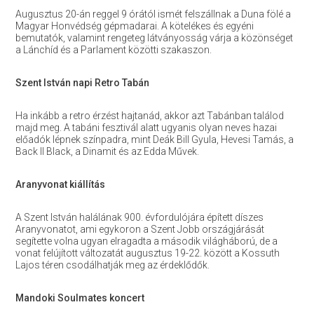
Augusztus 20-án reggel 9 órától ismét felszállnak a Duna fölé a
Magyar Honvédség gépmadarai. A kötelékes és egyéni
bemutatók, valamint rengeteg látványosság várja a közönséget
a Lánchíd és a Parlament közötti szakaszon.
Szent István napi Retro Tabán
Ha inkább a retro érzést hajtanád, akkor azt Tabánban találod
majd meg. A tabáni fesztivál alatt ugyanis olyan neves hazai
előadók lépnek színpadra, mint Deák Bill Gyula, Hevesi Tamás, a
Back II Black, a Dinamit és az Edda Művek.
Aranyvonat kiállítás
A Szent István halálának 900. évfordulójára épített díszes
Aranyvonatot, ami egykoron a Szent Jobb országjárását
segítette volna ugyan elragadta a második világháború, de a
vonat felújított változatát augusztus 19-22. között a Kossuth
Lajos téren csodálhatják meg az érdeklődők.
Mandoki Soulmates koncert