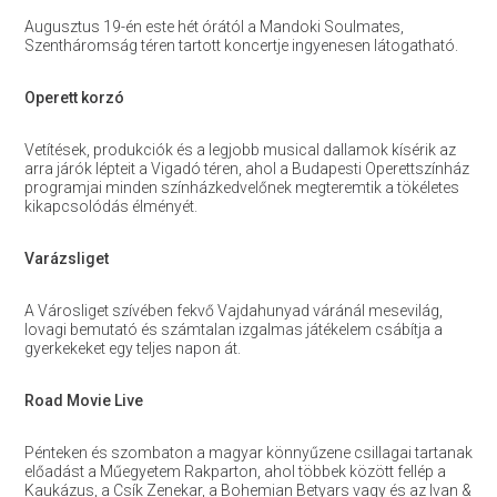
Augusztus 19-én este hét órától a Mandoki Soulmates,
Szentháromság téren tartott koncertje ingyenesen látogatható.
Operett korzó
Vetítések, produkciók és a legjobb musical dallamok kísérik az
arra járók lépteit a Vigadó téren, ahol a Budapesti Operettszínház
programjai minden színházkedvelőnek megteremtik a tökéletes
kikapcsolódás élményét.
Varázsliget
A Városliget szívében fekvő Vajdahunyad váránál mesevilág,
lovagi bemutató és számtalan izgalmas játékelem csábítja a
gyerkekeket egy teljes napon át.
Road Movie Live
Pénteken és szombaton a magyar könnyűzene csillagai tartanak
előadást a Műegyetem Rakparton, ahol többek között fellép a
Kaukázus, a Csík Zenekar, a Bohemian Betyars vagy és az Ivan &