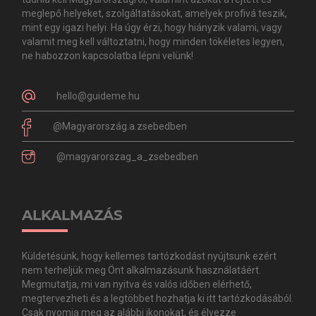
meglepő helyeket, szolgáltatásokat, amelyek profivá teszik,
mint egy igazi helyi. Ha úgy érzi, hogy hiányzik valami, vagy
valamit meg kell változtatni, hogy minden tökéletes legyen,
ne habozzon kapcsolatba lépni velünk!
hello@guideme.hu
@Magyarország.a.zsebedben
@magyarorszag_a_zsebedben
ALKALMAZÁS
Küldetésünk, hogy kellemes tartózkodást nyújtsunk ezért
nem terheljük meg Önt alkalmazásunk használatáért.
Megmutatja, mi van nyitva és valós időben elérhető,
megtervezheti és a legtöbbet hozhatja ki itt tartózkodásából.
Csak nyomja meg az alábbi ikonokat, és élvezze