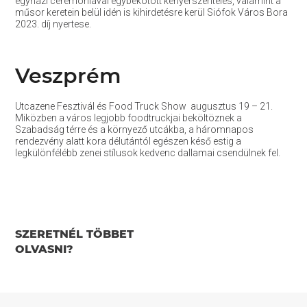
egyházi ceremóniával egybekötött kenyérszentelés, valamint a
műsor keretein belül idén is kihirdetésre kerül Siófok Város Bora
2023. díj nyertese.
Veszprém
Utcazene Fesztivál és Food Truck Show augusztus 19 – 21.
Miközben a város legjobb foodtruckjai beköltöznek a
Szabadság térre és a környező utcákba, a háromnapos
rendezvény alatt kora délutántól egészen késő estig a
legkülönfélébb zenei stílusok kedvenc dallamai csendülnek fel.
SZERETNÉL TÖBBET
OLVASNI?