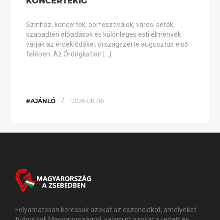
KONCERTEKIG
Színház, koncertek, borfesztiválok, városi séták,
szabadtéri előadások és különleges esti élmények
várják az érdeklődőket országszerte augusztus első
felében. Az Ördögkatlan […]
/
#AJÁNLÓ
2026.08.06.
Folyamatosan keressük azokat az eszenciákat, amelyeket
tudnia kell Magyarországról, valamint azokat a rejtett és