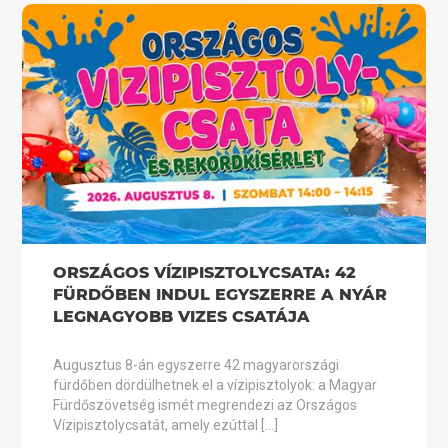
ORSZÁGOS VÍZIPISZTOLYCSATA: 42
FÜRDŐBEN INDUL EGYSZERRE A NYÁR
LEGNAGYOBB VIZES CSATÁJA
Augusztus 8-án egyszerre 42 magyarországi
fürdőben dördülhetnek el a vízipisztolyok: a Magyar
Fürdőszövetség ismét megrendezi az Országos
Vízipisztolycsatát, amely ezúttal […]