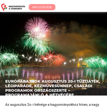
APP LETÖLTÉSE
/
2022.08.18.
#AJÁNLÓ
EURÓPABAJNOK AUGUSZTUS 20-I TŰZIJÁTÉK,
LÉGIPARÁDÉ, KÉZMŰVESÜNNEP, CSALÁDI
PROGRAMOK ORSZÁGSZERTE –
PROGRAMAJÁNLÓ A HÉTVÉGÉRE
Az augusztus 2o-i hétvége a hagyományokhoz híven, a nagy