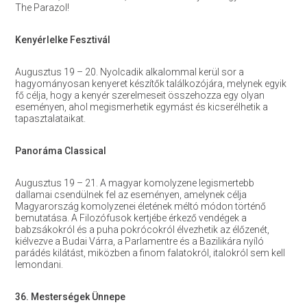
The Parazol!
Kenyérlelke Fesztivál
Augusztus 19 – 20. Nyolcadik alkalommal kerül sor a
hagyományosan kenyeret készítők találkozójára, melynek egyik
fő célja, hogy a kenyér szerelmeseit összehozza egy olyan
eseményen, ahol megismerhetik egymást és kicserélhetik a
tapasztalataikat.
Panoráma Classical
Augusztus 19 – 21. A magyar komolyzene legismertebb
dallamai csendülnek fel az eseményen, amelynek célja
Magyarország komolyzenei életének méltó módon történő
bemutatása. A Filozófusok kertjébe érkező vendégek a
babzsákokról és a puha pokrócokról élvezhetik az élőzenét,
kiélvezve a Budai Várra, a Parlamentre és a Bazilikára nyíló
parádés kilátást, miközben a finom falatokról, italokról sem kell
lemondani.
36. Mesterségek Ünnepe