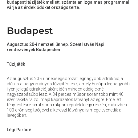
budapesti tűzijáték mellett, számtalan izgalmas programmal
várja az érdeklődőket országszerte.
Budapest
Augusztus 20-i nemzeti ünnep. Szent István Napi
rendezvények Budapesten
Tűzijáték
Az augusztus 20.-i ünnepségsorozat legnagyobb attrakciója
idén is a hagyományos tűzijáték lesz, amely Európa legnagyobb
ilyen jellegű attrakciójaként idén minden eddigieknél
nagyszabásúbb lesz. A 34 perces műsor során több mint 40
ezer rakéta rajzol majd káprázatos látványt az égre. Emellett
fényfestésre kerül sor a rakparti épületek egy részén, miközben
100 drón segítségével a kereszt látványa is megelevenedik a
levegőben.
Légi Parádé