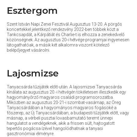
Esztergom
Szent István Napi Zenei Fesztivál Augusztus 13-20. A pörgős
koncertekkel jelentkező rendezvény 2022-ben többek közt a
Tankcsapdát, a Kárpátiát és Charlie-t is elhozza a zenekedvelő
közönségnek. Az augusztus 20-i hétvége programjai ingyenesen
látogathatóak, a másik két alkalomra viszont kötelező
belépőjegyet vásárolni.
Lajosmizse
Tanyacsárda tűzijáték előtt-után. A lajosmizsei Tanyacsárda
kínálata az augusztus 20.-i hétvégén tökéletesen illeszkedik egy
hagyományőrző magyaros családi programsorozatba.
Miközben az augusztus 20-21-i szombat-vasárnap, az Öreg
Tanyacsárdában a hagyományos magyaros fogásoké a
főszerep, az Új Tanyacsárdában, a budapesti tűzijáték előtt, vagy
másnap, a vérbeli pusztai lovasbamutató teremt ünnepi
hangulatot a vendégeknek, akik a frissen sült, hajtogatott
tepertős pogácsa ízével hangolódhatnak a tanyasi
gasztronómiai élményre.