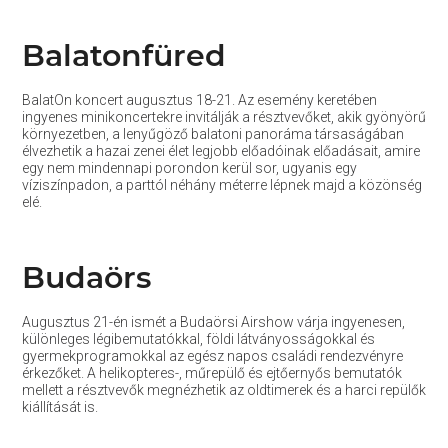
Balatonfüred
BalatOn koncert augusztus 18-21. Az esemény keretében
ingyenes minikoncertekre invitálják a résztvevőket, akik gyönyörű
környezetben, a lenyűgöző balatoni panoráma társaságában
élvezhetik a hazai zenei élet legjobb előadóinak előadásait, amire
egy nem mindennapi porondon kerül sor, ugyanis egy
víziszínpadon, a parttól néhány méterre lépnek majd a közönség
elé.
Budaörs
Augusztus 21-én ismét a Budaörsi Airshow várja ingyenesen,
különleges légibemutatókkal, földi látványosságokkal és
gyermekprogramokkal az egész napos családi rendezvényre
érkezőket. A helikopteres-, műrepülő és ejtőernyős bemutatók
mellett a résztvevők megnézhetik az oldtimerek és a harci repülők
kiállítását is.