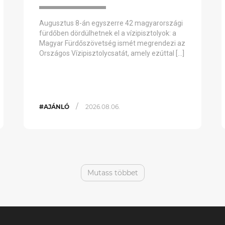
Augusztus 8-án egyszerre 42 magyarországi
fürdőben dördülhetnek el a vízipisztolyok: a
Magyar Fürdőszövetség ismét megrendezi az
Országos Vízipisztolycsatát, amely ezúttal […]
/
#AJÁNLÓ
2026.08.06.
Mutass többet