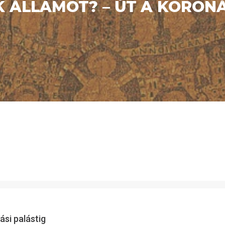
 ÁLLAMOT? – ÚT A KORONÁ
ási palástig