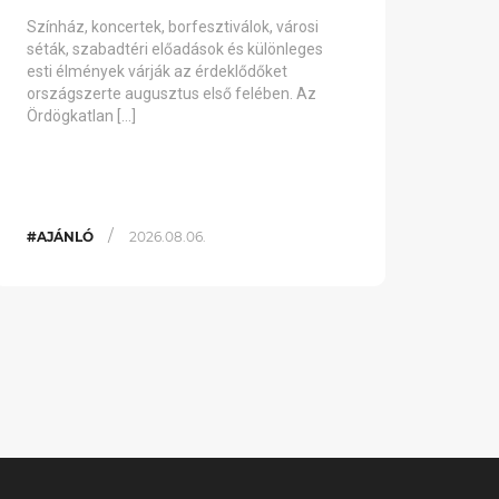
Színház, koncertek, borfesztiválok, városi
séták, szabadtéri előadások és különleges
esti élmények várják az érdeklődőket
országszerte augusztus első felében. Az
Ördögkatlan […]
/
#AJÁNLÓ
2026.08.06.