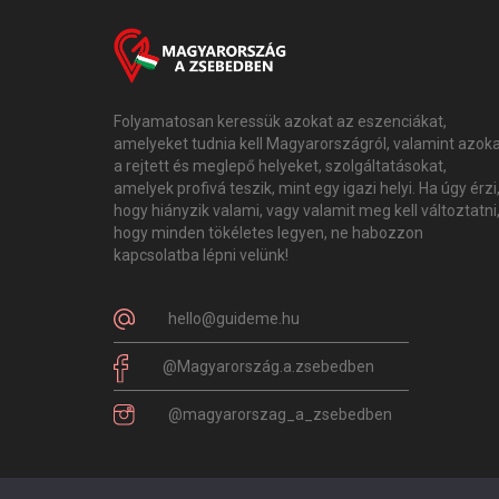
Folyamatosan keressük azokat az eszenciákat,
amelyeket tudnia kell Magyarországról, valamint azok
a rejtett és meglepő helyeket, szolgáltatásokat,
amelyek profivá teszik, mint egy igazi helyi. Ha úgy érzi
hogy hiányzik valami, vagy valamit meg kell változtatni
hogy minden tökéletes legyen, ne habozzon
kapcsolatba lépni velünk!
hello@guideme.hu
@Magyarország.a.zsebedben
@magyarorszag_a_zsebedben