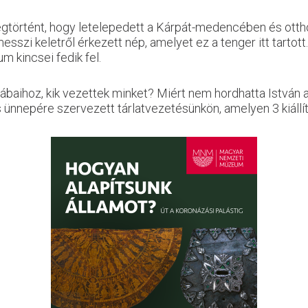
történt, hogy letelepedett a Kárpát-medencében és otthon
szi keletről érkezett nép, amelyet ez a tenger itt tartott
m kincsei fedik fel.
ábaihoz, kik vezettek minket? Miért nem hordhatta István 
ás ünnepére szervezett tárlatvezetésünkön, amelyen 3 kiállí