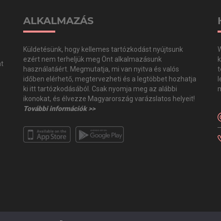
ALKALMAZÁS
Küldetésünk, hogy kellemes tartózkodást nyújtsunk
W
ezért nem terheljük meg Önt alkalmazásunk
k
at
használatáért. Megmutatja, mi van nyitva és valós
t
időben elérhető, megtervezheti és a legtöbbet hozhatja
l
,
ki itt tartózkodásából. Csak nyomja meg az alábbi
m
,
ikonokat, és élvezze Magyarország varázslatos helyeit!
További információk >>