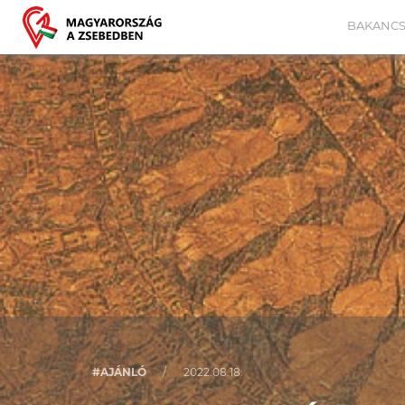
BAKANCS
#AJÁNLÓ
/
2022.08.18.