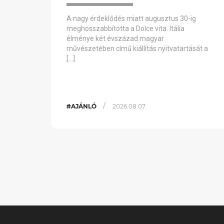
A nagy érdeklődés miatt augusztus 30-ig
meghosszabbította a Dolce vita. Itália
élménye két évszázad magyar
művészetében című kiállítás nyitvatartását a
[…]
/
#AJÁNLÓ
2026.08.07.