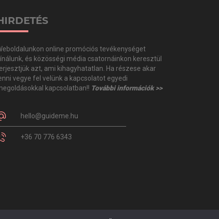
HIRDETÉS
eboldalunkon online promóciós tevékenységet
ínálunk, és közösségi média csatornáinkon keresztül
erjesztjük azt, ami kihagyhatatlan. Ha részese akar
enni vegye fel velünk a kapcsolatot egyedi
egoldásokkal kapcsolatban!!
További információk >>
hello@guideme.hu
+36 70 776 6343