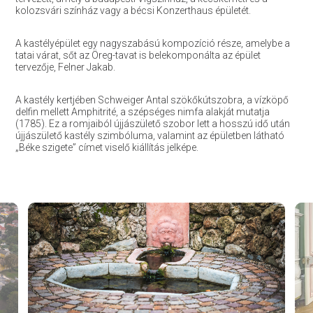
kolozsvári színház vagy a bécsi Konzerthaus épületét.
A kastélyépület egy nagyszabású kompozíció része, amelybe a
tatai várat, sőt az Öreg-tavat is belekomponálta az épület
tervezője, Felner Jakab.
A kastély kertjében Schweiger Antal szökőkútszobra, a vízköpő
delfin mellett Amphitrité, a szépséges nimfa alakját mutatja
(1785). Ez a romjaiból újjászülető szobor lett a hosszú idő után
újjászülető kastély szimbóluma, valamint az épületben látható
„Béke szigete” címet viselő kiállítás jelképe.