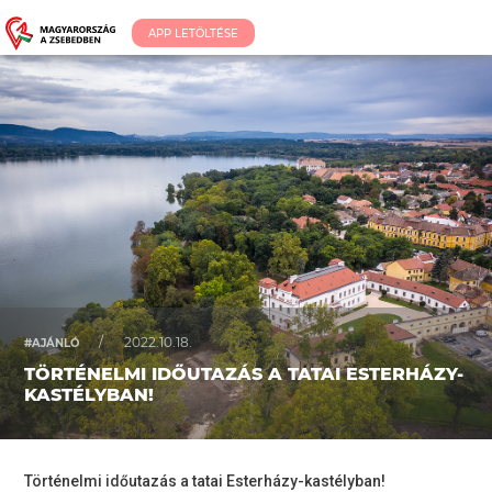
APP LETÖLTÉSE
/
2022.10.18.
#AJÁNLÓ
TÖRTÉNELMI IDŐUTAZÁS A TATAI ESTERHÁZY-
KASTÉLYBAN!
Történelmi időutazás a tatai Esterházy-kastélyban!