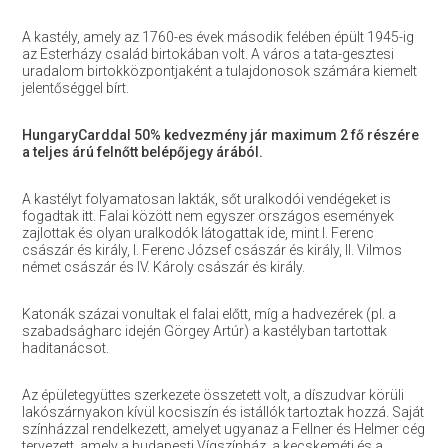
A kastély, amely az 1760-es évek második felében épült 1945-ig
az Esterházy család birtokában volt. A város a tata-gesztesi
uradalom birtokközpontjaként a tulajdonosok számára kiemelt
jelentőséggel bírt.
HungaryCarddal 50% kedvezmény jár maximum 2 fő részére
a teljes árú felnőtt belépőjegy árából.
A kastélyt folyamatosan lakták, sőt uralkodói vendégeket is
fogadtak itt. Falai között nem egyszer országos események
zajlottak és olyan uralkodók látogattak ide, mint I. Ferenc
császár és király, I. Ferenc József császár és király, II. Vilmos
német császár és IV. Károly császár és király.
Katonák százai vonultak el falai előtt, míg a hadvezérek (pl. a
szabadságharc idején Görgey Artúr) a kastélyban tartottak
haditanácsot.
Az épületegyüttes szerkezete összetett volt, a díszudvar körüli
lakószárnyakon kívül kocsiszín és istállók tartoztak hozzá. Saját
színházzal rendelkezett, amelyet ugyanaz a Fellner és Helmer cég
tervezett, amely a budapesti Vígszínház, a kecskeméti és a