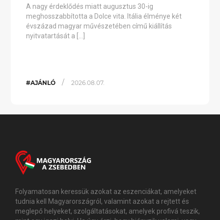
A nagy érdeklődés miatt augusztus 30-ig
meghosszabbította a Dolce vita. Itália élménye két
évszázad magyar művészetében című kiállítás
nyitvatartását a […]
/
#AJÁNLÓ
2026.08.07.
Folyamatosan keressük azokat az eszenciákat, amelyeket
tudnia kell Magyarországról, valamint azokat a rejtett és
meglepő helyeket, szolgáltatásokat, amelyek profivá teszik,