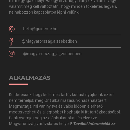
mint egy igazi helyi. Ha úgy érzi, hogy hiányzik valami, vagy
valamit meg kell változtatni, hogy minden tökéletes legyen,
ne habozzon kapcsolatba lépni velünk!
hello@guideme.hu
@Magyarország.a.zsebedben
@magyarorszag_a_zsebedben
ALKALMAZÁS
Küldetésünk, hogy kellemes tartózkodást nyújtsunk ezért
nem terheljük meg Önt alkalmazásunk használatáért.
Megmutatja, mi van nyitva és valós időben elérhető,
megtervezheti és a legtöbbet hozhatja ki itt tartózkodásából.
Csak nyomja meg az alábbi ikonokat, és élvezze
Magyarország varázslatos helyeit!
További információk >>