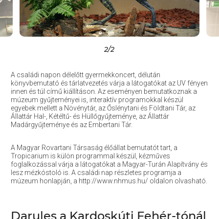
2
/2
A családi napon délelőtt gyermekkoncert, délután
könyvbemutató és tárlatvezetés várja a látogatókat az UV fényen
innen és túl című kiállításon. Az eseményen bemutatkoznak a
múzeum gyűjteményei is, interaktív programokkal készül
egyebek mellett a Növénytár, az Őslénytani és Földtani Tár, az
Állattár Hal-, Kétéltű- és Hüllőgyűjteménye, az Állattár
Madárgyűjteménye és az Embertani Tár.
A Magyar Rovartani Társaság élőállat bemutatót tart, a
Tropicarium is külön programmal készül, kézműves
foglalkozással várja a látogatókat a Magyar-Turán Alapítvány és
lesz mézkóstoló is. A családi nap részletes programja a
múzeum honlapján, a http://www.nhmus.hu/ oldalon olvasható.
Darules a Kardoskúti Fehér-tónál