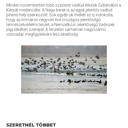
Minden novemberben több százezer vadlúd érkezik Szibériából a
Kárpát-medencébe. A Nagy-berek is az egyik jelentős vadlúd
pihenő hely ezek között. Sok egyéb ok melletr ez is indokolta,
hogy az immáron negyven éve országos jelentőségű
természetvédelmi terület, a Nemzetközi Jelentőségű Vadvizek
jegyzékében szerepel. A területen várhatóan nagyszámú
vízimadár megfigyelésére lesz lehetőség.
SZERETNÉL TÖBBET