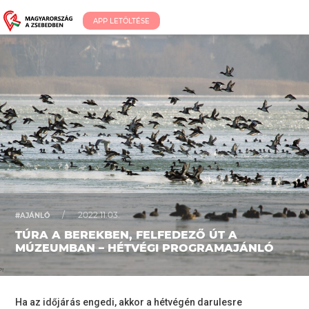
APP LETÖLTÉSE
/
2022.11.03.
#AJÁNLÓ
TÚRA A BEREKBEN, FELFEDEZŐ ÚT A
MÚZEUMBAN – HÉTVÉGI PROGRAMAJÁNLÓ
Ha az időjárás engedi, akkor a hétvégén darulesre