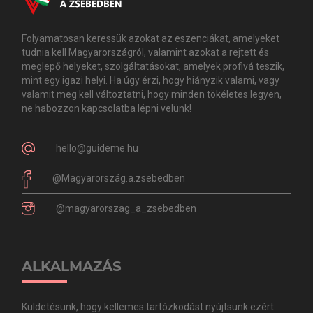
Folyamatosan keressük azokat az eszenciákat, amelyeket
tudnia kell Magyarországról, valamint azokat a rejtett és
meglepő helyeket, szolgáltatásokat, amelyek profivá teszik,
mint egy igazi helyi. Ha úgy érzi, hogy hiányzik valami, vagy
valamit meg kell változtatni, hogy minden tökéletes legyen,
ne habozzon kapcsolatba lépni velünk!
hello@guideme.hu
@Magyarország.a.zsebedben
@magyarorszag_a_zsebedben
ALKALMAZÁS
Küldetésünk, hogy kellemes tartózkodást nyújtsunk ezért