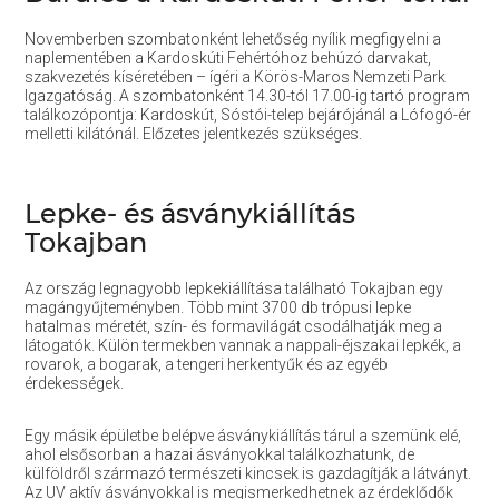
Novemberben szombatonként lehetőség nyílik megfigyelni a
naplementében a Kardoskúti Fehértóhoz behúzó darvakat,
szakvezetés kíséretében – ígéri a Körös-Maros Nemzeti Park
Igazgatóság. A szombatonként 14.30-tól 17.00-ig tartó program
találkozópontja: Kardoskút, Sóstói-telep bejárójánál a Lófogó-ér
melletti kilátónál. Előzetes jelentkezés szükséges.
Lepke- és ásványkiállítás
Tokajban
Az ország legnagyobb lepkekiállítása található Tokajban egy
magángyűjteményben. Több mint 3700 db trópusi lepke
hatalmas méretét, szín- és formavilágát csodálhatják meg a
látogatók. Külön termekben vannak a nappali-éjszakai lepkék, a
rovarok, a bogarak, a tengeri herkentyűk és az egyéb
érdekességek.
Egy másik épületbe belépve ásványkiállítás tárul a szemünk elé,
ahol elsősorban a hazai ásványokkal találkozhatunk, de
külföldről származó természeti kincsek is gazdagítják a látványt.
Az UV aktív ásványokkal is megismerkedhetnek az érdeklődők