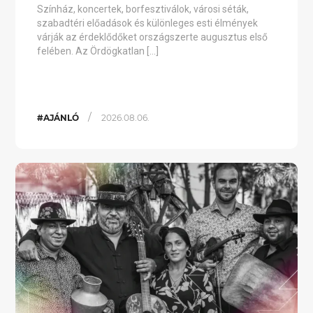
Színház, koncertek, borfesztiválok, városi séták,
szabadtéri előadások és különleges esti élmények
várják az érdeklődőket országszerte augusztus első
felében. Az Ördögkatlan […]
/
#AJÁNLÓ
2026.08.06.