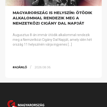
MAGYARORSZÁG IS HELYSZÍN: ÖTÖDIK
ALKALOMMAL RENDEZIK MEG A
NEMZETKÖZI CIGÁNY DAL NAPJÁT
Augusztus 8-án immár ötödik alkalommal rendezik
meg a Nemzetközi Cigány Dal Napját, amely idén hét
ország 11 helyszínén várja ingyenes […]
/
#AJÁNLÓ
2026.08.06.