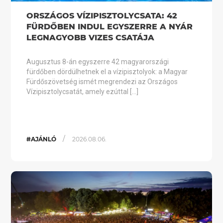
ORSZÁGOS VÍZIPISZTOLYCSATA: 42
FÜRDŐBEN INDUL EGYSZERRE A NYÁR
LEGNAGYOBB VIZES CSATÁJA
Augusztus 8-án egyszerre 42 magyarországi
fürdőben dördülhetnek el a vízipisztolyok: a Magyar
Fürdőszövetség ismét megrendezi az Országos
Vízipisztolycsatát, amely ezúttal […]
/
#AJÁNLÓ
2026.08.06.