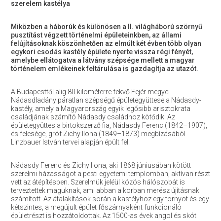
szerelem kastélya
Miközben a háborúk és különösen a II. világháború szörnyű
pusztítást végzett történelmi épületeinkben, az állami
felújításoknak köszönhetően az elmúlt két évben több olyan
egykori csodás kastély épülete nyerte vissza régi fényét,
amelybe ellátogatva a látvány szépsége mellett a magyar
történelem emlékeinek feltárulása is gazdagítja az utazót.
A Budapesttől alig 80 kilométerre fekvő Fejér megyei
Nádasdladány páratlan szépségű épületegyüttese a Nádasdy-
kastély, amely a Magyarország egyik legősibb arisztokrata
családjának számító Nádasdy családhoz kötődik. Az
épületegyüttes a birtokszerző fia, Nádasdy Ferenc (1842–1907),
és felesége, gróf Zichy Ilona (1849–1873) megbízásából
Linzbauer István tervei alapján épült fel.
Nádasdy Ferenc és Zichy Ilona, aki 1868 júniusában kötött
szerelmi házasságot a pesti egyetemi templomban, aktívan részt
vett az átépítésben. Szerelmük jeléül közös hálószobát is
terveztettek maguknak, ami abban a korban merész újításnak
számított. Az átalakítások során a kastélyhoz egy tornyot és egy
kétszintes, a megújult épület főszárnyaként funkcionáló
épületrészt is hozzátoldottak. Az 1500-as évek angol és skót