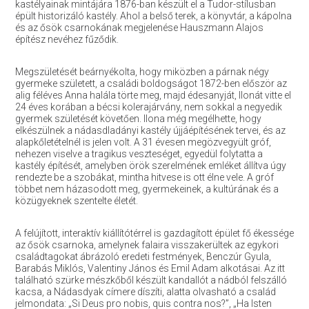
kastélyainak mintájára 1876-ban készült el a Tudor-stílusban
épült historizáló kastély. Ahol a belső terek, a könyvtár, a kápolna
és az ősök csarnokának megjelenése Hauszmann Alajos
építész nevéhez fűződik.
Megszületését beárnyékolta, hogy miközben a párnak négy
gyermeke született, a családi boldogságot 1872-ben először az
alig féléves Anna halála törte meg, majd édesanyját, Ilonát vitte el
24 éves korában a bécsi kolerajárvány, nem sokkal a negyedik
gyermek születését követően. Ilona még megélhette, hogy
elkészülnek a nádasdladányi kastély újjáépítésének tervei, és az
alapkőletételnél is jelen volt. A 31 évesen megözvegyült gróf,
nehezen viselve a tragikus veszteséget, egyedül folytatta a
kastély építését, amelyben örök szerelmének emléket állítva úgy
rendezte be a szobákat, mintha hitvese is ott élne vele. A gróf
többet nem házasodott meg, gyermekeinek, a kultúrának és a
közügyeknek szentelte életét.
A felújított, interaktív kiállítótérrel is gazdagított épület fő ékessége
az ősök csarnoka, amelynek falaira visszakerültek az egykori
családtagokat ábrázoló eredeti festmények, Benczúr Gyula,
Barabás Miklós, Valentiny János és Emil Adam alkotásai. Az itt
található szürke mészkőből készült kandallót a nádból felszálló
kacsa, a Nádasdyak címere díszíti, alatta olvasható a család
jelmondata: „Si Deus pro nobis, quis contra nos?”, „Ha Isten