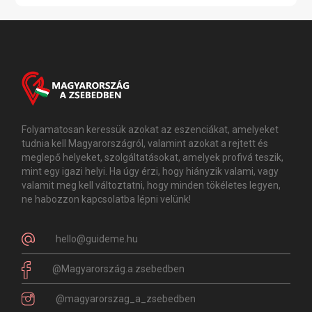
Folyamatosan keressük azokat az eszenciákat, amelyeket
tudnia kell Magyarországról, valamint azokat a rejtett és
meglepő helyeket, szolgáltatásokat, amelyek profivá teszik,
mint egy igazi helyi. Ha úgy érzi, hogy hiányzik valami, vagy
valamit meg kell változtatni, hogy minden tökéletes legyen,
ne habozzon kapcsolatba lépni velünk!
hello@guideme.hu
@Magyarország.a.zsebedben
@magyarorszag_a_zsebedben