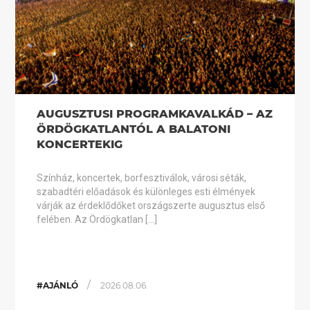
AUGUSZTUSI PROGRAMKAVALKÁD – AZ
ÖRDÖGKATLANTÓL A BALATONI
KONCERTEKIG
Színház, koncertek, borfesztiválok, városi séták,
szabadtéri előadások és különleges esti élmények
várják az érdeklődőket országszerte augusztus első
felében. Az Ördögkatlan […]
/
#AJÁNLÓ
2026.08.06.