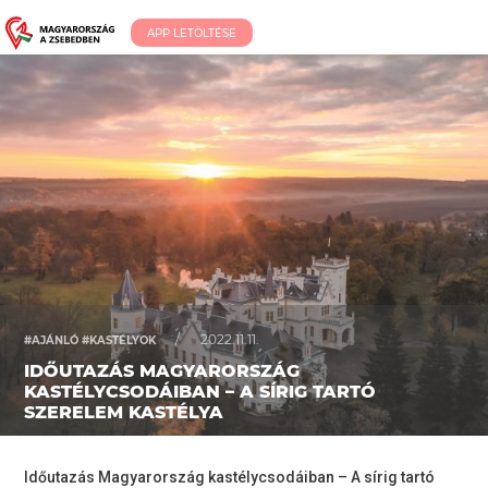
APP LETÖLTÉSE
/
2022.11.11.
#AJÁNLÓ #KASTÉLYOK
IDŐUTAZÁS MAGYARORSZÁG
KASTÉLYCSODÁIBAN – A SÍRIG TARTÓ
SZERELEM KASTÉLYA
Időutazás Magyarország kastélycsodáiban – A sírig tartó