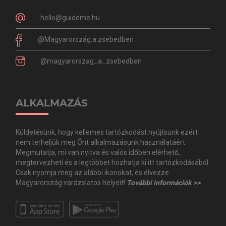
hello@guideme.hu
@Magyarország.a.zsebedben
@magyarorszag_a_zsebedben
ALKALMAZÁS
Küldetésünk, hogy kellemes tartózkodást nyújtsunk ezért
nem terheljük meg Önt alkalmazásunk használatáért.
Megmutatja, mi van nyitva és valós időben elérhető,
megtervezheti és a legtöbbet hozhatja ki itt tartózkodásából.
Csak nyomja meg az alábbi ikonokat, és élvezze
Magyarország varázslatos helyeit!
További információk >>