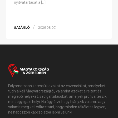
nyitvatartását a […]
/
#AJÁNLÓ
2026.08.07.
Folyamatosan keressük azokat az eszenciákat, amelyeket
tudnia kell Magyarországról, valamint azokat a rejtett és
meglepő helyeket, szolgáltatásokat, amelyek profivá teszik,
mint egy igazi helyi. Ha úgy érzi, hogy hiányzik valami, vagy
valamit meg kell változtatni, hogy minden tökéletes legyen,
ne habozzon kapcsolatba lépni velünk!