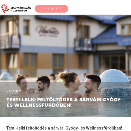
APP LETÖLTÉSE
/
2022.11.15.
#AJÁNLÓ
TESTI-LELKI FELTÖLTŐDÉS A SÁRVÁRI GYÓGY-
ÉS WELLNESSFÜRDŐBEN!
Testi-lelki feltöltődés a sárvári Gyógy- és Wellnessfürdőben!