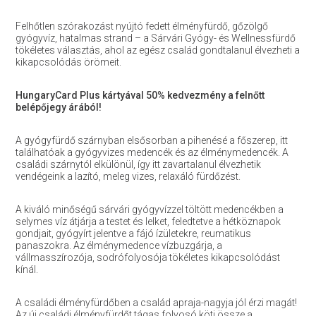
Felhőtlen szórakozást nyújtó fedett élményfürdő, gőzölgő
gyógyvíz, hatalmas strand – a Sárvári Gyógy- és Wellnessfürdő
tökéletes választás, ahol az egész család gondtalanul élvezheti a
kikapcsolódás örömeit.
HungaryCard Plus kártyával 50% kedvezmény a felnőtt
belépőjegy árából!
A gyógyfürdő szárnyban elsősorban a pihenésé a főszerep, itt
találhatóak a gyógyvizes medencék és az élménymedencék. A
családi szárnytól elkülönül, így itt zavartalanul élvezhetik
vendégeink a lazító, meleg vizes, relaxáló fürdőzést.
A kiváló minőségű sárvári gyógyvízzel töltött medencékben a
selymes víz átjárja a testet és lelket, feledtetve a hétköznapok
gondjait, gyógyírt jelentve a fájó ízületekre, reumatikus
panaszokra. Az élménymedence vízbuzgárja, a
vállmasszírozója, sodrófolyosója tökéletes kikapcsolódást
kínál.
A családi élményfürdőben a család apraja-nagyja jól érzi magát!
Az új családi élményfürdőt tágas folyosó köti össze a