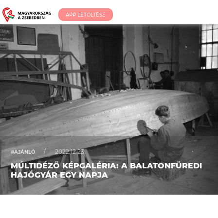
APP LETÖLTÉSE
/
2022.12.23.
#AJÁNLÓ
MÚLTIDÉZŐ KÉPGALÉRIA: A BALATONFÜREDI
HAJÓGYÁR EGY NAPJA