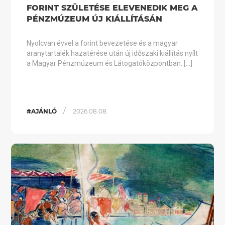
FORINT SZÜLETÉSE ELEVENEDIK MEG A
PÉNZMÚZEUM ÚJ KIÁLLÍTÁSÁN
Nyolcvan évvel a forint bevezetése és a magyar
aranytartalék hazatérése után új időszaki kiállítás nyílt
a Magyar Pénzmúzeum és Látogatóközpontban. […]
/
#AJÁNLÓ
2026.08.08.