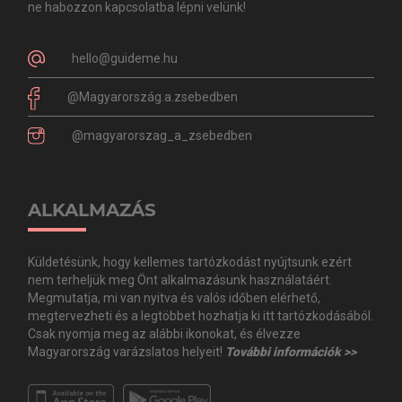
ne habozzon kapcsolatba lépni velünk!
hello@guideme.hu
@Magyarország.a.zsebedben
@magyarorszag_a_zsebedben
ALKALMAZÁS
Küldetésünk, hogy kellemes tartózkodást nyújtsunk ezért
nem terheljük meg Önt alkalmazásunk használatáért.
Megmutatja, mi van nyitva és valós időben elérhető,
megtervezheti és a legtöbbet hozhatja ki itt tartózkodásából.
Csak nyomja meg az alábbi ikonokat, és élvezze
Magyarország varázslatos helyeit!
További információk >>