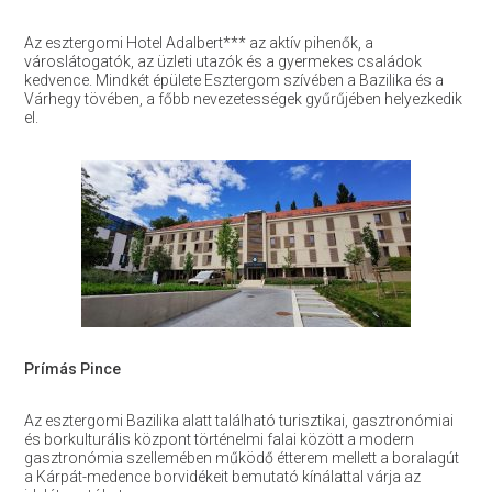
Az esztergomi Hotel Adalbert*** az aktív pihenők, a
városlátogatók, az üzleti utazók és a gyermekes családok
kedvence. Mindkét épülete Esztergom szívében a Bazilika és a
Várhegy tövében, a főbb nevezetességek gyűrűjében helyezkedik
el.
Prímás Pince
Az esztergomi Bazilika alatt található turisztikai, gasztronómiai
és borkulturális központ történelmi falai között a modern
gasztronómia szellemében működő étterem mellett a boralagút
a Kárpát-medence borvidékeit bemutató kínálattal várja az