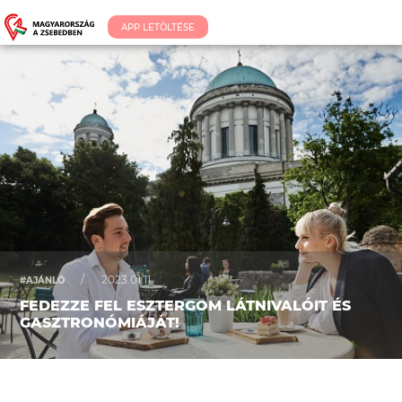
APP LETÖLTÉSE
/
2023.01.11.
#AJÁNLÓ
FEDEZZE FEL ESZTERGOM LÁTNIVALÓIT ÉS
GASZTRONÓMIÁJÁT!