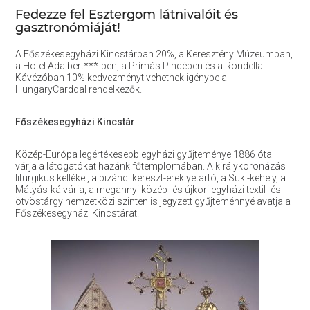
Fedezze fel Esztergom látnivalóit és
gasztronómiáját!
A Főszékesegyházi Kincstárban 20%, a Keresztény Múzeumban,
a Hotel Adalbert***-ben, a Prímás Pincében és a Rondella
Kávézóban 10% kedvezményt vehetnek igénybe a
HungaryCarddal rendelkezők.
Főszékesegyházi Kincstár
Közép-Európa legértékesebb egyházi gyűjteménye 1886 óta
várja a látogatókat hazánk főtemplomában. A királykoronázás
liturgikus kellékei, a bizánci kereszt-ereklyetartó, a Suki-kehely, a
Mátyás-kálvária, a megannyi közép- és újkori egyházi textil- és
ötvöstárgy nemzetközi szinten is jegyzett gyűjteménnyé avatja a
Főszékesegyházi Kincstárat.