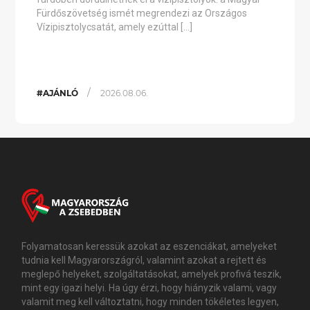
Fürdőszövetség ismét megrendezi az Országos
Vízipisztolycsatát, amely ezúttal […]
/
#AJÁNLÓ
2026.08.06.
Folyamatosan keressük azokat az eszenciákat, amelyeket
tudnia kell Magyarországról, valamint azokat a rejtett és
meglepő helyeket, szolgáltatásokat, amelyek profivá teszik,
mint egy igazi helyi. Ha úgy érzi, hogy hiányzik valami, vagy
valamit meg kell változtatni, hogy minden tökéletes legyen,