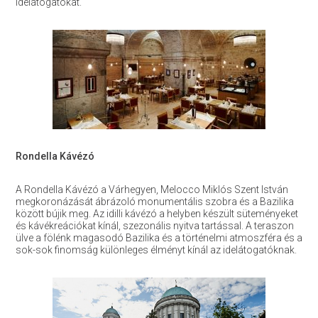
idelátogatókat.
Rondella Kávézó
A Rondella Kávézó a Várhegyen, Melocco Miklós Szent István
megkoronázását ábrázoló monumentális szobra és a Bazilika
között bújik meg. Az idilli kávézó a helyben készült süteményeket
és kávékreációkat kínál, szezonális nyitva tartással. A teraszon
ülve a fölénk magasodó Bazilika és a történelmi atmoszféra és a
sok-sok finomság különleges élményt kínál az idelátogatóknak.