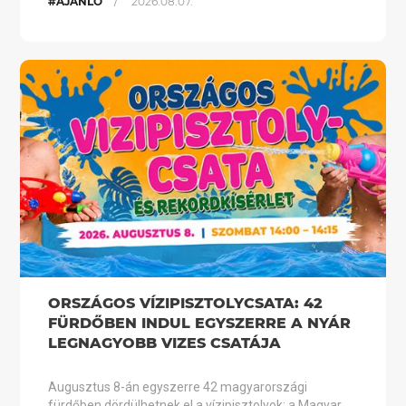
/
#AJÁNLÓ
2026.08.07.
ORSZÁGOS VÍZIPISZTOLYCSATA: 42
FÜRDŐBEN INDUL EGYSZERRE A NYÁR
LEGNAGYOBB VIZES CSATÁJA
Augusztus 8-án egyszerre 42 magyarországi
fürdőben dördülhetnek el a vízipisztolyok: a Magyar