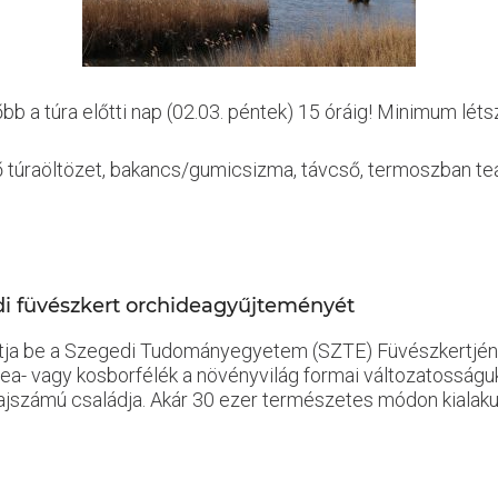
 a túra előtti nap (02.03. péntek) 15 óráig! Minimum létsz
lő túraöltözet, bakancs/gumicsizma, távcső, termoszban te
di füvészkert orchideagyűjteményét
tja be a Szegedi Tudományegyetem (SZTE) Füvészkertjéne
dea- vagy kosborfélék a növényvilág formai változatosságuk
ajszámú családja. Akár 30 ezer természetes módon kialakult 