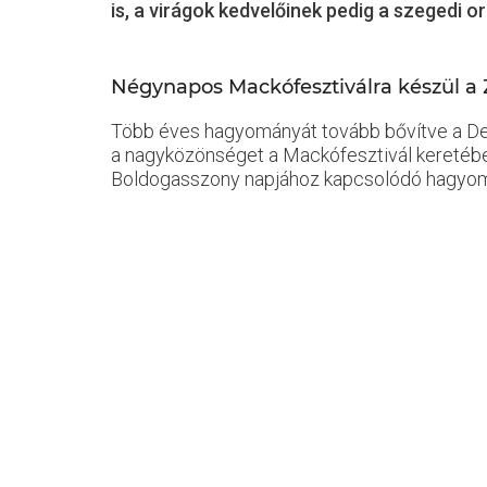
is, a virágok kedvelőinek pedig a szegedi
Négynapos Mackófesztiválra készül a
Több éves hagyományát tovább bővítve a Debr
a nagyközönséget a Mackófesztivál keretébe
Boldogasszony napjához kapcsolódó hagyomán