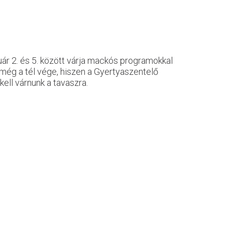
ár 2. és 5. között várja mackós programokkal
ég a tél vége, hiszen a Gyertyaszentelő
ll várnunk a tavaszra.