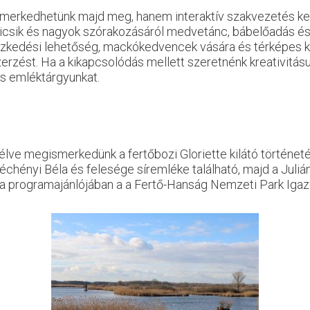
smerkedhetünk majd meg, hanem interaktív szakvezetés ker
 Kicsik és nagyok szórakozásáról medvetánc, bábelőadás é
pezkedési lehetőség, mackókedvencek vására és térképes 
zést. Ha a kikapcsolódás mellett szeretnénk kreativitásun
s emléktárgyunkat.
lve megismerkedünk a fertőbozi Gloriette kilátó történeté
zéchényi Béla és felesége síremléke található, majd a Juli
írja programajánlójában a a Fertő-Hanság Nemzeti Park Iga