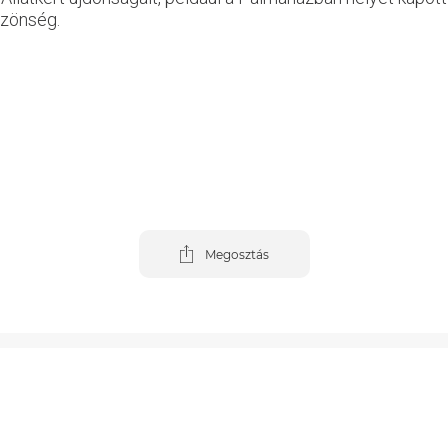
özönség.
Megosztás