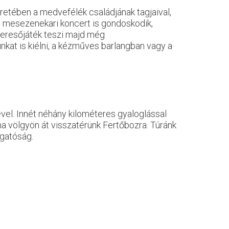
etében a medvefélék családjának tagjaival,
s mesezenekari koncert is gondoskodik,
keresőjáték teszi majd még
kat is kiélni, a kézműves barlangban vagy a
vel. Innét néhány kilométeres gyaloglással
ána völgyön át visszatérünk Fertőbozra. Túránk
zgatóság.