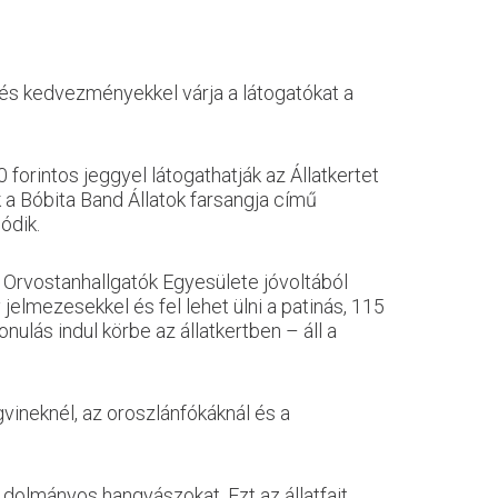
l és kedvezményekkel várja a látogatókat a
forintos jeggyel látogathatják az Állatkertet
 a Bóbita Band Állatok farsangja című
ódik.
ti Orvostanhallgatók Egyesülete jóvoltából
jelmezesekkel és fel lehet ülni a patinás, 115
nulás indul körbe az állatkertben – áll a
gvineknél, az oroszlánfókáknál és a
 dolmányos hangyászokat. Ezt az állatfajt