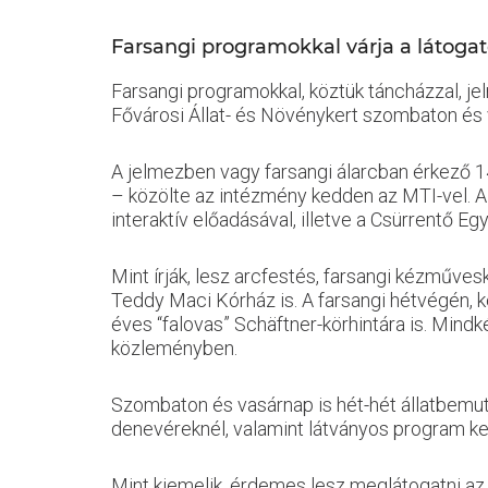
Farsangi programokkal várja a látogató
Farsangi programokkal, köztük táncházzal, je
Fővárosi Állat- és Növénykert szombaton és 
A jelmezben vagy farsangi álarcban érkező 14 
– közölte az intézmény kedden az MTI-vel. A 
interaktív előadásával, illetve a Csürrentő E
Mint írják, lesz arcfestés, farsangi kézműves
Teddy Maci Kórház is. A farsangi hétvégén, ké
éves “falovas” Schäftner-körhintára is. Mindké
közleményben.
Szombaton és vasárnap is hét-hét állatbemutat
denevéreknél, valamint látványos program ker
Mint kiemelik, érdemes lesz meglátogatni az 