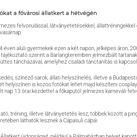
kat a fővárosi állatkert a hétvégén
lmezes felvonulással, látványetetésekkel, állattréningekke
vasárnap.
éven aluli gyermekek ezen a két napon, jelképes áron, 200 
tájékoztató szerint a Barlangteremben jelmezbált tartanak
gyüttes táncházával, amelyhez családi tánctanítás is kapcsol
kedés, színező sarok, állati helyszínelés, illetve a Budapes
t helyszínen is közös fotókat lehet majd készíteni cosplay 
t nap 13 órai kezdettel a főkaputól jelmezes karneváli felvo
ó, tréning, illetve látványetetés lesz, többek között a pin
etében láthatók lesznek a Cápasuli cápái.
Állatkert újdonságait, például a Pálmaházban helyet kapott