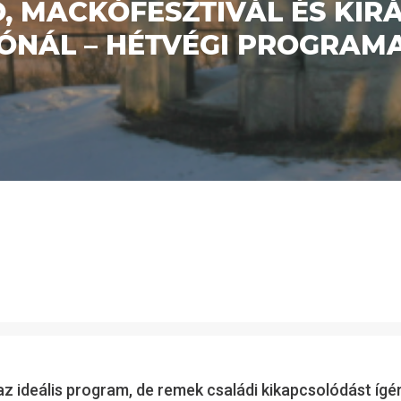
 MACKÓFESZTIVÁL ÉS KIRÁ
ÓNÁL – HÉTVÉGI PROGRAM
az ideális program, de remek családi kikapcsolódást ígér