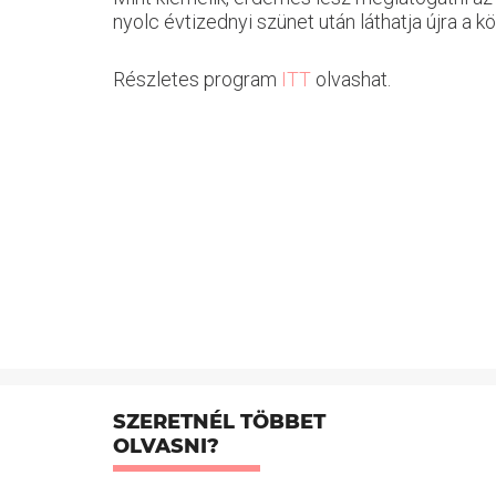
nyolc évtizednyi szünet után láthatja újra a k
Részletes program
ITT
olvashat.
SZERETNÉL TÖBBET
OLVASNI?