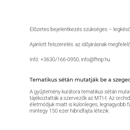
Előzetes bejelentkezés szükséges – legkésőbb
Ajánlott felszerelés: az időjárásnak megfele
Infó: +3630/166-0950; info@fhnp.hu.
Tematikus sétán mutatják be a szege
A gyűjtemény kurátora tematikus sétán muta
tájékoztatták a szervezők az MTI-t. Az orchi
életmódjuk miatt is különleges, legnagyobb f
mintegy 150 ezer hibridfajta létezik.