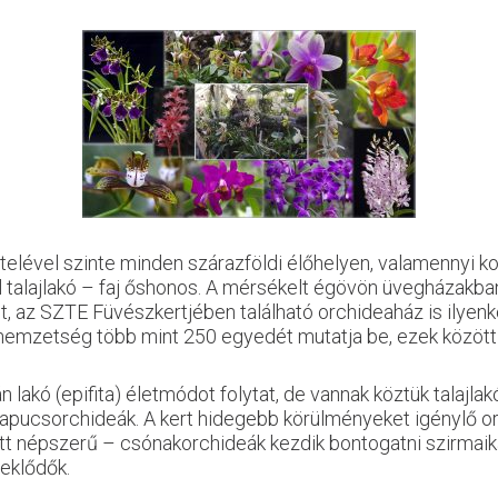
telével szinte minden szárazföldi élőhelyen, valamennyi ko
 talajlakó – faj őshonos. A mérsékelt égövön üvegházakban
it, az SZTE Füvészkertjében található orchideaház is ilye
emzetség több mint 250 egyedét mutatja be, ezek között va
 lakó (epifita) életmódot folytat, de vannak köztük talajla
papucsorchideák. A kert hidegebb körülményeket igénylő orc
att népszerű – csónakorchideák kezdik bontogatni szirmai
deklődők.