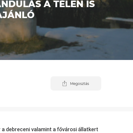
NDULÁS A TÉLEN IS
AJÁNLÓ
Megosztás
 a debreceni valamint a fővárosi állatkert