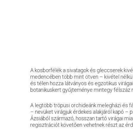
A kosborfélék a sivatagok és gleccserek kivé
medencében több mint ötven – kivétel nélkül
és télen hozza látványos és egzotikus virága
botanikuskert gyűjteménye mintegy félszáz n
A legtöbb trópusi orchideánk melegházi és fán
– nevüket virágjuk érdekes alakjáról kapó – 
Ázsiából származó, hosszan tartó virágai mi
regisztrációt követően vehetnek részt az ér