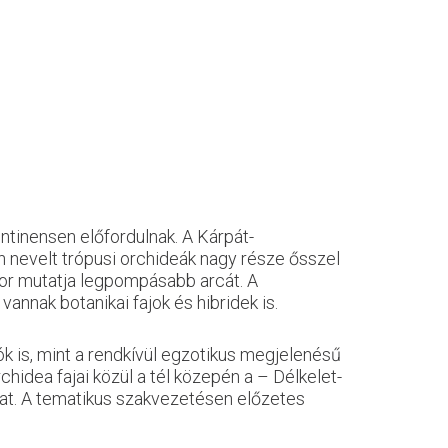
ntinensen előfordulnak. A Kárpát-
 nevelt trópusi orchideák nagy része ősszel
nkor mutatja legpompásabb arcát. A
nnak botanikai fajok és hibridek is.
kók is, mint a rendkívül egzotikus megjelenésű
hidea fajai közül a tél közepén a – Délkelet-
kat. A tematikus szakvezetésen előzetes