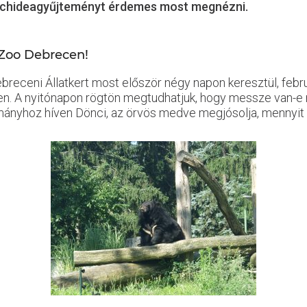
 orchideagyűjteményt érdemes most megnézni.
 Zoo Debrecen!
eceni Állatkert most először négy napon keresztül, febru
n. A nyitónapon rögtön megtudhatjuk, hogy messze van-e m
yhoz híven Dönci, az örvös medve megjósolja, mennyit ke