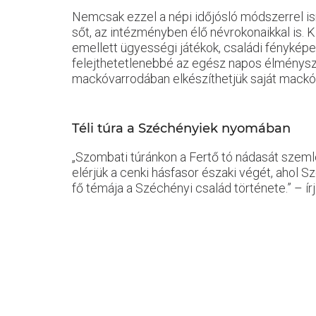
Nemcsak ezzel a népi időjósló módszerrel i
sőt, az intézményben élő névrokonaikkal is.
emellett ügyességi játékok, családi fényké
felejthetetlenebbé az egész napos élményszer
mackóvarrodában elkészíthetjük saját mackó
Téli túra a Széchényiek nyomában
„Szombati túránkon a Fertő tó nádasát szemlé
elérjük a cenki hásfasor északi végét, ahol S
fő témája a Széchényi család története.” – 