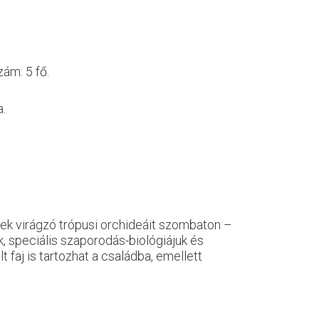
ám: 5 fő.
a.
k virágzó trópusi orchideáit szombaton –
, speciális szaporodás-biológiájuk és
faj is tartozhat a családba, emellett