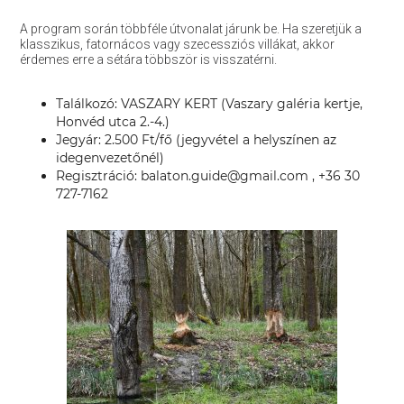
A program során többféle útvonalat járunk be. Ha szeretjük a
klasszikus, fatornácos vagy szecessziós villákat, akkor
érdemes erre a sétára többször is visszatérni.
Találkozó: VASZARY KERT (Vaszary galéria kertje,
Honvéd utca 2.-4.)
Jegyár: 2.500 Ft/fő (jegyvétel a helyszínen az
idegenvezetőnél)
Regisztráció: balaton.guide@gmail.com , +36 30
727-7162