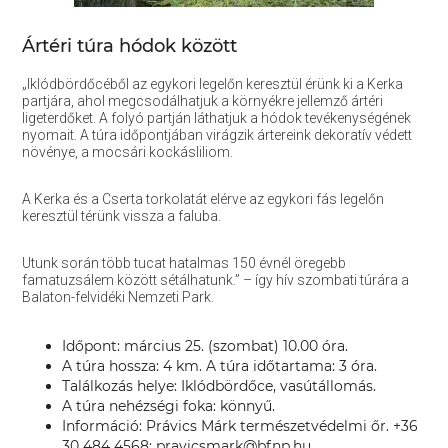
Ártéri túra hódok között
„Iklódbördőcéből az egykori legelőn keresztül érünk ki a Kerka
partjára, ahol megcsodálhatjuk a környékre jellemző ártéri
ligeterdőket. A folyó partján láthatjuk a hódok tevékenységének
nyomait. A túra időpontjában virágzik ártereink dekoratív védett
növénye, a mocsári kockásliliom.
A Kerka és a Cserta torkolatát elérve az egykori fás legelőn
keresztül térünk vissza a faluba.
Utunk során több tucat hatalmas 150 évnél öregebb
famatuzsálem között sétálhatunk.” – így hív szombati túrára a
Balaton-felvidéki Nemzeti Park.
Időpont: március 25. (szombat) 10.00 óra.
A túra hossza: 4 km. A túra időtartama: 3 óra.
Találkozás helye: Iklódbördőce, vasútállomás.
A túra nehézségi foka: könnyű.
Információ: Právics Márk természetvédelmi őr. +36
30 484 4568; pravicsmark@bfnp.hu.