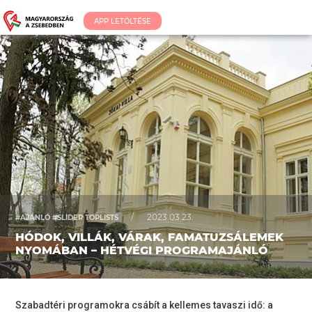
APP LETÖLTÉSE
/
2023.03.23.
#AJÁNLÓ #SLIDER TOPLISTS
HÓDOK, VILLÁK, VÁRAK, FAMATUZSÁLEMEK
NYOMÁBAN – HÉTVÉGI PROGRAMAJÁNLÓ
Szabadtéri programokra csábít a kellemes tavaszi idő: a