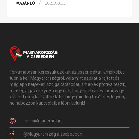
/
#AJÁNLÓ
2026.08.08.
Folyamatosan keressük azokat az eszenciákat, amelyeket
tudnia kell Magyarországról, valamint azokat a rejtett és
meglepő helyeket, szolgáltatásokat, amelyek profivá teszik,
mint egy igazi helyi. Ha úgy érzi, hogy hiányzik valami, vagy
valamit meg kell változtatni, hogy minden tökéletes legyen,
ne habozzon kapcsolatba lépni velünk!
hello@guideme.hu
@Magyarország.a.zsebedben