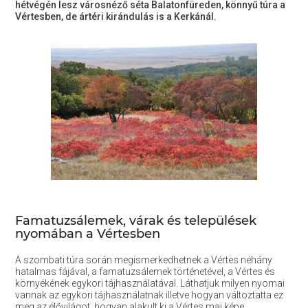
hétvégén lesz városnéző séta Balatonfüreden, könnyű túra a
Vértesben, de ártéri kirándulás is a Kerkánál.
Famatuzsálemek, várak és települések
nyomában a Vértesben
A szombati túra során megismerkedhetnek a Vértes néhány
hatalmas fájával, a famatuzsálemek történetével, a Vértes és
környékének egykori tájhasználatával. Láthatjuk milyen nyomai
vannak az egykori tájhasználatnak illetve hogyan változtatta ez
meg az élővilágot, hogyan alakult ki a Vértes mai képe.