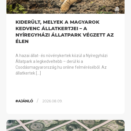
KIDERÜLT, MELYEK A MAGYAROK
KEDVENC ÁLLATKERTJEI – A
NYÍREGYHÁZI ÁLLATPARK VÉGZETT AZ
ÉLEN
A hazai állat- és növénykertek közül a Nyíregyházi
Állatpark a legkedveltebb – derül ki a
Csodásmagyarország.hu online felméréséből. Az
állatkertek […]
/
#AJÁNLÓ
2026.08.09.