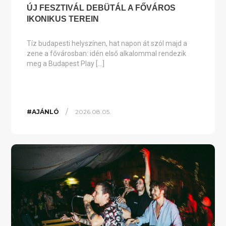
ÚJ FESZTIVÁL DEBÜTÁL A FŐVÁROS
IKONIKUS TEREIN
Tíz budapesti helyszínen, hat napon át szól majd a
zene a fővárosban: idén első alkalommal rendezik
meg a Budapest Play […]
/
#AJÁNLÓ
2026.08.05.