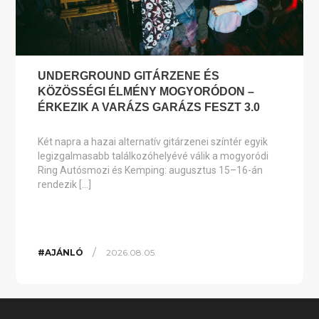
UNDERGROUND GITÁRZENE ÉS
KÖZÖSSÉGI ÉLMÉNY MOGYORÓDON –
ÉRKEZIK A VARÁZS GARÁZS FESZT 3.0
Két napra a hazai alternatív gitárzenei színtér egyik
legizgalmasabb találkozóhelyévé válik a mogyoródi
Ring Autósmozi és Kemping: augusztus 15–16-án
rendezik […]
/
#AJÁNLÓ
2026.08.05.