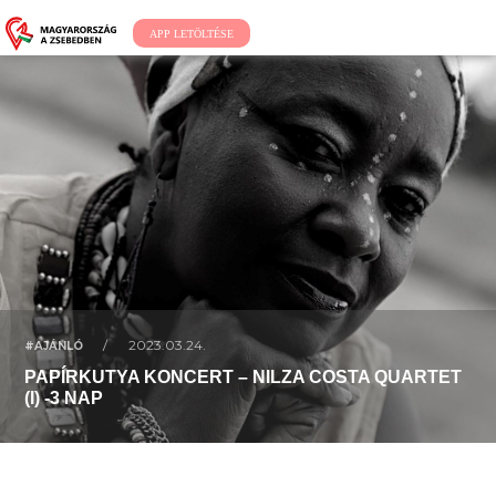
APP LETÖLTÉSE
/
2023.03.24.
#AJÁNLÓ
PAPÍRKUTYA KONCERT – NILZA COSTA QUARTET
(I) -3 NAP