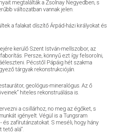
nyait megtalálták a Zsolnay Negyedben, s
erűbb változatban vannak jelen.
ek a falakat díszítő Árpád-házi királyokat és
ejére kerülő Szent István-mellszobor, az
faborítás. Persze, könnyű ezt így felsorolni,
jjáéleszteni. Pécstől Pápáig hét szakma
yező tárgyak rekonstrukcióján.
estaurátor, geológus-mineralógus. Az ő
köveinek” hiteles rekonstruálása is.
rvezni a csillárhoz, no meg az égőket, s
munkát igényelt. Végül is a Tungsram
n- és zafírutánzatokat. S meséli, hogy hány
tető alá”.