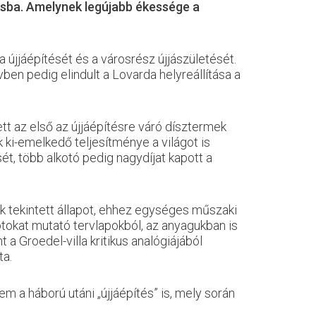
rosba. Amelynek legújabb ékessége a
 újjáépítését és a városrész újjászületését.
en pedig elindult a Lovarda helyreállítása a
ett az első az újjáépítésre váró dísztermek
k ki-emelkedő teljesítménye a világot is
ét, több alkotó pedig nagydíjat kapott a
nek tekintett állapot, ehhez egységes műszaki
tokat mutató tervlapokból, az anyagukban is
a Groedel-villa kritikus analógiájából
ta.
 a háború utáni „újjáépítés” is, mely során