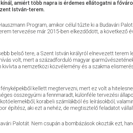
t kínál, amiért több napra is érdemes ellátogatni a fővá
Szent István-terem.
Hauszmann Program, amikor célul tűzte ki a Budavári Palota
-terem tervezése már 2015-ben elkezdődött, a következő évb
bb belső tere, a Szent István királyról elnevezett terem l
 kihívás volt, mert a századforduló magyar iparművészeténe
son kivívta a nemzetközi közvélemény és a szakma elismerés
t fényképekből kellett megtervezni, mert ez volt a hiteles
ges összegyúrni a fennmaradt, különféle tervezési állapo
kotóelemekből, korabeli számlákból és leírásokból, valamint 
bor építés
z, aki ezt a nehéz, de megtisztelő feladatot vállal
avári Palotát. Nem csupán a bombázások okozták ezt, hanem