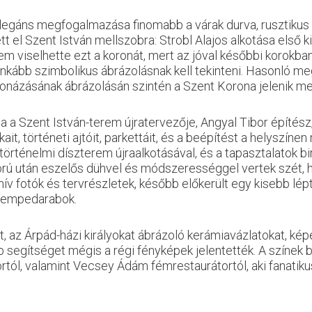
elegáns megfogalmazása finomabb a várak durva, rusztikus 
t el Szent István mellszobra: Strobl Alajos alkotása első ki
em viselhette ezt a koronát, mert az jóval későbbi korokba
ább szimbolikus ábrázolásnak kell tekinteni. Hasonló megol
ronázásának ábrázolásán szintén a Szent Korona jelenik me
tja a Szent István-terem újratervezője, Angyal Tibor építész
ait, történeti ajtóit, parkettáit, és a beépítést a helyszín
ténelmi díszterem újraalkotásával, és a tapasztalatok birt
áború után eszelős dühvel és módszerességgel vertek szét,
hív fotók és tervrészletek, később előkerült egy kisebb lé
csempedarabok.
az Árpád-házi királyokat ábrázoló kerámiavázlatokat, képek
 segítséget mégis a régi fényképek jelentették. A színek
ortól, valamint Vecsey Ádám fémrestaurátortól, aki fanati