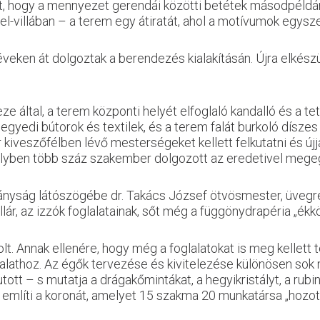
tt, hogy a mennyezet gerendái közötti betétek másodpéldá
l-villában – a terem egy átiratát, ahol a motívumok egysz
eken át dolgoztak a berendezés kialakításán. Újra elkészült
által, a terem központi helyét elfoglaló kandalló és a tet
egyedi bútorok és textilek, és a terem falát burkoló díszes 
r kiveszőfélben lévő mesterségeket kellett felkutatni és ú
lyben több száz szakember dolgozott az eredetivel megeg
tányság látószögébe dr. Takács József ötvösmester, üvegr
sillár, az izzók foglalatainak, sőt még a függönydrapéria „ék
. Annak ellenére, hogy még a foglalatokat is meg kellett te
lalathoz. Az égők tervezése és kivitelezése különösen sok 
utott – s mutatja a drágakőmintákat, a hegyikristályt, a rubi
említi a koronát, amelyet 15 szakma 20 munkatársa „hozott 