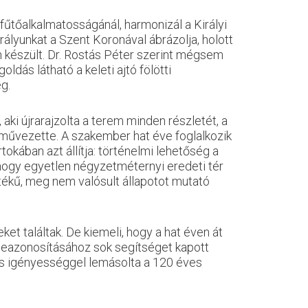
fűtőalkalmatosságánál, harmonizál a Királyi
rályunkat a Szent Koronával ábrázolja, holott
n készült. Dr. Rostás Péter szerint mégsem
dás látható a keleti ajtó fölötti
g.
, aki újrarajzolta a terem minden részletét, a
en művezette. A szakember hat éve foglalkozik
okában azt állítja: történelmi lehetőség a
 hogy egyetlen négyzetméternyi eredeti tér
ptékű, meg nem valósult állapotot mutató
et találtak. De kiemeli, hogy a hat éven át
 beazonosításához sok segítséget kapott
kus igényességgel lemásolta a 120 éves