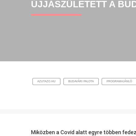
ÚJJÁSZÜLETETT A BUD
AZUTAZO.HU
BUDAVÁRI PALOTA
PROGRAMAJÁNLÓ
Miközben a Covid alatt egyre többen fedezté