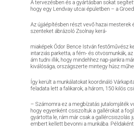
A tervezésben és a gyártásban sokat segíte
hogy egy Lendvay utcai épületben – a Groede
Az újjáépítésben részt vevő hazai mesterek év
szenteket ábrázoló Zsolnay kerá-
miaképek Ódor Bence István festőművész keze 
intarziás parketta, a fém- és ötvösmunkák, az 
ám tudni illik, hogy mindehhez nap-jainkra má
kiválósága, országszerte mintegy húsz műhe
Í
gy került a munkálatokat koordináló Várkapi
feladata lett a falikarok, a három, 150 kilós c
– Számomra ez a megbízatás jutalomjáték volt
hogy egyenként csiszoltuk a gallérokat a fog
gyártotta le, rám már csak a gallércsiszolás j
embert kellett bevonni a munkába. Példaként 