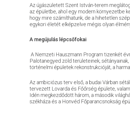
Az újjászületett Szent István-terem meglátog
az épületbe, ahol egy modern környezetbe ker
hogy mire számíthatunk, de a hihetetlen szé
egykori életét elképzelve mégis olyan élmény
A megújulás lépcsőfokai
A Nemzeti Hauszmann Program tizenkét évre sz
Palotanegyed zöld területeinek, sétányainak, ú
történelmi épületek rekonstrukcióját, a harmad
Az ambiciózus terv első, a budai Várban sét
tervezett Lovarda és Főőrség épülete, valamin
Idén megkezdődött három, a második világhábo
székháza és a Honvéd Főparancsnokság épület