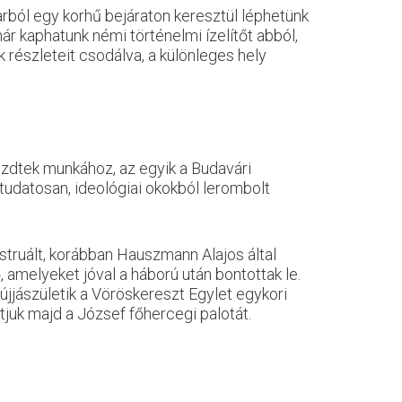
rból egy korhű bejáraton keresztül léphetünk
r kaphatunk némi történelmi ízelítőt abból,
részleteit csodálva, a különleges hely
kezdtek munkához, az egyik a Budavári
n tudatosan, ideológiai okokból lerombolt
truált, korábban Hauszmann Alajos által
, amelyeket jóval a háború után bontottak le.
újjászületik a Vöröskereszt Egylet egykori
juk majd a József főhercegi palotát.