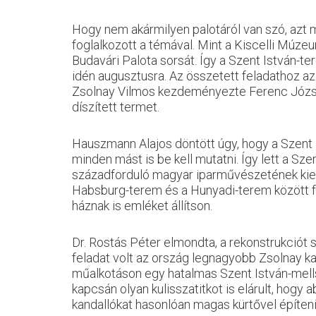
Hogy nem akármilyen palotáról van szó, azt
m
foglalkozott a témával. Mint a Kiscelli Múze
Budavári Palota sorsát. Így a Szent István-te
idén
augusztusra. Az összetett feladathoz a
Zsolnay Vilmos kezdeményezte Ferenc József 
díszített termet.
Hauszmann Alajos döntött úgy, hogy a Szent 
minden mást is be kell mutatni. Így lett a Sze
századforduló magyar iparművészetének kieme
Habsburg-terem és a Hunyadi-terem között félú
háznak is emléket állítson.
Dr. Rostás Péter elmondta, a rekonstrukciót 
feladat volt az ország legnagyobb Zsolnay ka
műalkotáson egy hatalmas Szent István-mellsz
kapcsán olyan kulisszatitkot is elárult, hogy 
kandallókat hasonlóan magas kürtővel építen