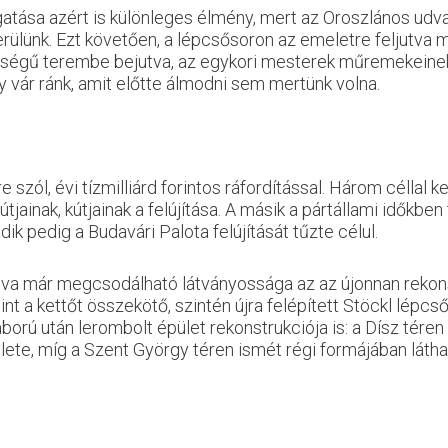
atása azért is különleges élmény, mert az Oroszlános udva
ülünk. Ezt követően, a lépcsősoron az emeletre feljutva má
pségű terembe bejutva, az egykori mesterek műremekeinek 
 vár ránk, amit előtte álmodni sem mertünk volna.
ól, évi tízmilliárd forintos ráfordítással. Három céllal 
tjainak, kútjainak a felújítása. A másik a pártállami időkbe
ik pedig a Budavári Palota felújítását tűzte célul.
álva már megcsodálható látványossága az az újonnan rekons
t a kettőt összekötő, szintén újra felépített Stöckl lépcső
rú után lerombolt épület rekonstrukciója is: a Dísz téren 
e, míg a Szent György téren ismét régi formájában láthat