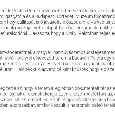
ár dr. Rostás Péter mű
vészettörténésztől tudjuk, aki éve
um igazgatója és a Budapesti Történeti Múzeum főigazgató-
rem helyreállítását is ő javasolta először, ami a Várkapitá
z elődök munkáját vette alapul. Korabeli dokumentumokból 
uralkodónál. Javasolta, hogy a Királyi Palotában teljes e
István-teremnek a magyar iparművészet csúcsteljesítményén
nt István királyról elnevezett terem a Budavári Palota egyik
lkedő teljesítménye. Helyét a keleti és a nyugati palotas
ton – jelölték ki. Alapvető célként kitűzték, hogy a dísze
segítette az, hogy a terem a legjobban dokumentált tér az 
ndallójának a rekonstrukciója. Ezen a közel másfél tonnás
obor áll, ezt eredetileg Strobl Alajos készítette, de a há
abban a korszakban, amikor készült, a
neoromán belső terekb
i.