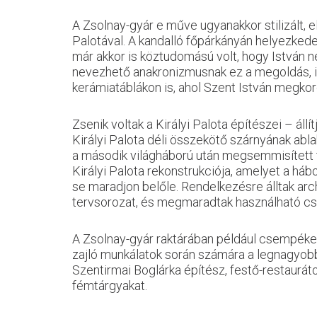
A Zsolnay-gyár e műve ugyanakkor stilizált, 
Palotával. A kandalló főpárkányán helyezkedet
már akkor is köztudomású volt, hogy István n
nevezhető anakronizmusnak ez a megoldás, ink
kerámiatáblákon is, ahol Szent István megko
Zsenik voltak a Királyi Palota építészei – állí
Királyi Palota déli összekötő szárnyának ablak
a második világháború után megsemmisített tör
Királyi Palota rekonstrukciója, amelyet a h
se maradjon belőle. Rendelkezésre álltak arc
tervsorozat, és megmaradtak használható 
A Zsolnay-gyár raktárában például csempéket, 
zajló munkálatok során számára a legnagyobb
Szentirmai Boglárka építész, festő-restaurát
fémtárgyakat.