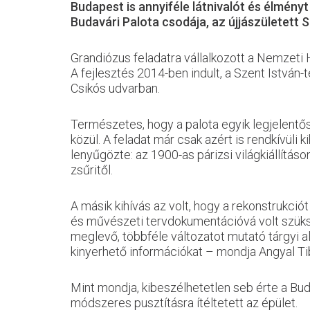
Budapest is annyiféle látnivalót és élmény
Budavári Palota csodája, az újjászületett 
Grandiózus feladatra vállalkozott a Nemzeti 
A fejlesztés 2014-ben indult, a Szent István
Csikós udvarban.
Természetes, hogy a palota egyik legjelentőse
közül. A feladat már csak azért is rendkívüli
lenyűgözte: az 1900-as párizsi világkiállítá
zsűritől.
A másik kihívás az volt, hogy a rekonstrukció
és művészeti tervdokumentációvá volt szüksé
meglevő, többféle változatot mutató tárgyi al
kinyerhető információkat – mo
ndja Angyal Ti
Mint mondja, kibeszélhetetlen seb érte a Bud
módszeres pusztításra ítéltetett az épület.