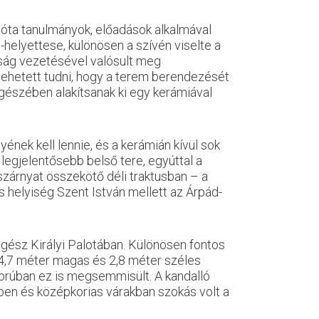
k óta tanulmányok, előadások alkalmával
helyettese, különösen a szívén viselte a
nyság vezetésével valósult meg
lehetett tudni, hogy a terem berendezését
gészében alakítsanak ki egy kerámiával
ek kell lennie, és a kerámián kívül sok
 legjelentősebb belső tere, egyúttal a
zárnyat összekötő déli traktusban – a
s helyiség Szent István mellett az Árpád-
egész Királyi Palotában. Különösen fontos
, 4,7 méter magas és 2,8 méter széles
borúban ez is megsemmisült. A kandalló
en és középkorias várakban szokás volt a