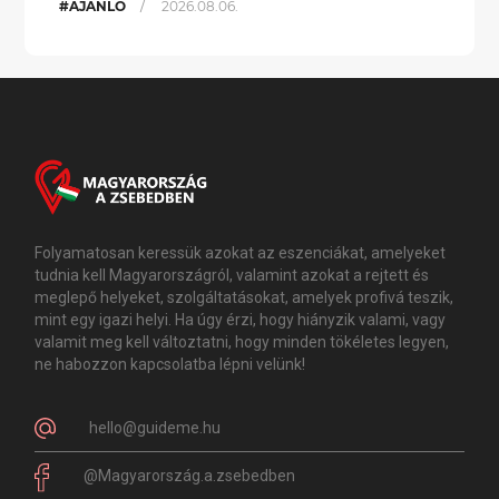
/
#AJÁNLÓ
2026.08.06.
Folyamatosan keressük azokat az eszenciákat, amelyeket
tudnia kell Magyarországról, valamint azokat a rejtett és
meglepő helyeket, szolgáltatásokat, amelyek profivá teszik,
mint egy igazi helyi. Ha úgy érzi, hogy hiányzik valami, vagy
valamit meg kell változtatni, hogy minden tökéletes legyen,
ne habozzon kapcsolatba lépni velünk!
hello@guideme.hu
@Magyarország.a.zsebedben