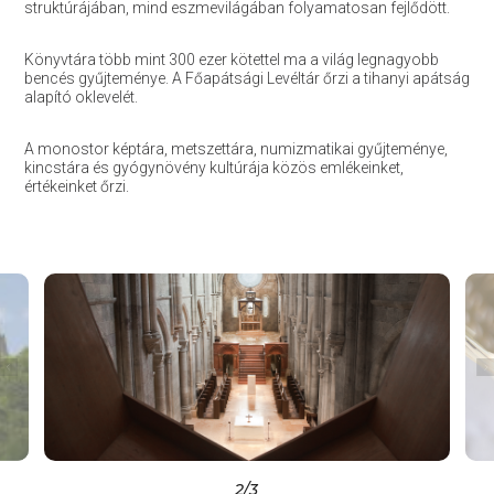
struktúrájában, mind eszmevilágában folyamatosan fejlődött.
Könyvtára több mint 300 ezer kötettel ma a világ legnagyobb
bencés gyűjteménye. A Főapátsági Levéltár őrzi a tihanyi apátság
alapító oklevelét.
A monostor képtára, metszettára, numizmatikai gyűjteménye,
kincstára és gyógynövény kultúrája közös emlékeinket,
értékeinket őrzi.
2
/3