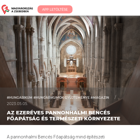
APP LETÖLTÉSE
/
#HUNGARIKUM #HUNGARIKUMOK GYŰJTEMÉNYE #MAGAZIN
2023.05.05.
AZ EZERÉVES PANNONHALMI BENCÉS
FŐAPÁTSÁG ÉS TERMÉSZETI KÖRNYEZETE
A pannonhalmi Bencés Főapátság mind építészeti