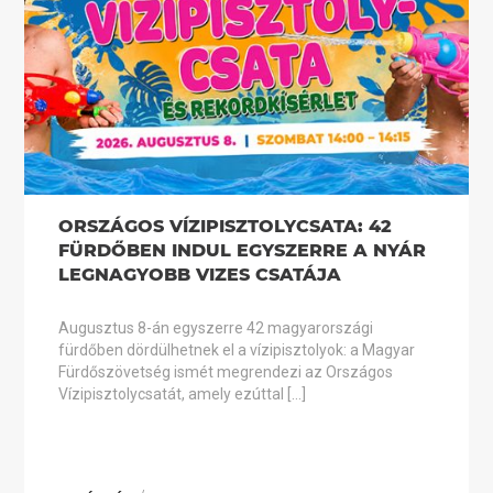
ORSZÁGOS VÍZIPISZTOLYCSATA: 42
FÜRDŐBEN INDUL EGYSZERRE A NYÁR
LEGNAGYOBB VIZES CSATÁJA
Augusztus 8-án egyszerre 42 magyarországi
fürdőben dördülhetnek el a vízipisztolyok: a Magyar
Fürdőszövetség ismét megrendezi az Országos
Vízipisztolycsatát, amely ezúttal […]