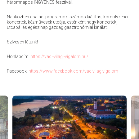
háromnapos INGYENES fesztivál.
Napközben családi programok, számos kiállítás, komolyzenei
koncertek, kézművesek utcája, esténként nagy koncertek,
utcabál és egész nap gazdag gasztronómiai kínálat.
Szívesen látunk!
Honlapcím:
https://vaci-vilagi-vigalom.hu/
Facebook:
https://www.facebook.com/vacivilagivigalom