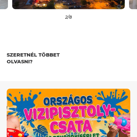
2
/8
SZERETNÉL TÖBBET
OLVASNI?