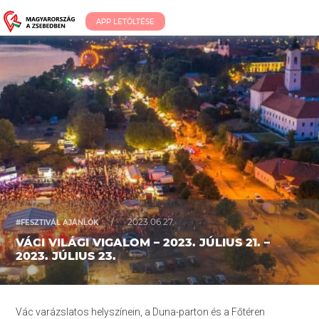
APP LETÖLTÉSE
/
2023.06.27.
#FESZTIVÁL AJÁNLÓK
VÁCI VILÁGI VIGALOM – 2023. JÚLIUS 21. –
2023. JÚLIUS 23.
Vác varázslatos helyszínein, a Duna-parton és a Főtéren