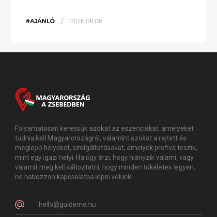
/
#AJÁNLÓ
2026.08.06.
Folyamatosan keressük azokat az eszenciákat, amelyeket
tudnia kell Magyarországról, valamint azokat a rejtett és
meglepő helyeket, szolgáltatásokat, amelyek profivá teszik,
mint egy igazi helyi. Ha úgy érzi, hogy hiányzik valami, vagy
valamit meg kell változtatni, hogy minden tökéletes legyen,
ne habozzon kapcsolatba lépni velünk!
hello@guideme.hu