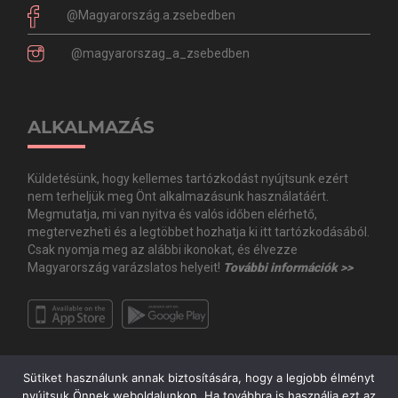
@Magyarország.a.zsebedben
@magyarorszag_a_zsebedben
ALKALMAZÁS
Küldetésünk, hogy kellemes tartózkodást nyújtsunk ezért
nem terheljük meg Önt alkalmazásunk használatáért.
Megmutatja, mi van nyitva és valós időben elérhető,
megtervezheti és a legtöbbet hozhatja ki itt tartózkodásából.
Csak nyomja meg az alábbi ikonokat, és élvezze
Magyarország varázslatos helyeit!
További információk >>
Sütiket használunk annak biztosítására, hogy a legjobb élményt
nyújtsuk Önnek weboldalunkon. Ha továbbra is használja ezt az