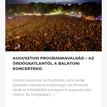
AUGUSZTUSI PROGRAMKAVALKÁD – AZ
ÖRDÖGKATLANTÓL A BALATONI
KONCERTEKIG
Színház, koncertek, borfesztiválok, városi séták,
szabadtéri előadások és különleges esti élmények
várják az érdeklődőket országszerte augusztus első
felében. Az Ördögkatlan […]