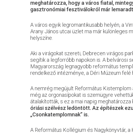
meghatározza, hogy a város fiatal, minteg
gasztronómiai fesztiválokról már lemaradt
A város egyik legromantikusabb helyén, a Vin
Arany János utcai üzlet ma már különleges 
helyszíne.
Aki a virágokat szereti, Debrecen virágos par
segítik a legforróbb napokon is. A belvárosi s
Magyarország legnagyobb református templo
rendelkező intézménye, a Déri Múzeum felé 
A nemrég megújult Református Kistemplom a t
még az orgonasípokat is szemügyre vehettük.
átalakították, s ez a mai napig meghatározza
óriási szélvész ledöntött. Az építészek ez
„Csonkatemplomnak” is.
A Református Kollégium és Nagykönyvtár, a H