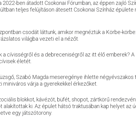
 2022-ben átadott Csokonai Fórumban, az éppen zajló Szín
ltban teljes felújításon átesett Csokonai Színház épülete me
ontban csodát láttunk, amikor megnéztük a Körbe-körbe
ázslatos világba vezeti el a nézőt.
ak a cívisségről és a debreceniségről az itt élő emberek? A
cívisek életét.
yüzsgő, Szabó Magda meseregénye ihlette négyévszakos t
i miniváros várja a gyerekekkel érkezőket.
zociális blokkot, kávézót, büfét, shopot, zártkörű rendezvén
ot alakítottak ki. Az épület hátsó traktusában kap helyet az
lletve egy játszótorony.