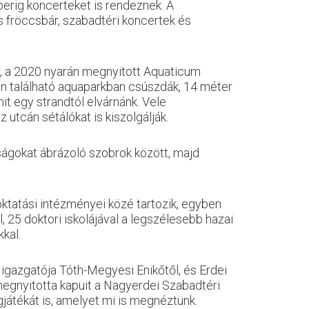
mberig koncerteket is rendeznek. A
s fröccsbár, szabadtéri koncertek és
, a 2020 nyarán megnyitott Aquaticum
en található aquaparkban csúszdák, 14 méter
it egy strandtól elvárnánk. Vele
 utcán sétálókat is kiszolgálják.
ságokat ábrázoló szobrok között, majd
tatási intézményei közé tartozik, egyben
 25 doktori iskolájával a legszélesebb hazai
kkal.
i igazgatója Tóth-Megyesi Enikőtől, és Erdei
gnyitotta kapuit a Nagyerdei Szabadtéri
játékát is, amelyet mi is megnéztünk.