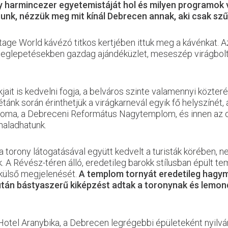
y harmincezer egyetemistáját hol és milyen programok 
unk, nézzük meg mit kínál Debrecen annak, aki csak szűk
tage World kávézó titkos kertjében ittuk meg a kávénkat. 
meglepetésekben gazdag ajándéküzlet, meseszép virágbol
kjait is kedvelni fogja, a belváros szinte valamennyi közte
étánk során érinthetjük a virágkarnevál egyik fő helyszínét,
ma, a Debreceni Református Nagytemplom, és innen az or
haladhatunk.
orony látogatásával együtt kedvelt a turisták körében, 
 A Révész-téren álló, eredetileg barokk stílusban épült 
 külső megjelenését.
A templom tornyát eredetileg hagym
után bástyaszerű kiképzést adtak a toronynak és lemondt
otel Aranybika, a Debrecen legrégebbi épületeként nyilvá