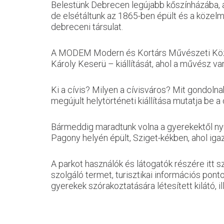
Belestünk Debrecen legújabb kőszínházába, a
de elsétáltunk az 1865-ben épült és a közelmú
debreceni társulat.
A MODEM Modern és Kortárs Művészeti Közp
Károly Keserü – kiállítását, ahol a művész var
Ki a cívis? Milyen a cívisváros? Mit gondoln
megújult helytörténeti kiállítása mutatja be a 
Bármeddig maradtunk volna a gyerekektől n
Pagony helyén épült, Sziget-kékben, ahol igaz
A parkot használók és látogatók részére itt s
szolgáló termet, turisztikai információs pont
gyerekek szórakoztatására létesített kilátó, i