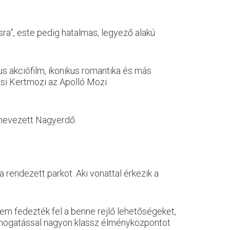
ra”, este pedig hatalmas, legyező alakú
s akciófilm, ikonikus romantika és más
osi Kertmozi az Apolló Mozi
 nevezett Nagyerdő.
 rendezett parkot. Aki vonattal érkezik a
m fedezték fel a benne rejlő lehetőségeket,
ámogatással nagyon klassz élményközpontot