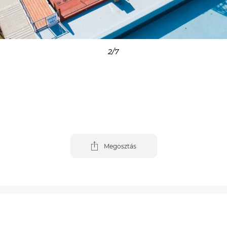
3
/7
Megosztás