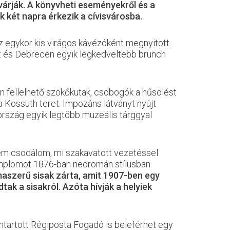
várják. A könyvheti eseményekről és a
 két napra érkezik a cívisvárosba.
Az egykor kis virágos kávézóként megnyitott
t és Debrecen egyik legkedveltebb brunch
rén fellelhető szökőkutak, csobogók a hűsölést
 a Kossuth teret. Impozáns látványt nyújt
szág egyik legtöbb muzeális tárggyal
nem csodálom, mi szakavatott vezetéssel
templomot 1876-ban neoromán stílusban
aszerű sisak zárta, amit 1907-ben egy
ak a sisakról. Azóta hívják a helyiek
ntartott Régiposta Fogadó is beleférhet egy