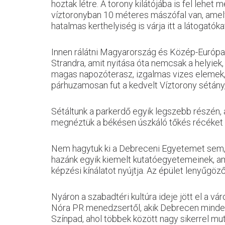
hoztak létre. A torony kilátójába is fel lehe
víztoronyban 10 méteres mászófal van, amely
hatalmas kerthelyiség is várja itt a látogatóka
Innen rálátni Magyarország és Közép-Európa
Strandra, amit nyitása óta nemcsak a helyiek
magas napozóterasz, izgalmas vizes elemek, a
párhuzamosan fut a kedvelt Víztorony sétány, 
Sétáltunk a parkerdő egyik legszebb részén,
megnéztük a békésen úszkáló tőkés récéket 
Nem hagytuk ki a Debreceni Egyetemet sem, 
hazánk egyik kiemelt kutatóegyetemeinek, ame
képzési kínálatot nyújtja. Az épület lenyűgöző
Nyáron a szabadtéri kultúra ideje jött el a v
Nóra PR menedzsertől, akik Debrecen minden
Színpad, ahol többek között nagy sikerrel mu