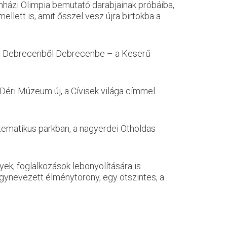
házi Olimpia bemutató darabjainak próbáiba,
llett is, amit ősszel vesz újra birtokba a
: Debrecenből Debrecenbe – a Keserű
 Déri Múzeum új, a Cívisek világa címmel
ematikus parkban, a nagyerdei Ötholdas
yek, foglalkozások lebonyolítására is
 úgynevezett élménytorony, egy ötszintes, a