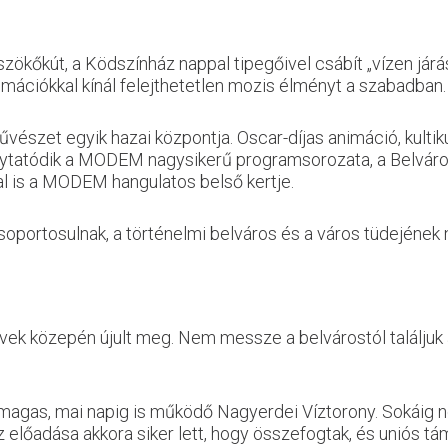
kőkút, a Ködszínház nappal tipegőivel csábít „vízen járás
nimációkkal kínál felejthetetlen mozis élményt a szabadban.
zet egyik hazai központja. Oscar-díjas animáció, kultiku
folytatódik a MODEM nagysikerű programsorozata, a Belvár
l is a MODEM hangulatos belső kertje.
soportosulnak, a történelmi belváros és a város tüdejének
vek közepén újult meg. Nem messze a belvárostól találjuk a
agas, mai napig is működő Nagyerdei Víztorony. Sokáig ne
előadása akkora siker lett, hogy összefogtak, és uniós t