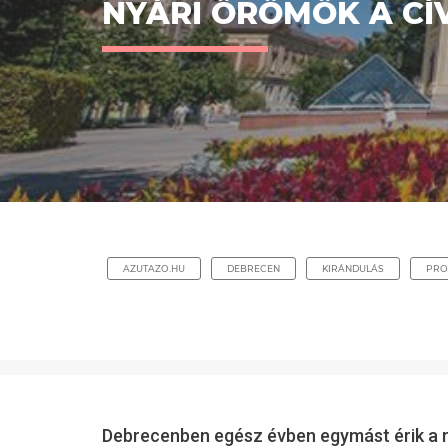
NYÁRI ÖRÖMÖK A CÍ
AZUTAZO.HU
DEBRECEN
KIRÁNDULÁS
PRO
Debrecenben egész évben egymást érik a re