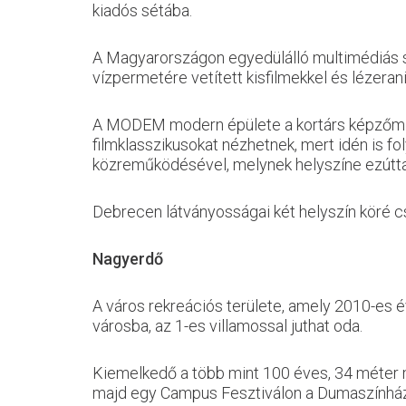
kiadós sétába.
A Magyarországon egyedülálló multimédiás szö
vízpermetére vetített kisfilmekkel és lézera
A MODEM modern épülete a kortárs képzőművés
filmklasszikusokat nézhetnek, mert idén is 
közreműködésével, melynek helyszíne ezútta
Debrecen látványosságai két helyszín köré c
Nagyerdő
A város rekreációs területe, amely 2010-es é
városba, az 1-es villamossal juthat oda.
Kiemelkedő a több mint 100 éves, 34 méter m
majd egy Campus Fesztiválon a Dumaszínház 