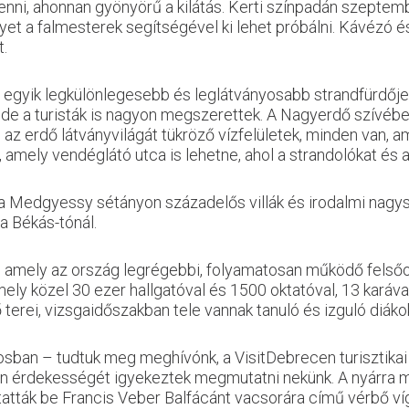
t menni, ahonnan gyönyörű a kilátás. Kerti színpadán szepte
et a falmesterek segítségével ki lehet próbálni. Kávézó é
t.
 egyik legkülönlegesebb és leglátványosabb strandfürdője
, de a turisták is nagyon megszerettek. A Nagyerdő szívéb
z erdő látványvilágát tükröző vízfelületek, minden van, am
amely vendéglátó utca is lehetne, ahol a strandolókat és az
 a Medgyessy sétányon századelős villák és irodalmi nagy
a Békás-tónál.
amely az ország legrégebbi, folyamatosan működő felsőok
ly közel 30 ezer hallgatóval és 1500 oktatóval, 13 karával,
 terei, vizsgaidőszakban tele vannak tanuló és izguló diáko
árosban – tudtuk meg meghívónk, a VisitDebrecen turisztika
 érdekességét igyekeztek megmutatni nekünk. A nyárra me
tatták be Francis Veber Balfácánt vacsorára című vérbő víg