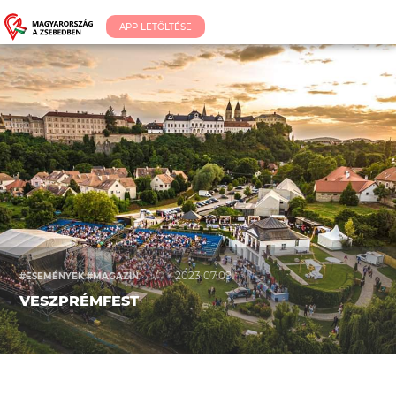
APP LETÖLTÉSE
/
2023.07.09.
#ESEMÉNYEK #MAGAZIN
VESZPRÉMFEST