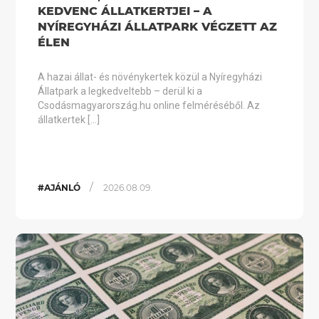
KEDVENC ÁLLATKERTJEI – A
NYÍREGYHÁZI ÁLLATPARK VÉGZETT AZ
ÉLEN
A hazai állat- és növénykertek közül a Nyíregyházi
Állatpark a legkedveltebb – derül ki a
Csodásmagyarország.hu online felméréséből. Az
állatkertek […]
/
#AJÁNLÓ
2026.08.09.