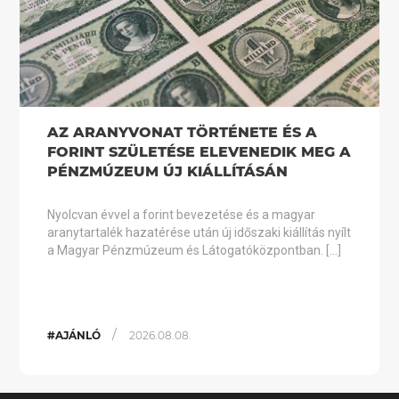
AZ ARANYVONAT TÖRTÉNETE ÉS A
FORINT SZÜLETÉSE ELEVENEDIK MEG A
PÉNZMÚZEUM ÚJ KIÁLLÍTÁSÁN
Nyolcvan évvel a forint bevezetése és a magyar
aranytartalék hazatérése után új időszaki kiállítás nyílt
a Magyar Pénzmúzeum és Látogatóközpontban. […]
/
#AJÁNLÓ
2026.08.08.