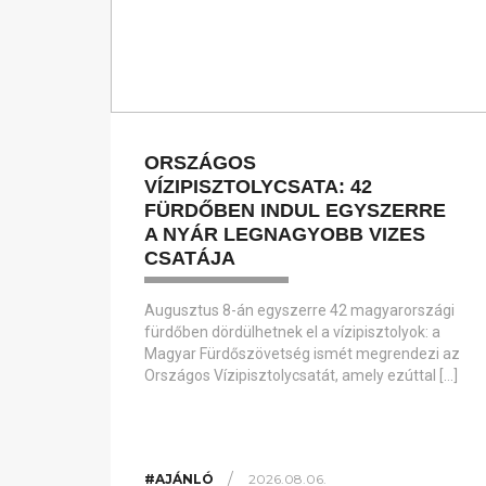
ORSZÁGOS
VÍZIPISZTOLYCSATA: 42
FÜRDŐBEN INDUL EGYSZERRE
A NYÁR LEGNAGYOBB VIZES
CSATÁJA
Augusztus 8-án egyszerre 42 magyarországi
fürdőben dördülhetnek el a vízipisztolyok: a
Magyar Fürdőszövetség ismét megrendezi az
Országos Vízipisztolycsatát, amely ezúttal […]
/
#AJÁNLÓ
2026.08.06.