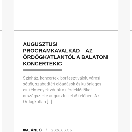
AUGUSZTUSI
PROGRAMKAVALKÁD – AZ
ÖRDÖGKATLANTÓL A BALATONI
KONCERTEKIG
Színház, koncertek, borfesztiválok, városi
séták, szabadtéri előadások és különleges
esti élmények várják az érdeklődőket
országszerte augusztus első felében. Az
Ördögkatlan […]
/
#AJÁNLÓ
2026.08.06.