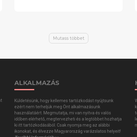
Mutass többet
ALKALMAZÁS
at
Küldetésünk, hogy kellemes tartózkodást nyújtsunk
W
ezért nem terheljük meg Önt alkalmazásunk
k
,
használatáért. Megmutatja, mi van nyitva és valós
t
,
időben elérhető, megtervezheti és a legtöbbet hozhatja
l
ki itt tartózkodásából. Csak nyomja meg az alábbi
m
ikonokat, és élvezze Magyarország varázslatos helyeit!