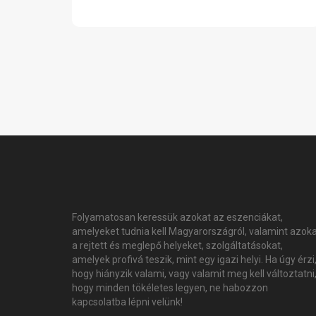
Folyamatosan keressük azokat az eszenciákat,
amelyeket tudnia kell Magyarországról, valamint azok
a rejtett és meglepő helyeket, szolgáltatásokat,
amelyek profivá teszik, mint egy igazi helyi. Ha úgy érzi
hogy hiányzik valami, vagy valamit meg kell változtatni
hogy minden tökéletes legyen, ne habozzon
kapcsolatba lépni velünk!