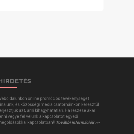
HIRDETÉS
eboldalunkon online promóciós tevékenységet
ínálunk, és közösségi média csatornáinkon keresztül
erjesztjük azt, ami kihagyhatatlan. Ha részese akar
enni vegye fel velünk a kapcsolatot egyedi
egoldásokkal kapcsolatban!!
További információk >>