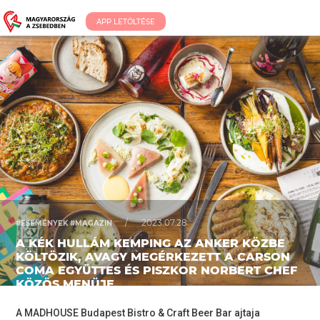
APP LETÖLTÉSE
/
2023.07.28.
#ESEMÉNYEK #MAGAZIN
A KÉK HULLÁM KEMPING AZ ANKER KÖZBE
KÖLTÖZIK, AVAGY MEGÉRKEZETT A CARSON
COMA EGYÜTTES ÉS PISZKOR NORBERT CHEF
KÖZÖS MENÜJE
A
MADHOUSE Budapest Bistro & Craft Beer Bar
ajtaja