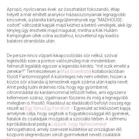
Apropó, nyolcvanas évek: az összhatást fokozandó, étlap
helyett a már említett aranykor háziasszonyainak legnagyobb
kincsének, a planéta kártyagyűjteménynek egy “MADHOUSE-
osított” változatát kapják majd kézhez a betérő vendégek, akik így
tényleg úgy érezhetik majd magukat, mintha a Kék Hullám
Kempingben ültek volna asztalhoz, közvetlenül egy kiadós
balatoni strandolás után.
De persze nincs vízparti kikapcsolódás sör nélkül, szóval
legkésőbb ezen a ponton valószínűleg már mindenkiben
felmerült legalább egyszer a legendás kérdés: “mit iszik emellé a
zenekar?” Természetesen a
Mad Scientisttel
kollaborációban
főzött Fantomrezgést! A különleges név nem véletlen, hiszen a
közös sör a banda új lemezének egyik száma után kapta nevét.
Amit pedig tudni érdemes róla, hogy egy gyömbérrel,
citromnáddal és kardamommal lefőzött helles, ami egyszerre
kellemesen száraz, izgalmasan fűszeres és még a legnagyobb
melegben is frissítő. Ráadásul az eladásából befolyt összeg egy
részét az
Egy Sima Egy Fordított –
Egyesület az Inklúzióért kapja,
amelynek célja, hogy segítsék a fogyatékossággal élő gyerekek,
fiatalok és családjaik mozgását a szociális térben. A séfmenü
kipróbálásával pedig a
Lépjünk, hogy léphesseneket
támogathatod, amely szervezet küldetése az országban élő
központi idegrendszeri sérült gyermekeket nevelő családok