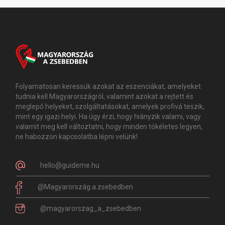
Folyamatosan keressük azokat az eszenciákat, amelyeket
tudnia kell Magyarországról, valamint azokat a rejtett és
meglepő helyeket, szolgáltatásokat, amelyek profivá teszik,
mint egy igazi helyi. Ha úgy érzi, hogy hiányzik valami, vagy
valamit meg kell változtatni, hogy minden tökéletes legyen,
ne habozzon kapcsolatba lépni velünk!
hello@guideme.hu
@Magyarország.a.zsebedben
@magyarorszag_a_zsebedben