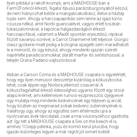
Ilyen például a rakott krumpli, ami a MADHOUSE-ban a
Farm2Forkról érkező, ‘Agata’-típusú parázsburgonyából készül,
de nem hiányozhat belőle a mangalicakolbász, illetve a háztáji
tojás sem. Ahogy a harcsapaprikás sem lenne az igazi túrós
csusza nélkül, amit Norbi guancialével, vagyis érlelt toszkán
tokaszalonnával, a tapolcai halgazdaságból érkező
harcsapofával, valamint a MadX spontán erjesztésű, répával
főzött savanyú sörével, a Carrot Charmerrel tett teljessé. Giorgio
olasz gyökerei miatt pedig a bolognai spagetti sem maradhatott
le a menüről, és úgy készül, ahogy mindenki igazán szereti:
napérlelte paradicsomokkal, darált marha- és sertéshússal, a
tetején Grana Padano-sajtszórással.
Abban a Carson Coma és a MADHOUSE csapata is egyetértett,
hogy egy ilyen menüsor desszertje kizárólag a kókuszkocka
lehet, csak éppen egy Norbira jellemző csavarral. A
kókuszfagylalttal érkező édességhez ugyanis főzött egy stout-
alapú krémet, ami kellemesen rumos-eszpresszós ízjegyeivel
úgy mutatja meg mindenki kedvencének egy teljesen új arcát,
hogy közben az megmarad sokak kedvenc süteményének is.
Valahogy úgy, ahogy az együttes sem értelmezte újra a
nyolcvanas évek táncdalait, csak a mai viszonyokhoz igazította
azt. Így tett a MADHOUSE csapata a Sex on the beach-el is,
amihez 1Csepp pálinka, yuzu és komló kerül pluszba, hogy
igazán különleges legyen a már régről jól ismert koktél.