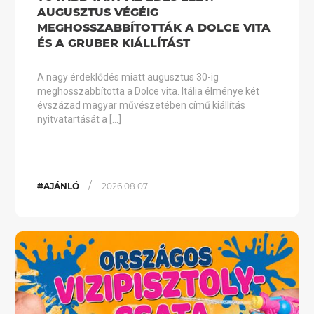
AUGUSZTUS VÉGÉIG
MEGHOSSZABBÍTOTTÁK A DOLCE VITA
ÉS A GRUBER KIÁLLÍTÁST
A nagy érdeklődés miatt augusztus 30-ig
meghosszabbította a Dolce vita. Itália élménye két
évszázad magyar művészetében című kiállítás
nyitvatartását a […]
/
#AJÁNLÓ
2026.08.07.