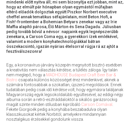
mindenki előtt nyitva áll; mi sem bizonyítja ezt jobban, mint az,
hogy az elmúlt pár hónapban olyan egymástól műfajban
eltérő előadók dolgoztak együtt Piszkor Norbert executive
cheffel annak tematikus séfajánlatain, mint Beton.Hofi, a
Fish!-frontember a Bohemian Betyars zenekar vagy az Irie
Maffia alapító párosa, Élő Márton és Sena Dagadu. Júliusban
pedig tovább bővül a névsor: napjaink egyik legnépszerűbb
zenekara, a
Carson Coma
egy, a gyerekkori ízek emlékével,
valamint a modern konyhatechnológiákkal bátran
összekacsintó, igazán nyárias ételsorral rúgja rá az ajtót a
fesztiválszezonra!
Egy, a koronavírus-járvány közepén megnyitott bisztró esetében
a kreativitás nem választás kérdése; a túlélés záloga. Így talán
nem meglepő, hogy a
MADHOUSE Budapest Craft Beer Bar &
Bistro
csapata különös közösséget érez mindenkivel, akinek a
számára fontosabbak a szokatlan, újszerű megoldások. Ennek
tudatában pedig csak idő kérdése volt, hogy egymásra találjanak
Magyarország egyik legsokoldalúbb együttesével, az eddigi négy
albuma során a retró-esztráddaloktól a sikálós garázsrockig
magát szinte minden stílusban kipróbáló
Carson Comával
.
Fekete Giorgioék pedig a konyhába beszabadulva olyan
klasszikusokat kértek Norbitól, amelyekre mindannyian
nosztalgikus érzésekkel gondolunk vissza.