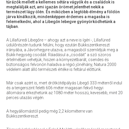
túrázók mellett a kellemes sétára vágyók és a családok is
megtalálják azt, ami igazán örömet jelenthet nekik a
természet lágy ölén. És miközben a legtöbb élmény a földön
járva kínálkozik, mindenképpen érdemes a magasba is
felemelkedni, ahol a Libegőn lebegve gyönyörködhetünk a
tájban.
A Lillafüredi Libegőre – ahogy azt a neve is ígéri -, Lillafüred
üdülőrészén tudunk felülni, hogy ezután Bükkszentkereszt
irányába, a Jávorhegyre utazva, a magasból szemléljük meg a
Bükk-hegység csodáit. Ráadásul a „csodáit” a szó szoros
értelmében vehetjük, hiszen a környezetbarát, csendes és
biztonságos felvonón haladva a régió jónéhány, Natura 2000
védelem alatt álló természeti értéke is feltárul előttünk.
Már csak azért is, mert drótkötélpályás Libegő 333 méterről indul
és a tengerszint feletti 606 méter magasan fekvő hegyi
állomásra érkezhetünk az 1080 méter hosszú, kevesebb, mint 20
perces utazás végén.
A hegyállomástól pedig még 2,2 kilométerre van
Bükkszentkereszt.