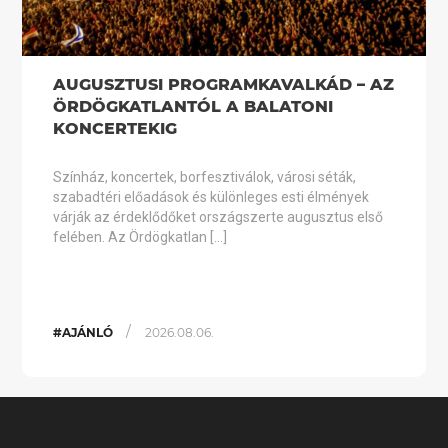
AUGUSZTUSI PROGRAMKAVALKÁD – AZ
ÖRDÖGKATLANTÓL A BALATONI
KONCERTEKIG
Színház, koncertek, borfesztiválok, városi séták,
szabadtéri előadások és különleges esti élmények
várják az érdeklődőket országszerte augusztus első
felében. Az Ördögkatlan […]
/
#AJÁNLÓ
2026.08.06.