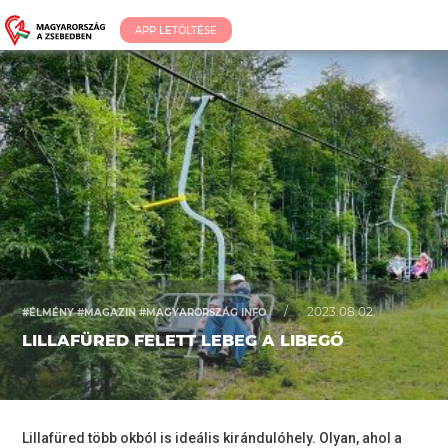
APP LETÖLTÉSE
/
2023.08.02.
#ÉLMÉNY #MAGAZIN #MAGYARORSZÁG INFO
LILLAFÜRED FELETT LEBEG A LIBEGŐ
Lillafüred több okból is ideális kirándulóhely. Olyan, ahol a