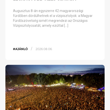
Augusztus 8-án egyszerre 42 magyarországi
fürdőben dördülhetnek el a vízipisztolyok: a Magyar
Fürdőszövetség ismét megrendezi az Országos
Vízipisztolycsatát, amely ezúttal […]
/
#AJÁNLÓ
2026.08.06.