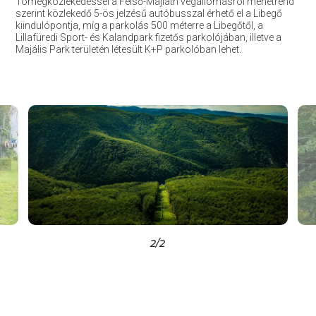
Tömegközlekedéssel a Felső-Majláth végállomásról menetrend
szerint közlekedő 5-ös jelzésű autóbusszal érhető el a Libegő
kiindulópontja, míg a parkolás 500 méterre a Libegőtől, a
Lillafüredi Sport- és Kalandpark fizetős parkolójában, illetve a
Majális Park területén létesült K+P parkolóban lehet.
2
/2