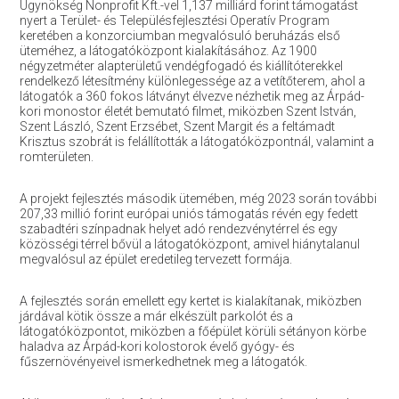
Ügynökség Nonprofit Kft.-vel 1,137 milliárd forint támogatást
nyert a Terület- és Településfejlesztési Operatív Program
keretében a konzorciumban megvalósuló beruházás első
üteméhez, a látogatóközpont kialakításához. Az 1900
négyzetméter alapterületű vendégfogadó és kiállítóterekkel
rendelkező létesítmény különlegessége az a vetítőterem, ahol a
látogatók a 360 fokos látványt élvezve nézhetik meg az Árpád-
kori monostor életét bemutató filmet, miközben Szent István,
Szent László, Szent Erzsébet, Szent Margit és a feltámadt
Krisztus szobrát is felállították a látogatóközpontnál, valamint a
romterületen.
A projekt fejlesztés második ütemében, még 2023 során további
207,33 millió forint európai uniós támogatás révén egy fedett
szabadtéri színpadnak helyet adó rendezvénytérrel és egy
közösségi térrel bővül a látogatóközpont, amivel hiánytalanul
megvalósul az épület eredetileg tervezett formája.
A fejlesztés során emellett egy kertet is kialakítanak, miközben
járdával kötik össze a már elkészült parkolót és a
látogatóközpontot, miközben a főépület körüli sétányon körbe
haladva az Árpád-kori kolostorok évelő gyógy- és
fűszernövényeivel ismerkedhetnek meg a látogatók.