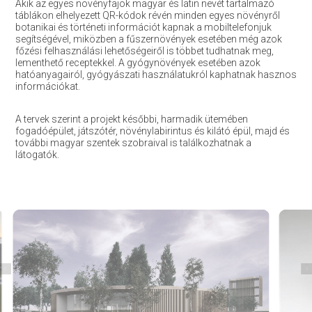
Akik az egyes növényfajok magyar és latin nevét tartalmazó
táblákon elhelyezett QR-kódok révén minden egyes növényről
botanikai és történeti információt kapnak a mobiltelefonjuk
segítségével, miközben a fűszernövények esetében még azok
főzési felhasználási lehetőségeiről is többet tudhatnak meg,
lementhető receptekkel. A gyógynövények esetében azok
hatóanyagairól, gyógyászati használatukról kaphatnak hasznos
információkat.
A tervek szerint a projekt későbbi, harmadik ütemében
fogadóépület, játszótér, növénylabirintus és kilátó épül, majd és
további magyar szentek szobraival is találkozhatnak a
látogatók.