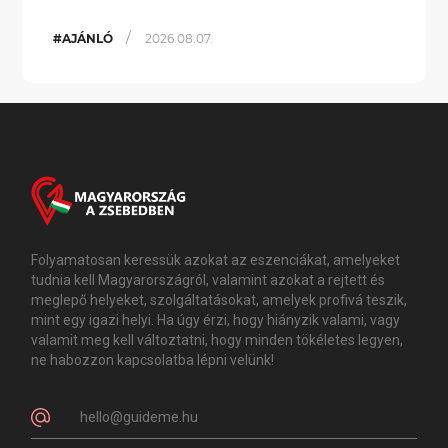
/
#AJÁNLÓ
2026.08.07.
Folyamatosan keressük azokat az eszenciákat, amelyeket
tudnia kell Magyarországról, valamint azokat a rejtett és
meglepő helyeket, szolgáltatásokat, amelyek profivá teszik,
mint egy igazi helyi. Ha úgy érzi, hogy hiányzik valami, vagy
valamit meg kell változtatni, hogy minden tökéletes legyen,
ne habozzon kapcsolatba lépni velünk!
hello@guideme.hu