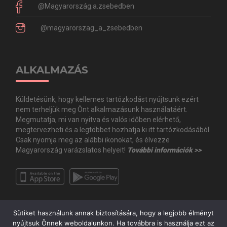
@Magyarország.a.zsebedben
@magyarorszag_a_zsebedben
ALKALMAZÁS
Küldetésünk, hogy kellemes tartózkodást nyújtsunk ezért
nem terheljük meg Önt alkalmazásunk használatáért.
Megmutatja, mi van nyitva és valós időben elérhető,
megtervezheti és a legtöbbet hozhatja ki itt tartózkodásából.
Csak nyomja meg az alábbi ikonokat, és élvezze
Magyarország varázslatos helyeit!
További információk >>
Sütiket használunk annak biztosítására, hogy a legjobb élményt
nyújtsuk Önnek weboldalunkon. Ha továbbra is használja ezt az