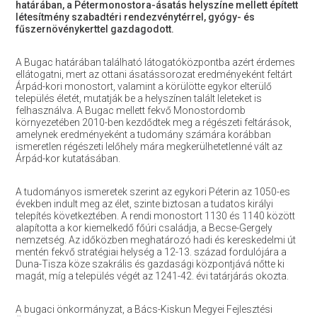
határában, a Pétermonostora-ásatás helyszíne mellett épített
létesítmény szabadtéri rendezvénytérrel, gyógy- és
fűszernövénykerttel gazdagodott.
A Bugac határában található látogatóközpontba azért érdemes
ellátogatni, mert az ottani ásatássorozat eredményeként feltárt
Árpád-kori monostort, valamint a körülötte egykor elterülő
település életét, mutatják be a helyszínen talált leleteket is
felhasználva. A Bugac mellett fekvő Monostordomb
környezetében 2010-ben kezdődtek meg a régészeti feltárások,
amelynek eredményeként a tudomány számára korábban
ismeretlen régészeti lelőhely mára megkerülhetetlenné vált az
Árpád-kor kutatásában.
A tudományos ismeretek szerint az egykori Péterin az 1050-es
években indult meg az élet, szinte biztosan a tudatos királyi
telepítés következtében. A rendi monostort 1130 és 1140 között
alapította a kor kiemelkedő főúri családja, a Becse-Gergely
nemzetség. Az időközben meghatározó hadi és kereskedelmi út
mentén fekvő stratégiai helység a 12-13. század fordulójára a
Duna-Tisza köze szakrális és gazdasági központjává nőtte ki
magát, míg a település végét az 1241-42. évi tatárjárás okozta.
A bugaci önkormányzat, a Bács-Kiskun Megyei Fejlesztési