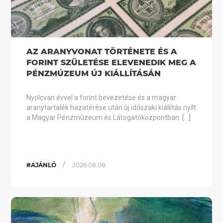
AZ ARANYVONAT TÖRTÉNETE ÉS A
FORINT SZÜLETÉSE ELEVENEDIK MEG A
PÉNZMÚZEUM ÚJ KIÁLLÍTÁSÁN
Nyolcvan évvel a forint bevezetése és a magyar
aranytartalék hazatérése után új időszaki kiállítás nyílt
a Magyar Pénzmúzeum és Látogatóközpontban. […]
/
#AJÁNLÓ
2026.08.08.