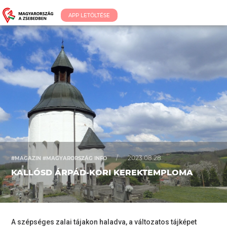
APP LETÖLTÉSE
/
2023.08.28.
#MAGAZIN #MAGYARORSZÁG INFO
KALLÓSD ÁRPÁD-KORI KEREKTEMPLOMA
A szépséges zalai tájakon haladva, a változatos tájképet