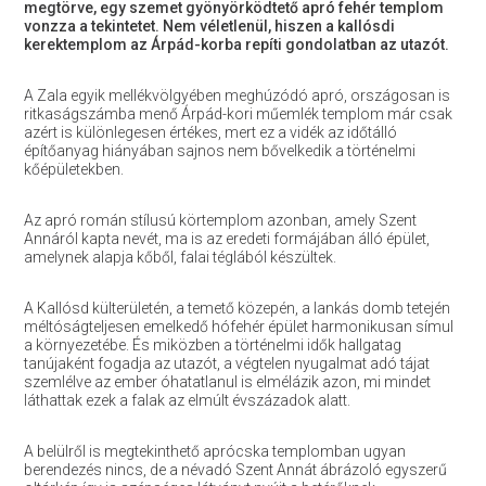
megtörve, egy szemet gyönyörködtető apró fehér templom
vonzza a tekintetet. Nem véletlenül, hiszen a kallósdi
kerektemplom az Árpád-korba repíti gondolatban az utazót.
A Zala egyik mellékvölgyében meghúzódó apró, országosan is
ritkaságszámba menő Árpád-kori műemlék templom már csak
azért is különlegesen értékes, mert ez a vidék az időtálló
építőanyag hiányában sajnos nem bővelkedik a történelmi
kőépületekben.
Az apró román stílusú körtemplom azonban, amely Szent
Annáról kapta nevét, ma is az eredeti formájában álló épület,
amelynek alapja kőből, falai téglából készültek.
A Kallósd külterületén, a temető közepén, a lankás domb tetején
méltóságteljesen emelkedő hófehér épület harmonikusan símul
a környezetébe. És miközben a történelmi idők hallgatag
tanújaként fogadja az utazót, a végtelen nyugalmat adó tájat
szemlélve az ember óhatatlanul is elmélázik azon, mi mindet
láthattak ezek a falak az elmúlt évszázadok alatt.
A belülről is megtekinthető aprócska templomban ugyan
berendezés nincs, de a névadó Szent Annát ábrázoló egyszerű