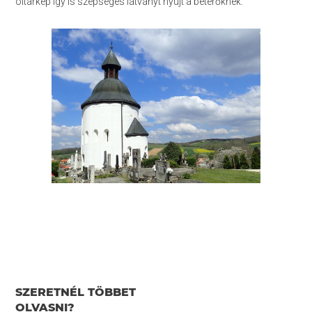
oltárkép így is szépséges látványt nyújt a betérőknek.
SZERETNÉL TÖBBET
OLVASNI?