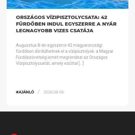
ORSZÁGOS VÍZIPISZTOLYCSATA: 42
FÜRDŐBEN INDUL EGYSZERRE A NYÁR
LEGNAGYOBB VIZES CSATÁJA
Augusztus 8-án egyszerre 42 magyarországi
fürdőben dördülhetnek el a vízipisztolyok: a Magyar
Fürdőszövetség ismét megrendezi az Országos
Vízipisztolycsatát, amely ezúttal […]
/
#AJÁNLÓ
2026.08.06.