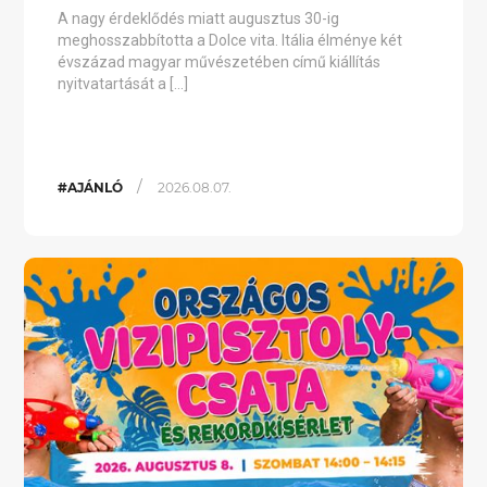
A nagy érdeklődés miatt augusztus 30-ig
meghosszabbította a Dolce vita. Itália élménye két
évszázad magyar művészetében című kiállítás
nyitvatartását a […]
/
#AJÁNLÓ
2026.08.07.