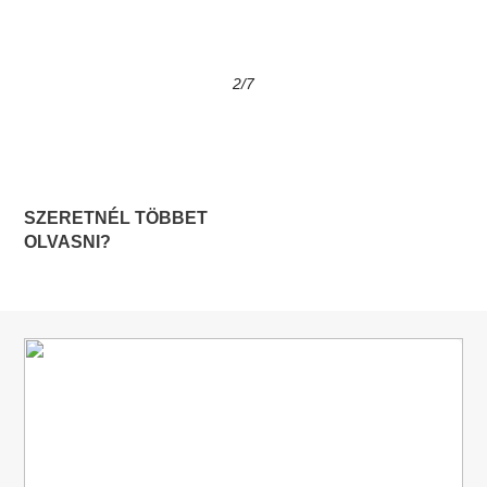
2
/7
SZERETNÉL TÖBBET
OLVASNI?