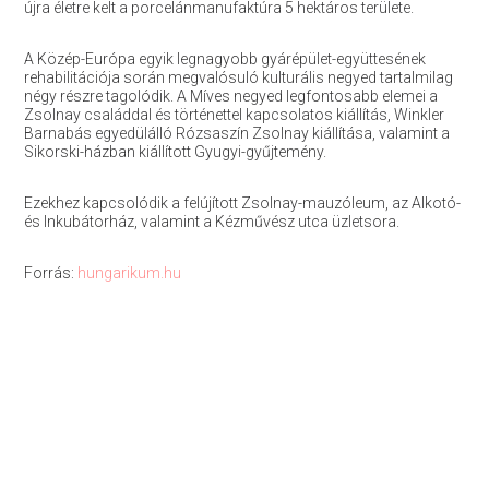
újra életre kelt a porcelánmanufaktúra 5 hektáros területe.
A Közép-Európa egyik legnagyobb gyárépület-együttesének
rehabilitációja során megvalósuló kulturális negyed tartalmilag
négy részre tagolódik. A Míves negyed legfontosabb elemei a
Zsolnay családdal és történettel kapcsolatos kiállítás, Winkler
Barnabás egyedülálló Rózsaszín Zsolnay kiállítása, valamint a
Sikorski-házban kiállított Gyugyi-gyűjtemény.
Ezekhez kapcsolódik a felújított Zsolnay-mauzóleum, az Alkotó-
és Inkubátorház, valamint a Kézművész utca üzletsora.
Forrás:
hungarikum.hu