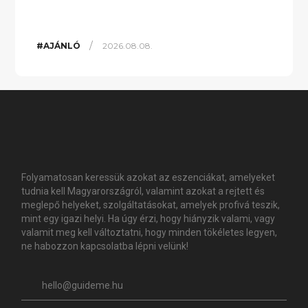
/
#AJÁNLÓ
2026.08.08.
Folyamatosan keressük azokat az eszenciákat, amelyeket
tudnia kell Magyarországról, valamint azokat a rejtett és
meglepő helyeket, szolgáltatásokat, amelyek profivá teszik,
mint egy igazi helyi. Ha úgy érzi, hogy hiányzik valami, vagy
valamit meg kell változtatni, hogy minden tökéletes legyen,
ne habozzon kapcsolatba lépni velünk!
hello@guideme.hu