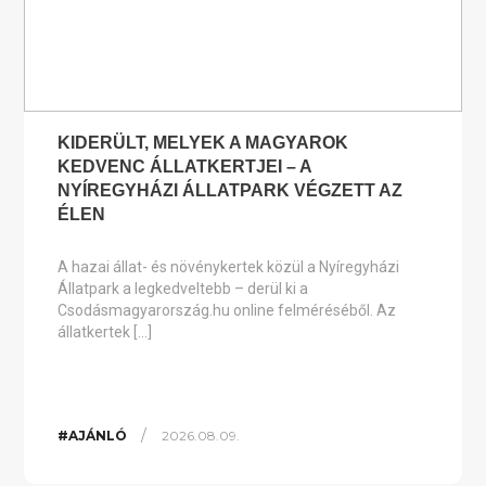
KIDERÜLT, MELYEK A MAGYAROK
KEDVENC ÁLLATKERTJEI – A
NYÍREGYHÁZI ÁLLATPARK VÉGZETT AZ
ÉLEN
A hazai állat- és növénykertek közül a Nyíregyházi
Állatpark a legkedveltebb – derül ki a
Csodásmagyarország.hu online felméréséből. Az
állatkertek […]
/
#AJÁNLÓ
2026.08.09.