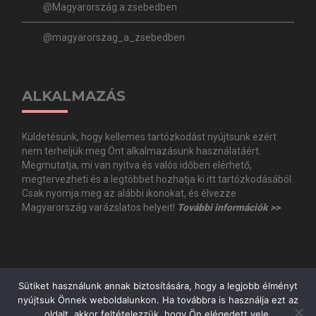
@Magyarország.a.zsebedben
@magyarorszag_a_zsebedben
ALKALMAZÁS
Küldetésünk, hogy kellemes tartózkodást nyújtsunk ezért
nem terheljük meg Önt alkalmazásunk használatáért.
Megmutatja, mi van nyitva és valós időben elérhető,
megtervezheti és a legtöbbet hozhatja ki itt tartózkodásából.
Csak nyomja meg az alábbi ikonokat, és élvezze
Magyarország varázslatos helyeit!
További információk >>
Sütiket használunk annak biztosítására, hogy a legjobb élményt
nyújtsuk Önnek weboldalunkon. Ha továbbra is használja ezt az
oldalt, akkor feltételezzük, hogy Ön elégedett vele.