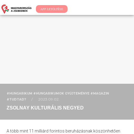
APP LETÖLTÉSE
#HUNGARIKUM #HUNGARIKUMOK GYŰJTEMÉNYE #MAGAZIN
/
2023.09.02.
#TUDTAD?
ZSOLNAY KULTURÁLIS NEGYED
A több mint 11 milliárd forintos beruházásnak köszönhetően