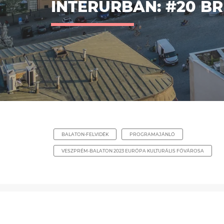
INTERURBÁN: #20 BR
BALATON-FELVIDÉK
PROGRAMAJÁNLÓ
VESZPRÉM-BALATON 2023 EURÓPA KULTURÁLIS FŐVÁROSA