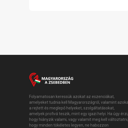
Folyamatosan keressük azokat az eszenciákat,
amelyeket tudnia kell Magyarországról, valamint azok
a rejtett és meglepő helyeket, szolgáltatásokat,
amelyek profivá teszik, mint egy igazi helyi. Ha úgy érzi
hogy hiányzik valami, vagy valamit meg kell változtatni
hogy minden tökéletes legyen, ne habozzon