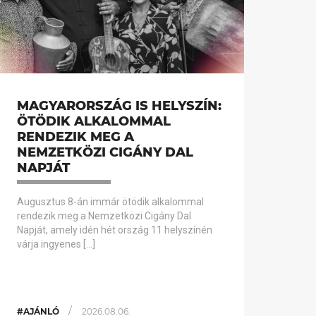
MAGYARORSZÁG IS HELYSZÍN:
ÖTÖDIK ALKALOMMAL
RENDEZIK MEG A
NEMZETKÖZI CIGÁNY DAL
NAPJÁT
Augusztus 8-án immár ötödik alkalommal
rendezik meg a Nemzetközi Cigány Dal
Napját, amely idén hét ország 11 helyszínén
várja ingyenes […]
/
#AJÁNLÓ
2026.08.06.