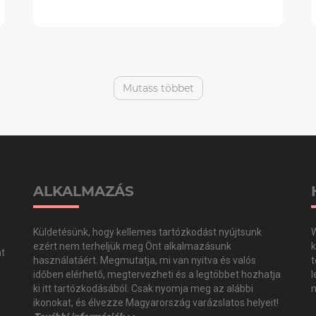
Mutass többet
ALKALMAZÁS
Küldetésünk, hogy kellemes tartózkodást nyújtsunk
W
ezért nem terheljük meg Önt alkalmazásunk
k
at
használatáért. Megmutatja, mi van nyitva és valós
t
időben elérhető, megtervezheti és a legtöbbet hozhatja
l
,
ki itt tartózkodásából. Csak nyomja meg az alábbi
m
,
ikonokat, és élvezze Magyarország varázslatos helyeit!