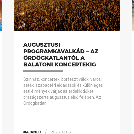
AUGUSZTUSI
PROGRAMKAVALKÁD – AZ
ÖRDÖGKATLANTÓL A
BALATONI KONCERTEKIG
Színház, koncertek, borfesztiválok, városi
séták, szabadtéri előadások és különleges
esti élmények várják az érdeklődőket
országszerte augusztus első felében. Az
Ördögkatlan […]
/
#AJÁNLÓ
2026.08.06.