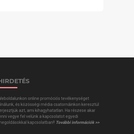
HIRDETÉS
eboldalunkon online promóciós tevékenységet
ínálunk, és közösségi média csatornáinkon keresztül
erjesztjük azt, ami kihagyhatatlan. Ha részese akar
enni vegye fel velünk a kapcsolatot egyedi
egoldásokkal kapcsolatban!!
További információk >>