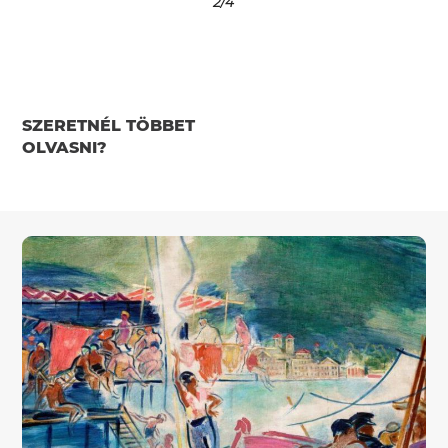
2
/4
SZERETNÉL TÖBBET
OLVASNI?