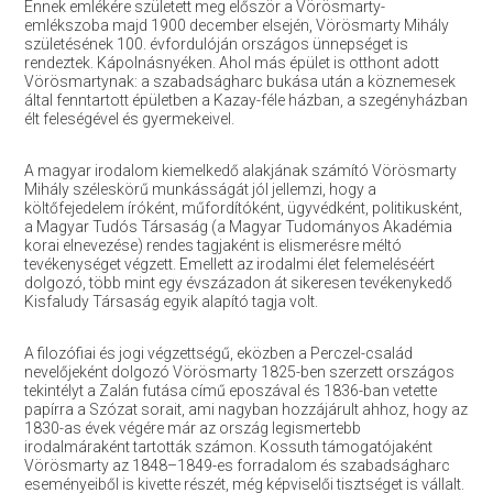
Ennek emlékére született meg először a Vörösmarty-
emlékszoba majd 1900 december elsején, Vörösmarty Mihály
születésének 100. évfordulóján országos ünnepséget is
rendeztek. Kápolnásnyéken. Ahol más épület is otthont adott
Vörösmartynak: a szabadságharc bukása után a köznemesek
által fenntartott épületben a Kazay-féle házban, a szegényházban
élt feleségével és gyermekeivel.
A magyar irodalom kiemelkedő alakjának számító Vörösmarty
Mihály széleskörű munkásságát jól jellemzi, hogy a
költőfejedelem íróként, műfordítóként, ügyvédként, politikusként,
a Magyar Tudós Társaság (a Magyar Tudományos Akadémia
korai elnevezése) rendes tagjaként is elismerésre méltó
tevékenységet végzett. Emellett az irodalmi élet felemeléséért
dolgozó, több mint egy évszázadon át sikeresen tevékenykedő
Kisfaludy Társaság egyik alapító tagja volt.
A filozófiai és jogi végzettségű, eközben a Perczel-család
nevelőjeként dolgozó Vörösmarty 1825-ben szerzett országos
tekintélyt a Zalán futása című eposzával és 1836-ban vetette
papírra a Szózat sorait, ami nagyban hozzájárult ahhoz, hogy az
1830-as évek végére már az ország legismertebb
irodalmáraként tartották számon. Kossuth támogatójaként
Vörösmarty az 1848–1849-es forradalom és szabadságharc
eseményeiből is kivette részét, még képviselői tisztséget is vállalt.