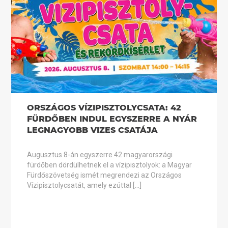
ORSZÁGOS VÍZIPISZTOLYCSATA: 42
FÜRDŐBEN INDUL EGYSZERRE A NYÁR
LEGNAGYOBB VIZES CSATÁJA
Augusztus 8-án egyszerre 42 magyarországi
fürdőben dördülhetnek el a vízipisztolyok: a Magyar
Fürdőszövetség ismét megrendezi az Országos
Vízipisztolycsatát, amely ezúttal […]