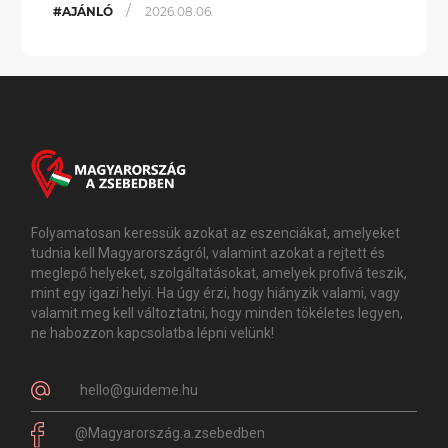
/
#AJÁNLÓ
2026.08.06.
Folyamatosan keressük azokat az eszenciákat, amelyeket
tudnia kell Magyarországról, valamint azokat a rejtett és
meglepő helyeket, szolgáltatásokat, amelyek profivá teszik,
mint egy igazi helyi. Ha úgy érzi, hogy hiányzik valami, vagy
valamit meg kell változtatni, hogy minden tökéletes legyen,
ne habozzon kapcsolatba lépni velünk!
hello@guideme.hu
@Magyarország.a.zsebedben