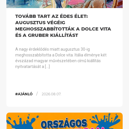
TOVÁBB TART AZ ÉDES ÉLET:
AUGUSZTUS VÉGÉIG
MEGHOSSZABBÍTOTTÁK A DOLCE VITA
ÉS A GRUBER KIÁLLÍTÁST
A nagy érdeklődés miatt augusztus 30-ig
meghosszabbította a Dolce vita. Itália élménye két
évszázad magyar művészetében című kiállítás
nyitvatartását a […]
/
#AJÁNLÓ
2026.08.07.