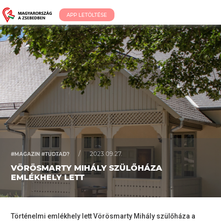
APP LETÖLTÉSE
/
2023.09.27.
#MAGAZIN #TUDTAD?
VÖRÖSMARTY MIHÁLY SZÜLŐHÁZA
EMLÉKHELY LETT
Történelmi emlékhely lett Vörösmarty Mihály szülőháza a