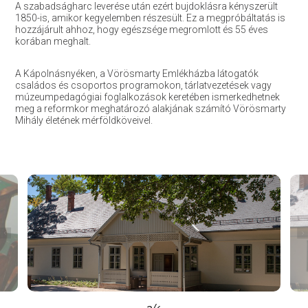
A szabadságharc leverése után ezért bujdoklásra kényszerült
1850-is, amikor kegyelemben részesült. Ez a megpróbáltatás is
hozzájárult ahhoz, hogy egészsége megromlott és 55 éves
korában meghalt.
A Kápolnásnyéken, a Vörösmarty Emlékházba látogatók
családos és csoportos programokon, tárlatvezetések vagy
múzeumpedagógiai foglalkozások keretében ismerkedhetnek
meg a reformkor meghatározó alakjának számító Vörösmarty
Mihály életének mérföldköveivel.