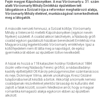
Fejér megyei Kápolnásnyéken. A mai Vörösmarty u. 31. szám
alatti Vörösmarty Mihály Emlékház épületében tett
látogatáson a Szózat írója a reformkor meghatározó alakja,
Vörösmarty Mihály életével, munkásságával ismerkedhetnek
meg a látogatók.
A második nemzeti himnusz, a Szózat költője, Vörösmarty
Mihály a Velencei-tó melletti Kápolnásnyéken (egykori nevén
Nyéken) született. A család akkori lakóhelyén, a Nádasdy grófi
család egykori gazdatiszti házában berendezett Emlékház ma
Magyarország legjelentősebb Vörösmarty emlékhelye. Igaz a
költőfejedelem nem itt látta meg a napvilágot, de egész
gyermekkorát ebben az épületben töltve nevelkedett.
A házat és hozzá a 118 kataszteri holdnyi földbirtokot 1884
őszén vette meg Nádasdy Ferenc gróftól, a nádasdladányi
kastély építtetőjétől Ott Károly pénzügyminiszteri számtanácsos
és neje, Dickmayer Vilma, akinek unokahúga, Kresz Gézáné
tulajdonába került később a birtok. Akkortájt a környék nemesi
családjainak részvételével jelentős társasági és kulturális élet
zajlott a falak között, sosem feledkezve arról, hogy a magyar
romantika kimagasló alakja egykoron ebben az épületben
alkotott.