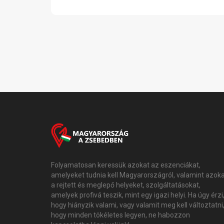
Folyamatosan keressük azokat az eszenciákat,
amelyeket tudnia kell Magyarországról, valamint azok
a rejtett és meglepő helyeket, szolgáltatásokat,
amelyek profivá teszik, mint egy igazi helyi. Ha úgy érzi
hogy hiányzik valami, vagy valamit meg kell változtatni
hogy minden tökéletes legyen, ne habozzon