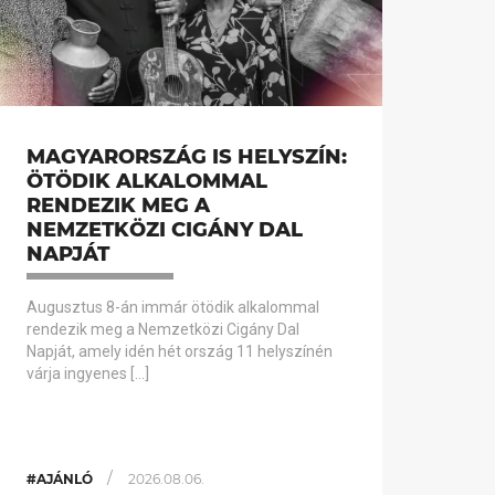
MAGYARORSZÁG IS HELYSZÍN:
ÖTÖDIK ALKALOMMAL
RENDEZIK MEG A
NEMZETKÖZI CIGÁNY DAL
NAPJÁT
Augusztus 8-án immár ötödik alkalommal
rendezik meg a Nemzetközi Cigány Dal
Napját, amely idén hét ország 11 helyszínén
várja ingyenes […]
/
#AJÁNLÓ
2026.08.06.