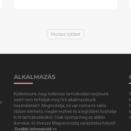
Mutass többet
ALKALMAZÁS
Küldetésünk, hogy kellemes tartózkodást nyújtsunk
W
ezért nem terheljük meg Önt alkalmazásunk
k
at
használatáért. Megmutatja, mi van nyitva és valós
t
időben elérhető, megtervezheti és a legtöbbet hozhatja
l
,
ki itt tartózkodásából. Csak nyomja meg az alábbi
m
,
ikonokat, és élvezze Magyarország varázslatos helyeit!
További információk >>