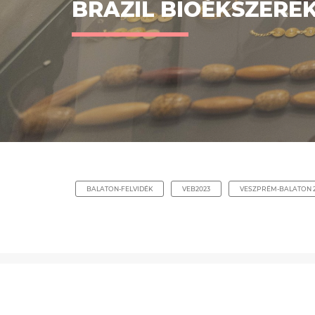
BRAZIL BIOÉKSZEREK
BALATON-FELVIDÉK
VEB2023
VESZPRÉM-BALATON 2