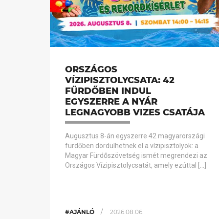
ORSZÁGOS
VÍZIPISZTOLYCSATA: 42
FÜRDŐBEN INDUL
EGYSZERRE A NYÁR
LEGNAGYOBB VIZES CSATÁJA
Augusztus 8-án egyszerre 42 magyarországi
fürdőben dördülhetnek el a vízipisztolyok: a
Magyar Fürdőszövetség ismét megrendezi az
Országos Vízipisztolycsatát, amely ezúttal […]
/
#AJÁNLÓ
2026.08.06.