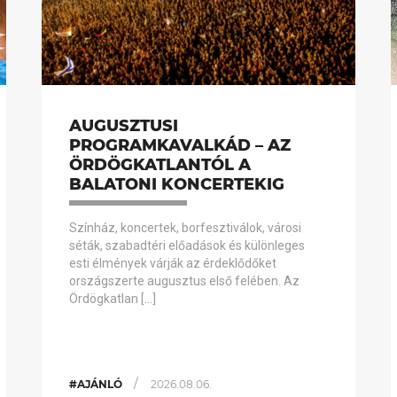
AUGUSZTUSI
PROGRAMKAVALKÁD – AZ
ÖRDÖGKATLANTÓL A
BALATONI KONCERTEKIG
Színház, koncertek, borfesztiválok, városi
séták, szabadtéri előadások és különleges
esti élmények várják az érdeklődőket
országszerte augusztus első felében. Az
Ördögkatlan […]
/
#AJÁNLÓ
2026.08.06.