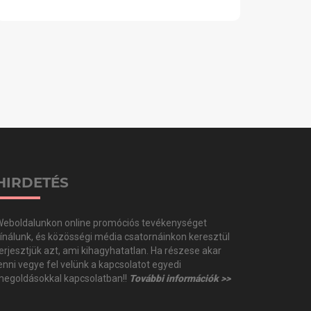
HIRDETÉS
eboldalunkon online promóciós tevékenységet
ínálunk, és közösségi média csatornáinkon keresztül
erjesztjük azt, ami kihagyhatatlan. Ha részese akar
enni vegye fel velünk a kapcsolatot egyedi
egoldásokkal kapcsolatban!!
További információk >>