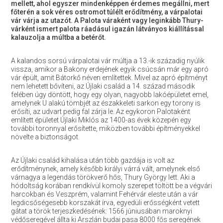
mellett, ahol egyszer mindenképpen érdemes megállni, mert
főterén a sok véres ostromot túlélt erődítmény, a várpalotai
vár várja az utazót. A Palota váraként vagy leginkább Thury-
várként ismert palota ráadásul igazán látványos kiállítással
kalauzolja a múltba a betérőt.
A kalandos sorsú várpalotai vár múltja a 13.-ik századig nyúlik
vissza, amikor a Bakony erdejének egyik csúcsán már egy apró
vár épült, amit Bátorkő néven említettek. Mivel az apró építményt
nem lehetett bővíteni, az Újlaki család a 14. század második
felében úgy döntött, hogy egy olyan, nagyobb lakóépületet emel,
amelynek U alakú tömbjét az északkeleti sarkon egy torony is
erősíti, az udvart pedig fal zárja le. Az egykoron Palotaként
említett épületet Újlaki Miklós az 1400-as évek közepén egy
további toronnyal erősítette, miközben további építményekkel
növelte a biztonságot.
Az Újlaki család kihalása után több gazdája is volt az
erődítménynek, amely később királyi várrá vált, amelynek első
várnagya a legendás törökverő hős, Thury György lett. Aki a
hódoltság korában rendkívül komoly szerepet töltött be a végvári
harcokban és Veszprém, valamint Fehérvár eleste után a vár
legdicsőségesebb korszakát írva, egyedüli erősségként vetett
gátat a török terjeszkedésének: 1566 júniusában maroknyi
védőseregével állta ki Arszlán budai pasa 8000 fős seregének