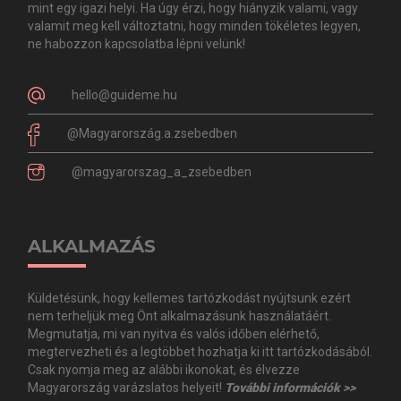
mint egy igazi helyi. Ha úgy érzi, hogy hiányzik valami, vagy
valamit meg kell változtatni, hogy minden tökéletes legyen,
ne habozzon kapcsolatba lépni velünk!
hello@guideme.hu
@Magyarország.a.zsebedben
@magyarorszag_a_zsebedben
ALKALMAZÁS
Küldetésünk, hogy kellemes tartózkodást nyújtsunk ezért
nem terheljük meg Önt alkalmazásunk használatáért.
Megmutatja, mi van nyitva és valós időben elérhető,
megtervezheti és a legtöbbet hozhatja ki itt tartózkodásából.
Csak nyomja meg az alábbi ikonokat, és élvezze
Magyarország varázslatos helyeit!
További információk >>