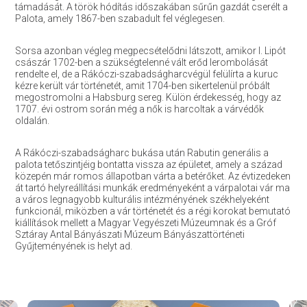
támadását. A török hódítás időszakában sűrűn gazdát cserélt a
Palota, amely 1867-ben szabadult fel véglegesen.
Sorsa azonban végleg megpecsételődni látszott, amikor I. Lipót
császár 1702-ben a szükségtelenné vált erőd lerombolását
rendelte el, de a Rákóczi-szabadságharcvégül felülírta a kuruc
kézre került vár történetét, amit 1704-ben sikertelenül próbált
megostromolni a Habsburg sereg. Külön érdekesség, hogy az
1707. évi ostrom során még a nők is harcoltak a várvédők
oldalán.
A Rákóczi-szabadságharc bukása után Rabutin generális a
palota tetőszintjéig bontatta vissza az épületet, amely a század
közepén már romos állapotban várta a betérőket. Az évtizedeken
át tartó helyreállítási munkák eredményeként a várpalotai vár ma
a város legnagyobb kulturális intézményének székhelyeként
funkcionál, miközben a vár történetét és a régi korokat bemutató
kiállítások mellett a Magyar Vegyészeti Múzeumnak és a Gróf
Sztáray Antal Bányászati Múzeum Bányászattörténeti
Gyűjteményének is helyt ad.