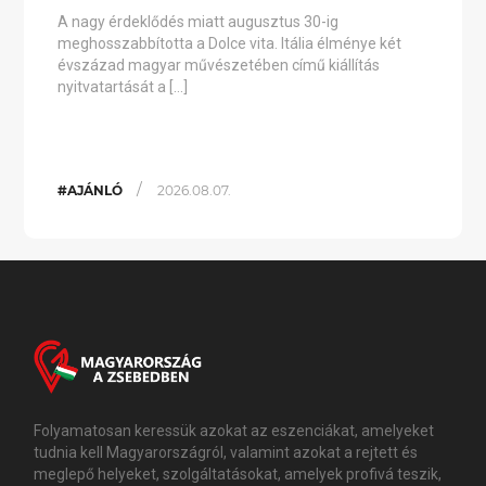
A nagy érdeklődés miatt augusztus 30-ig
meghosszabbította a Dolce vita. Itália élménye két
évszázad magyar művészetében című kiállítás
nyitvatartását a […]
/
#AJÁNLÓ
2026.08.07.
Folyamatosan keressük azokat az eszenciákat, amelyeket
tudnia kell Magyarországról, valamint azokat a rejtett és
meglepő helyeket, szolgáltatásokat, amelyek profivá teszik,