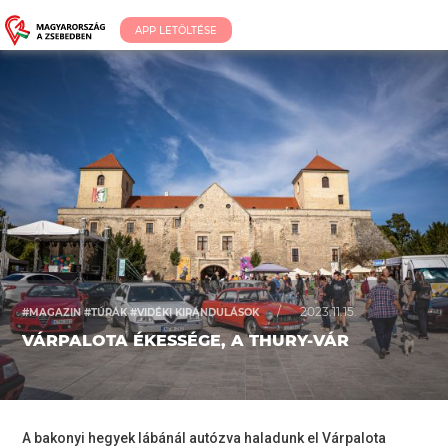
APP LETÖLTÉSE
/
2023.11.15.
#MAGAZIN #TÚRÁK #VIDÉKI KIRÁNDULÁSOK
VÁRPALOTA ÉKESSÉGE, A THURY-VÁR
A bakonyi hegyek lábánál autózva haladunk el Várpalota