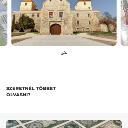
2
/4
SZERETNÉL TÖBBET
OLVASNI?