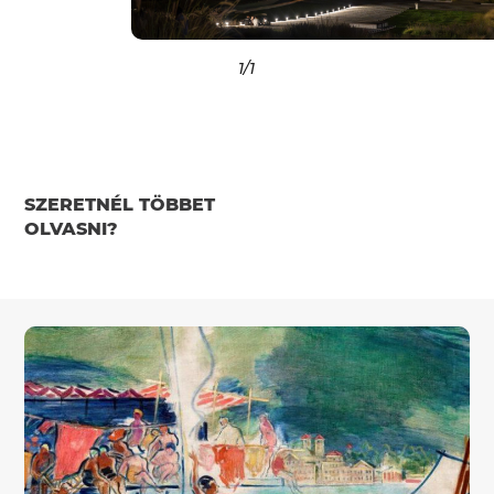
1
/1
SZERETNÉL TÖBBET
OLVASNI?