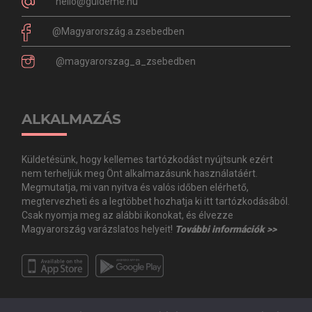
hello@guideme.hu
@Magyarország.a.zsebedben
@magyarorszag_a_zsebedben
ALKALMAZÁS
Küldetésünk, hogy kellemes tartózkodást nyújtsunk ezért
nem terheljük meg Önt alkalmazásunk használatáért.
Megmutatja, mi van nyitva és valós időben elérhető,
megtervezheti és a legtöbbet hozhatja ki itt tartózkodásából.
Csak nyomja meg az alábbi ikonokat, és élvezze
Magyarország varázslatos helyeit!
További információk >>