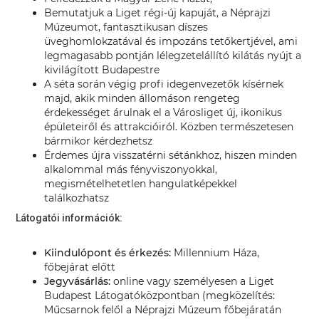
Bemutatjuk a Liget régi-új kapuját, a Néprajzi
Múzeumot, fantasztikusan díszes
üveghomlokzatával és impozáns tetőkertjével, ami
legmagasabb pontján lélegzetelállító kilátás nyújt a
kivilágított Budapestre
A séta során végig profi idegenvezetők kísérnek
majd, akik minden állomáson rengeteg
érdekességet árulnak el a Városliget új, ikonikus
épületeiről és attrakcióiról. Közben természetesen
bármikor kérdezhetsz
Érdemes újra visszatérni sétánkhoz, hiszen minden
alkalommal más fényviszonyokkal,
megismételhetetlen hangulatképekkel
találkozhatsz
Látogatói információk:
Kiindulópont és érkezés:
Millennium Háza,
főbejárat előtt
Jegyvásárlás:
online vagy személyesen a Liget
Budapest Látogatóközpontban (megközelítés:
Műcsarnok felől a Néprajzi Múzeum főbejáratán