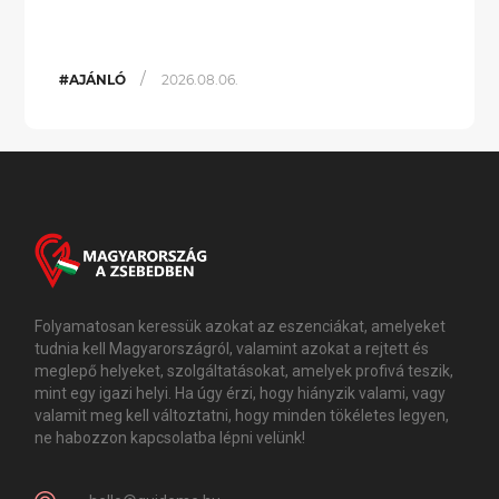
/
#AJÁNLÓ
2026.08.06.
Folyamatosan keressük azokat az eszenciákat, amelyeket
tudnia kell Magyarországról, valamint azokat a rejtett és
meglepő helyeket, szolgáltatásokat, amelyek profivá teszik,
mint egy igazi helyi. Ha úgy érzi, hogy hiányzik valami, vagy
valamit meg kell változtatni, hogy minden tökéletes legyen,
ne habozzon kapcsolatba lépni velünk!