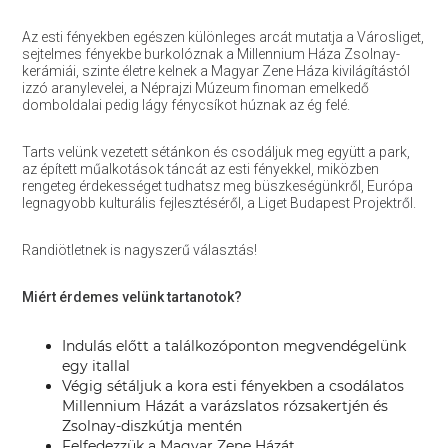
Az esti fényekben egészen különleges arcát mutatja a Városliget,
sejtelmes fényekbe burkolóznak a Millennium Háza Zsolnay-
kerámiái, szinte életre kelnek a Magyar Zene Háza kivilágítástól
izzó aranylevelei, a Néprajzi Múzeum finoman emelkedő
domboldalai pedig lágy fénycsíkot húznak az ég felé.
Tarts velünk vezetett sétánkon és csodáljuk meg együtt a park,
az épített műalkotások táncát az esti fényekkel, miközben
rengeteg érdekességet tudhatsz meg büszkeségünkről, Európa
legnagyobb kulturális fejlesztéséről, a Liget Budapest Projektről.
Randiötletnek is nagyszerű választás!
Miért érdemes velünk tartanotok?
Indulás előtt a találkozóponton megvendégelünk
egy itallal
Végig sétáljuk a kora esti fényekben a csodálatos
Millennium Házát a varázslatos rózsakertjén és
Zsolnay-diszkútja mentén
Felfedezzük a Magyar Zene Házát,