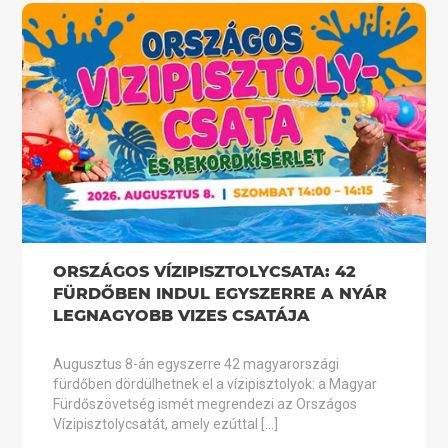
ORSZÁGOS VÍZIPISZTOLYCSATA: 42
FÜRDŐBEN INDUL EGYSZERRE A NYÁR
LEGNAGYOBB VIZES CSATÁJA
Augusztus 8-án egyszerre 42 magyarországi
fürdőben dördülhetnek el a vízipisztolyok: a Magyar
Fürdőszövetség ismét megrendezi az Országos
Vízipisztolycsatát, amely ezúttal […]