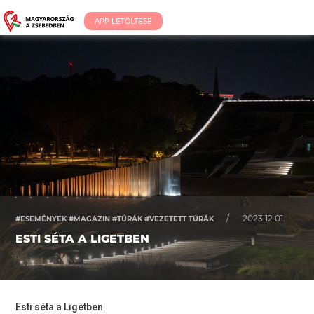
APP LETÖLTÉSE
/
2023.12.01.
#ESEMÉNYEK #MAGAZIN #TÚRÁK #VEZETETT TÚRÁK
ESTI SÉTA A LIGETBEN
Esti séta a Ligetben