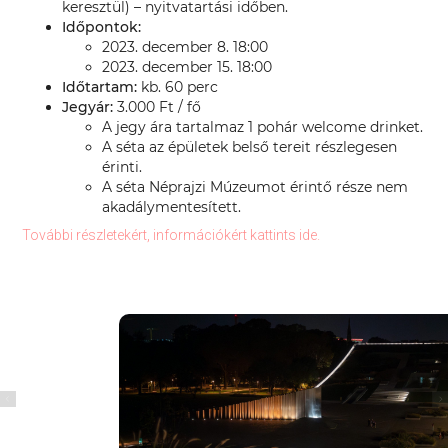
keresztül) – nyitvatartási időben.
Időpontok:
2023. december 8. 18:00
2023. december 15. 18:00
Időtartam:
kb. 60 perc
Jegyár:
3.000 Ft / fő
A jegy ára tartalmaz 1 pohár welcome drinket.
A séta az épületek belső tereit részlegesen
érinti.
A séta Néprajzi Múzeumot érintő része nem
akadálymentesített.
További részletekért, információkért kattints ide.