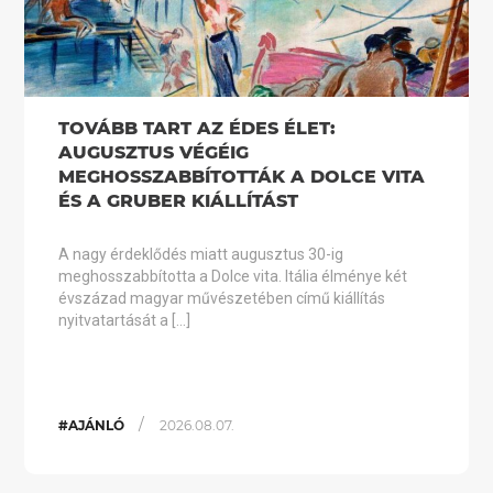
TOVÁBB TART AZ ÉDES ÉLET:
AUGUSZTUS VÉGÉIG
MEGHOSSZABBÍTOTTÁK A DOLCE VITA
ÉS A GRUBER KIÁLLÍTÁST
A nagy érdeklődés miatt augusztus 30-ig
meghosszabbította a Dolce vita. Itália élménye két
évszázad magyar művészetében című kiállítás
nyitvatartását a […]
/
#AJÁNLÓ
2026.08.07.