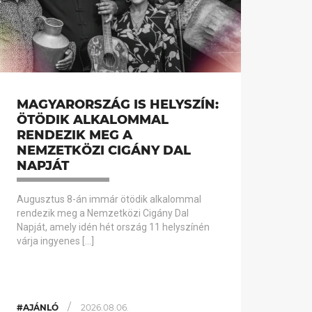
MAGYARORSZÁG IS HELYSZÍN:
ÖTÖDIK ALKALOMMAL
RENDEZIK MEG A
NEMZETKÖZI CIGÁNY DAL
NAPJÁT
Augusztus 8-án immár ötödik alkalommal
rendezik meg a Nemzetközi Cigány Dal
Napját, amely idén hét ország 11 helyszínén
várja ingyenes […]
/
#AJÁNLÓ
2026.08.06.