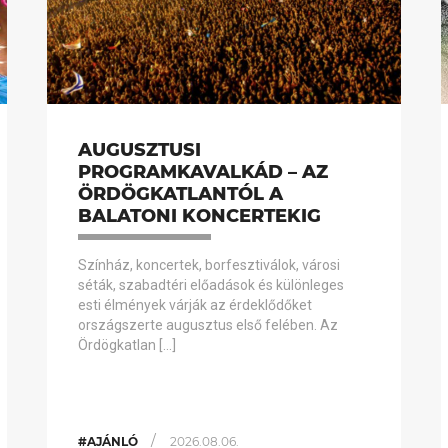
AUGUSZTUSI
PROGRAMKAVALKÁD – AZ
ÖRDÖGKATLANTÓL A
BALATONI KONCERTEKIG
Színház, koncertek, borfesztiválok, városi
séták, szabadtéri előadások és különleges
esti élmények várják az érdeklődőket
országszerte augusztus első felében. Az
Ördögkatlan […]
/
#AJÁNLÓ
2026.08.06.