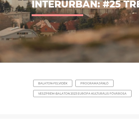
INTERURBÁN: #25 TRE
BALATON-FELVIDÉK
PROGRAMAJÁNLÓ
VESZPRÉM-BALATON 2023 EURÓPA KULTURÁLIS FŐVÁROSA