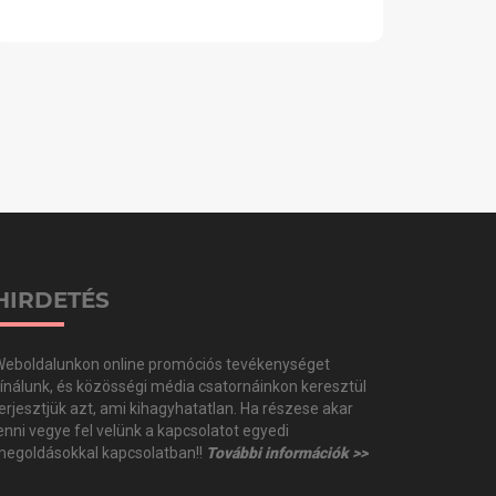
HIRDETÉS
eboldalunkon online promóciós tevékenységet
ínálunk, és közösségi média csatornáinkon keresztül
erjesztjük azt, ami kihagyhatatlan. Ha részese akar
enni vegye fel velünk a kapcsolatot egyedi
egoldásokkal kapcsolatban!!
További információk >>