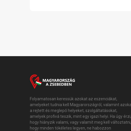
Folyamatosan keressük azokat az eszenciákat,
amelyeket tudnia kell Magyarországról, valamint azok
a rejtett és meglepő helyeket, szolgáltatásokat,
amelyek profivá teszik, mint egy igazi helyi. Ha úgy érzi
hogy hiányzik valami, vagy valamit meg kell változtatni
hogy minden tökéletes legyen, ne habozzon