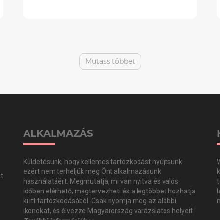
Mutass többet
ALKALMAZÁS
Küldetésünk, hogy kellemes tartózkodást nyújtsunk
W
ezért nem terheljük meg Önt alkalmazásunk
k
at
használatáért. Megmutatja, mi van nyitva és valós
t
időben elérhető, megtervezheti és a legtöbbet hozhatja
l
,
ki itt tartózkodásából. Csak nyomja meg az alábbi
m
,
ikonokat, és élvezze Magyarország varázslatos helyeit!