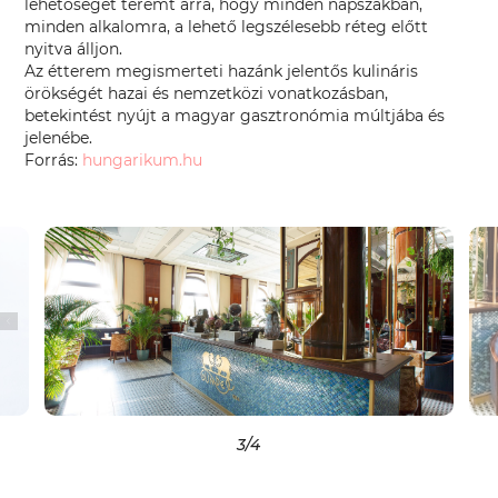
lehetőséget teremt arra, hogy minden napszakban,
minden alkalomra, a lehető legszélesebb réteg előtt
nyitva álljon.
Az étterem megismerteti hazánk jelentős kulináris
örökségét hazai és nemzetközi vonatkozásban,
betekintést nyújt a magyar gasztronómia múltjába és
jelenébe.
Forrás:
hungarikum.hu
3
/4