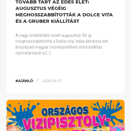
TOVÁBB TART AZ ÉDES ÉLET:
AUGUSZTUS VÉGÉIG
MEGHOSSZABBÍTOTTÁK A DOLCE VITA
ÉS A GRUBER KIÁLLÍTÁST
A nagy érdeklődés miatt augusztus 30-ig
meghosszabbította a Dolce vita. Itália élménye két
évszázad magyar művészetében című kiállítás
nyitvatartását a […]
/
#AJÁNLÓ
2026.08.07.