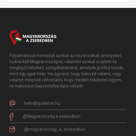
Folyamatosan keressük azokat az eszenciákat, amelyeket
tudnia kell Magyarországról, valamint azokat a rejtett és
meglepő helyeket, szolgáltatásokat, amelyek profivá teszik,
mint egy igazi helyi. Ha úgy érzi, hogy hiányzik valami, vagy
valamit meg kell változtatni, hogy minden tökéletes legyen,
ne habozzon kapcsolatba lépni velünk!
hello@guideme.hu
@Magyarország.a.zsebedben
@magyarorszag_a_zsebedben