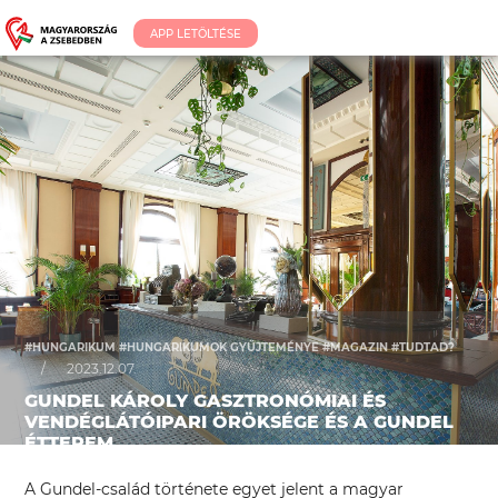
APP LETÖLTÉSE
#HUNGARIKUM #HUNGARIKUMOK GYŰJTEMÉNYE #MAGAZIN #TUDTAD?
/
2023.12.07.
GUNDEL KÁROLY GASZTRONÓMIAI ÉS
VENDÉGLÁTÓIPARI ÖRÖKSÉGE ÉS A GUNDEL
ÉTTEREM
A Gundel-család története egyet jelent a magyar