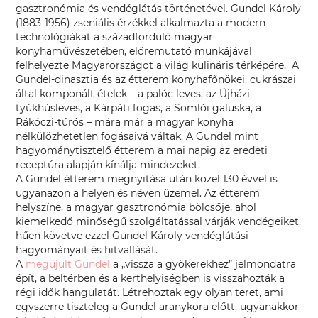
gasztronómia és vendéglátás történetével. Gundel Károly
(1883-1956) zseniális érzékkel alkalmazta a modern
technológiákat a századforduló magyar
konyhaművészetében, előremutató munkájával
felhelyezte Magyarországot a világ kulináris térképére. A
Gundel-dinasztia és az étterem konyhafőnökei, cukrászai
által komponált ételek – a palóc leves, az Újházi-
tyúkhúsleves, a Kárpáti fogas, a Somlói galuska, a
Rákóczi-túrós – mára már a magyar konyha
nélkülözhetetlen fogásaivá váltak. A Gundel mint
hagyománytisztelő étterem a mai napig az eredeti
receptúra alapján kínálja mindezeket.
A Gundel étterem megnyitása után közel 130 évvel is
ugyanazon a helyen és néven üzemel. Az étterem
helyszíne, a magyar gasztronómia bölcsője, ahol
kiemelkedő minőségű szolgáltatással várják vendégeiket,
hűen követve ezzel Gundel Károly vendéglátási
hagyományait és hitvallását.
A
megújult Gundel
a „vissza a gyökerekhez” jelmondatra
épít, a beltérben és a kerthelyiségben is visszahozták a
régi idők hangulatát. Létrehoztak egy olyan teret, ami
egyszerre tiszteleg a Gundel aranykora előtt, ugyanakkor