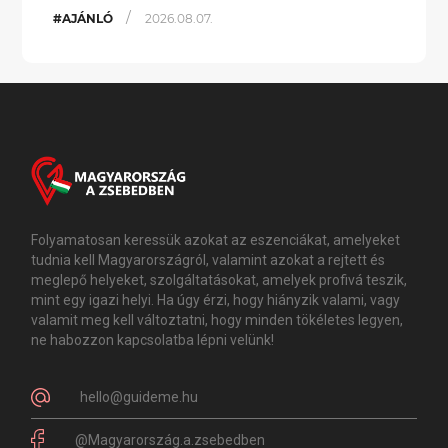
/
#AJÁNLÓ
2026.08.07.
Folyamatosan keressük azokat az eszenciákat, amelyeket
tudnia kell Magyarországról, valamint azokat a rejtett és
meglepő helyeket, szolgáltatásokat, amelyek profivá teszik,
mint egy igazi helyi. Ha úgy érzi, hogy hiányzik valami, vagy
valamit meg kell változtatni, hogy minden tökéletes legyen,
ne habozzon kapcsolatba lépni velünk!
hello@guideme.hu
@Magyarország.a.zsebedben