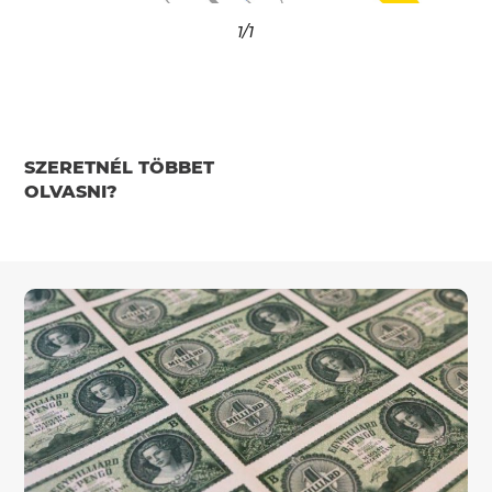
1
/1
SZERETNÉL TÖBBET
OLVASNI?