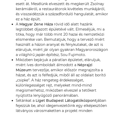
esett át. Mesélünk elveszett és megkerült Zsolnay
kerámiákról, a restaurátorok kivételes munkájáról,
és visszaidézzük a századforduló hangulatát, amikor
ez a ház épült.
A
Magyar Zene Háza
rövid idő alatt hazánk
legtöbbet díjazott épületévé vált. Elmeséljük, mi a
titka, hogy már több mint 20 hazai és nemzetközi
elismerése van. Bemutatjuk, hogy a tervező miért
használt a házon aranyat és fénykutakat, de azt is
eláruljuk, miért jár olyan gyakran Magyaroroszágon
a világhírű japán építész, Sou Fujimoto.
Miközben bejárjuk a páratlan épületet, eláruljuk,
miért íves domboldalt álmodott a
Néprajzi
Múzeum
tervezője, amikor először megrajzolta a
házat, és azt is felfedjük, miből áll az oldalait borító
„csipke”. A ház rengeteg érdekességet,
különlegességet rejt, melyeket mind-mind
megismerhetsz, miközben elveszel a tetőkert
nyújtotta lenyűgöző panorámában.
Sétánkat a
Liget Budapest Látogatóközpont
jában
fejezzük be, ahol idegenvezetőink egy elképesztően
látványos városmaketten a projekt minden