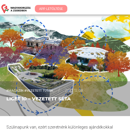
APP LETÖLTÉSE
/
2023.12.08.
#MAGAZIN #VEZETETT TÚRÁK
LIGET 10 – VEZETETT SÉTA
Szülinapunk van, ezért szeretnénk különleges ajándékokkal