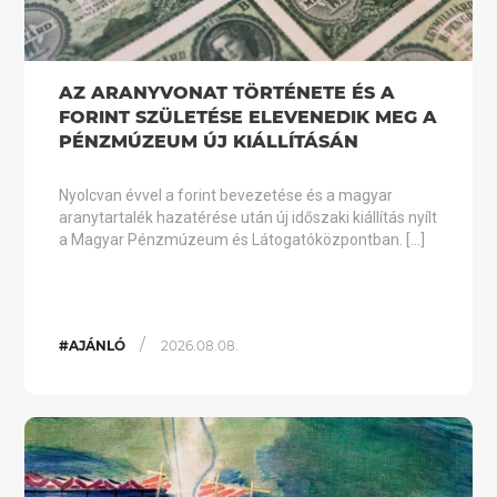
AZ ARANYVONAT TÖRTÉNETE ÉS A
FORINT SZÜLETÉSE ELEVENEDIK MEG A
PÉNZMÚZEUM ÚJ KIÁLLÍTÁSÁN
Nyolcvan évvel a forint bevezetése és a magyar
aranytartalék hazatérése után új időszaki kiállítás nyílt
a Magyar Pénzmúzeum és Látogatóközpontban. […]
/
#AJÁNLÓ
2026.08.08.