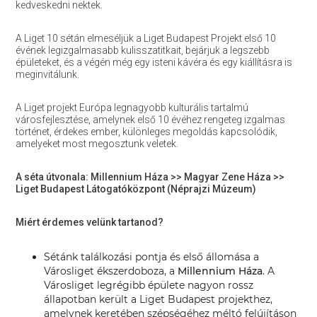
kedveskedni nektek.
A Liget 10 sétán elmeséljük a Liget Budapest Projekt első 10
évének legizgalmasabb kulisszatitkait, bejárjuk a legszebb
épületeket, és a végén még egy isteni kávéra és egy kiállításra is
meginvitálunk.
A Liget projekt Európa legnagyobb kulturális tartalmú
városfejlesztése, amelynek első 10 évéhez rengeteg izgalmas
történet, érdekes ember, különleges megoldás kapcsolódik,
amelyeket most megosztunk veletek.
A séta útvonala: Millennium Háza >> Magyar Zene Háza >>
Liget Budapest Látogatóközpont (Néprajzi Múzeum)
Miért érdemes velünk tartanod?
Sétánk találkozási pontja és első állomása a
Városliget ékszerdoboza, a
Millennium Háza
. A
Városliget legrégibb épülete nagyon rossz
állapotban került a Liget Budapest projekthez,
amelynek keretében szépségéhez méltó felújításon