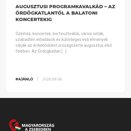
AUGUSZTUSI PROGRAMKAVALKÁD – AZ
ÖRDÖGKATLANTÓL A BALATONI
KONCERTEKIG
Színház, koncertek, borfesztiválok, városi séták,
szabadtéri előadások és különleges esti élmények
várják az érdeklődőket országszerte augusztus első
felében. Az Ördögkatlan […]
/
#AJÁNLÓ
2026.08.06.