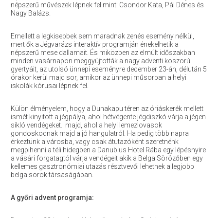
népszerű művészek lépnek fel mint: Csondor Kata, Pál Dénes és
Nagy Balázs.
Emellett a legkisebbek sem maradnak zenés esemény nélkül,
mert ők a Jégvarázs interaktív programján énekelhetik a
népszerű mese dallamait. És miközben az elmúlt időszakban
minden vasárnapon meggyújtották a nagy adventi koszorú
gyertyáit, az utolsó ünnepi eseményre december 23-án, délután 5
órakor kerül majd sor, amikor az ünnepi műsorban a helyi
iskolák kórusai lépnek fel.
Külön élményelem, hogy a Dunakapu téren az óriáskerék mellett
ismét kinyitott a jégpálya, ahol hétvégente jégdiszkó várja a jégen
sikló vendégeket. majd, ahol a helyi lemezlovasok
gondoskodnak majd a jó hangulatról. Ha pedig több napra
érkeztünk a városba, vagy csak átutazóként szeretnénk
megpihenni a téli hidegben a Danubius Hotel Rába egy lépésnyire
a vásári forgatagtól várja vendégeit akik a Belga Sörözőben egy
kellemes gasztronómiai utazás résztvevői lehetnek a legjobb
belga sörök társaságában.
A győri advent programja: