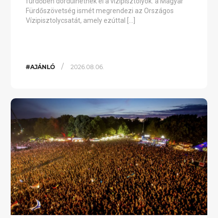
fürdőben dördülhetnek el a vízipisztolyok: a Magyar
Fürdőszövetség ismét megrendezi az Országos
Vízipisztolycsatát, amely ezúttal […]
/
#AJÁNLÓ
2026.08.06.