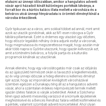
elutazni az ünnepi időszakban, amikor a hangulatos adventi
vásár apró házaiból kínált különleges portékák látványa, a
forralt bor és a kürtös kalács illata mellett a városháza és a
belváros utcái ünnepi fényáradata is örömteli élményt kínál a
városba érkezőknek.
Győr tipikusan az a város, ami sokkal többet ad annál, mint amit
azok az utazók gondolnak, akik az M1-esen robogva a Győr
táblára pillantanak. Ezért is érdemes egy utazást úgy időzíteni,
hogy először legalább néhány órára adjunk esélyt a városnak,
hogy megmutassa és megszerettesse magát, hogy azután már
akár több napra is Győrbe utazzunk, hogy igazán kiélvezzük azt,
amit a történelmi belváros, a folyók partja és a kulturális
programok kínálnak az utazóknak.
Annak ellenére, hogy egy városlátogatás már csak az időjárás
és az újjászülető természet okán is tavasztól a legkellemesebb,
az év végi ünnepi időszak a hideg ellenére is kellemes élményt
ígér azzal, hogy az imponálóan kivilágított városházával
szemben egészen a Dunakapu térig áll az a hangulatos adventi
vásár, ahol a számtalan érdekes népművészeti termék mellett
igazán ízletes falatok is várják a betérőket. Akiket a Széchenyi
téren igazi adventi mesevilág varázsol el a környék épületeinek
megfestésével és a Bencés Rendház falára vetített kisfilmekkel és
a pénteki, valamint szombati adventi koncertekkel. Ahol olyan