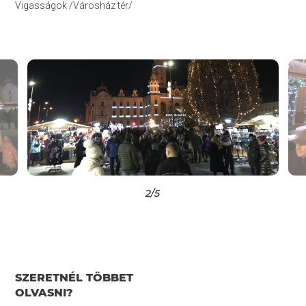
Vigasságok /Városház tér/
2
/5
SZERETNÉL TÖBBET
OLVASNI?