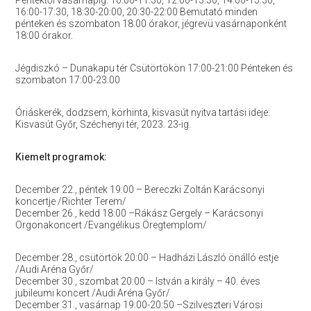
Péntektől vasárnapig: 10:00-11:30, 12:00-13:30, 14:00-15:30,
16:00-17:30, 18:30-20:00, 20:30-22:00 Bemutató minden
pénteken és szombaton 18:00 órakor, jégrevü vasárnaponként
18:00 órakor.
Jégdiszkó – Dunakapu tér Csütörtökön 17:00-21:00 Pénteken és
szombaton 17:00-23:00
Óriáskerék, dodzsem, körhinta, kisvasút nyitva tartási ideje:
Kisvasút Győr, Széchenyi tér, 2023. 23-ig.
Kiemelt programok:
December 22., péntek 19:00 – Bereczki Zoltán Karácsonyi
koncertje /Richter Terem/
December 26., kedd 18:00 –Rákász Gergely – Karácsonyi
Orgonakoncert /Evangélikus Öregtemplom/
December 28., csütörtök 20:00 – Hadházi László önálló estje
/Audi Aréna Győr/
December 30., szombat 20:00 – István a király – 40. éves
jubileumi koncert /Audi Aréna Győr/
December 31., vasárnap 19:00-20:50 –Szilveszteri Városi