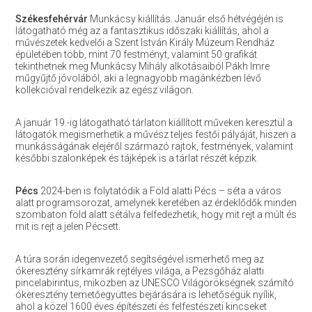
Székesfehérvár
Munkácsy kiállítás. Január első hétvégéjén is
látogatható még az a fantasztikus időszaki kiállítás, ahol a
művészetek kedvelői a Szent István Király Múzeum Rendház
épületében több, mint 70 festményt, valamint 50 grafikát
tekinthetnek meg Munkácsy Mihály alkotásaiból Pákh Imre
műgyűjtő jóvolából, aki a legnagyobb magánkézben lévő
kollekcióval rendelkezik az egész világon.
A január 19.-ig látogatható tárlaton kiállított műveken keresztül a
látogatók megismerhetik a művész teljes festői pályáját, hiszen a
munkásságának elejéről származó rajtok, festmények, valamint
későbbi szalonképek és tájképek is a tárlat részét képzik.
Pécs
2024-ben is folytatódik a Föld alatti Pécs – séta a város
alatt programsorozat, amelynek keretében az érdeklődők minden
szombaton föld alatt sétálva felfedezhetik, hogy mit rejt a múlt és
mit is rejt a jelen Pécsett.
A túra során idegenvezető segítségével ismerhető meg az
ókeresztény sírkamrák rejtélyes világa, a Pezsgőház alatti
pincelabirintus, miközben az UNESCO Világörökségnek számító
ókeresztény temetőegyüttes bejárására is lehetőségük nyílik,
ahol a közel 1600 éves építészeti és felfestészeti kincseket