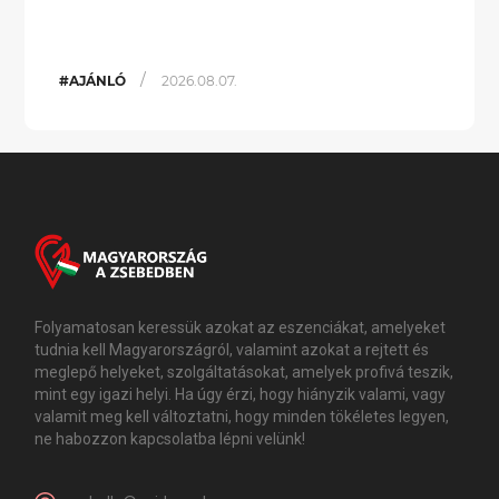
/
#AJÁNLÓ
2026.08.07.
Folyamatosan keressük azokat az eszenciákat, amelyeket
tudnia kell Magyarországról, valamint azokat a rejtett és
meglepő helyeket, szolgáltatásokat, amelyek profivá teszik,
mint egy igazi helyi. Ha úgy érzi, hogy hiányzik valami, vagy
valamit meg kell változtatni, hogy minden tökéletes legyen,
ne habozzon kapcsolatba lépni velünk!