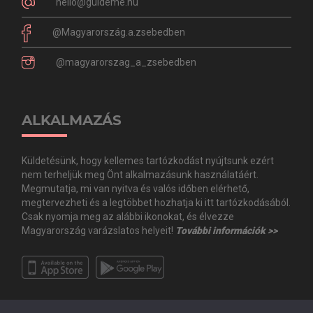
hello@guideme.hu
@Magyarország.a.zsebedben
@magyarorszag_a_zsebedben
ALKALMAZÁS
Küldetésünk, hogy kellemes tartózkodást nyújtsunk ezért
nem terheljük meg Önt alkalmazásunk használatáért.
Megmutatja, mi van nyitva és valós időben elérhető,
megtervezheti és a legtöbbet hozhatja ki itt tartózkodásából.
Csak nyomja meg az alábbi ikonokat, és élvezze
Magyarország varázslatos helyeit!
További információk >>