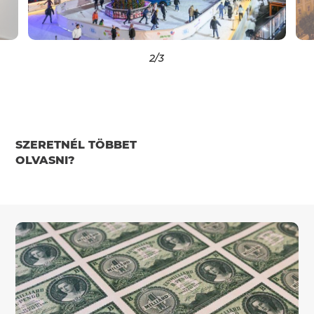
2
/3
SZERETNÉL TÖBBET
OLVASNI?