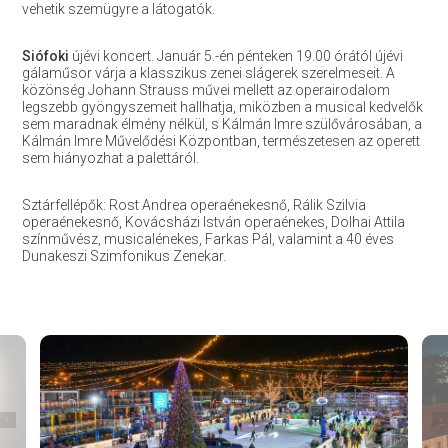
vehetik szemügyre a látogatók.
Siófoki
újévi koncert. Január 5.-én pénteken 19.00 órától újévi
gálaműsor várja a klasszikus zenei slágerek szerelmeseit. A
közönség Johann Strauss művei mellett az operairodalom
legszebb gyöngyszemeit hallhatja, miközben a musical kedvelők
sem maradnak élmény nélkül, s Kálmán Imre szülővárosában, a
Kálmán Imre Művelődési Központban, természetesen az operett
sem hiányozhat a palettáról.
Sztárfellépők: Rost Andrea operaénekesnő, Rálik Szilvia
operaénekesnő, Kovácsházi István operaénekes, Dolhai Attila
színművész, musicalénekes, Farkas Pál, valamint a 40 éves
Dunakeszi Szimfonikus Zenekar.