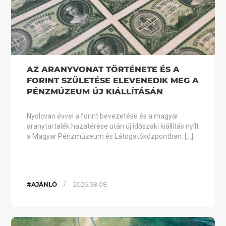
AZ ARANYVONAT TÖRTÉNETE ÉS A
FORINT SZÜLETÉSE ELEVENEDIK MEG A
PÉNZMÚZEUM ÚJ KIÁLLÍTÁSÁN
Nyolcvan évvel a forint bevezetése és a magyar
aranytartalék hazatérése után új időszaki kiállítás nyílt
a Magyar Pénzmúzeum és Látogatóközpontban. […]
/
#AJÁNLÓ
2026.08.08.