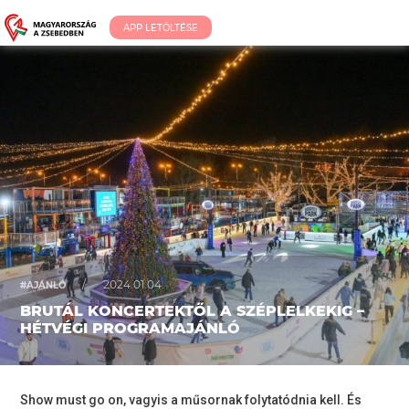
APP LETÖLTÉSE
/
2024.01.04.
#AJÁNLÓ
BRUTÁL KONCERTEKTŐL A SZÉPLELKEKIG –
HÉTVÉGI PROGRAMAJÁNLÓ
Show must go on, vagyis a műsornak folytatódnia kell. És