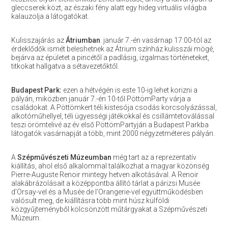
gleccserek közt, az északi fény alatt egy hideg virtuális világba
kalauzolja a látogatókat.
Kulisszajárás az
Átriumban
. január 7.-én vasárnap 17:00-tól az
érdeklődők ismét beleshetnek az Átrium színház kulisszái mögé,
bejárva az épületet a pincétől a padlásig, izgalmas történeteket,
titkokat hallgatva a sétavezetőktől.
Budapest Park:
ezen a hétvégén is este 10-ig lehet korizni a
pályán, miközben január 7.-én 10-től PöttömParty várja a
családokat. A Pöttömkert téli kistesója csodás korcsolyázással,
alkotóműhellyel, téli ügyességi játékokkal és csillámtetoválással
teszi örömtelivé az év első PöttömPartyján a Budapest Parkba
látogatók vasárnapját a több, mint 2000 négyzetméteres pályán.
A
Szépművészeti Múzeumban
még tart az a reprezentatív
kiállítás, ahol első alkalommal találkozhat a magyar közönség
Pierre-Auguste Renoir mintegy hetven alkotásával. A Renoir
alakábrázolásait a középpontba állító tárlat a párizsi Musée
d’Orsay-vel és a Musée de l’Orangerie-vel együttműködésben
valósult meg, de kiállításra több mint húsz külföldi
közgyűjteményből kölcsönzött műtárgyakat a Szépművészeti
Múzeum.