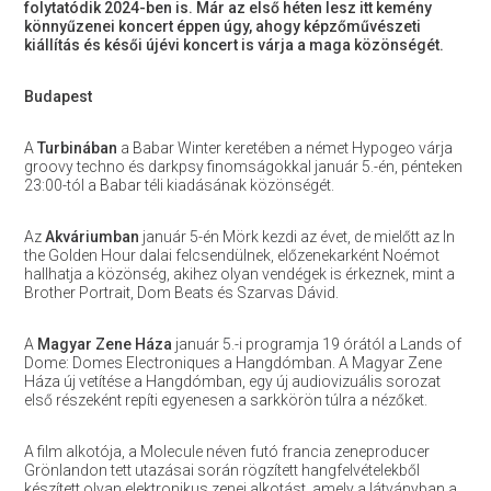
folytatódik 2024-ben is. Már az első héten lesz itt kemény
könnyűzenei koncert éppen úgy, ahogy képzőművészeti
kiállítás és késői újévi koncert is várja a maga közönségét.
Budapest
A
Turbinában
a Babar Winter keretében a német Hypogeo várja
groovy techno és darkpsy finomságokkal január 5.-én, pénteken
23:00-tól a Babar téli kiadásának közönségét.
Az
Akváriumban
január 5-én Mörk kezdi az évet, de mielőtt az In
the Golden Hour dalai felcsendülnek, előzenekarként Noémot
hallhatja a közönség, akihez olyan vendégek is érkeznek, mint a
Brother Portrait, Dom Beats és Szarvas Dávid.
A
Magyar Zene Háza
január 5.-i programja 19 órától a Lands of
Dome: Domes Electroniques a Hangdómban. A Magyar Zene
Háza új vetítése a Hangdómban, egy új audiovizuális sorozat
első részeként repíti egyenesen a sarkkörön túlra a nézőket.
A film alkotója, a Molecule néven futó francia zeneproducer
Grönlandon tett utazásai során rögzített hangfelvételekből
készített olyan elektronikus zenei alkotást, amely a látványban a