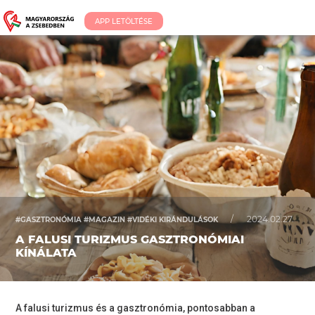
APP LETÖLTÉSE
/
2024.02.27.
#GASZTRONÓMIA #MAGAZIN #VIDÉKI KIRÁNDULÁSOK
A FALUSI TURIZMUS GASZTRONÓMIAI
KÍNÁLATA
A falusi turizmus és a gasztronómia, pontosabban a