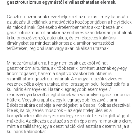
gasztroturizmus egymástól elválaszthatatlan elemek.
Gasztroturizmusnak nevezhetjük azt az utazást, mely kapcsán
az utazás úticéljának a motivációs középpontjában a helyi ételek
és italok állnak. Szélesebb értelemben tehát akkor beszélünk
gasztroturizmusról, amikor az emberek szándékosan próbálnak
ki különböző vonzó, autentikus, és emlékezetes kulináris
élményeket és mindezt akkor teszik, amikor nemzetközi
területeken, regionálisan vagy akár lokálisan utaznak.
Mindez rámutat arra, hogy nem csak azokból válhat
gasztronómiai turista, aki többezer kilométert utaznak egy-egy
finom fogásért, hanem a saját vonzáskörzetünkben is
számíthatunk gasztroturistának. A magyar utazók szívesen
vesznek célba olyan utakat, ahol országon belül fedezhetik fel a
kulináris élményeket. Hazánk legnagyobb eseményei /
rendezvényei között a legtöbbnek van valamilyen gasztronómiai
háttere. Vegyük alapul az egyik legnagyobb fesztivált, ami
Békéscsabára csábítja a vendégeket, a Csabai Kolbászfesztivál.
Ételek, italok, zenés műsorok – az egész település és a
környékbeli szálláshelyek mindegyike szinte teljes foglaltsággal
működik. Az étkezés az utazás során épp annyira markáns elem,
mint a szálláshely, így a desztináció kiválasztása determinálja a
kulináris kalandokat.