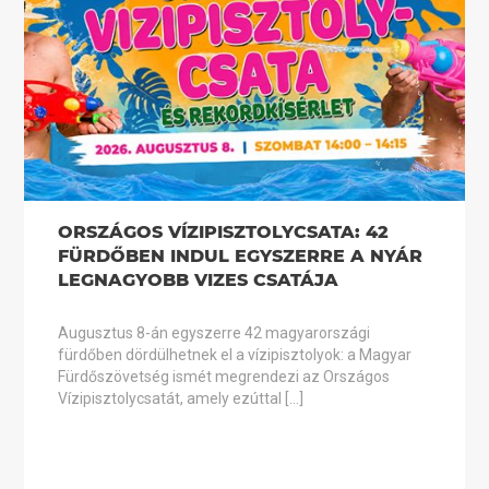
ORSZÁGOS VÍZIPISZTOLYCSATA: 42
FÜRDŐBEN INDUL EGYSZERRE A NYÁR
LEGNAGYOBB VIZES CSATÁJA
Augusztus 8-án egyszerre 42 magyarországi
fürdőben dördülhetnek el a vízipisztolyok: a Magyar
Fürdőszövetség ismét megrendezi az Országos
Vízipisztolycsatát, amely ezúttal […]