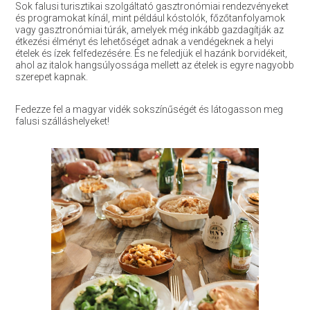
Sok falusi turisztikai szolgáltató gasztronómiai rendezvényeket
és programokat kínál, mint például kóstolók, főzőtanfolyamok
vagy gasztronómiai túrák, amelyek még inkább gazdagítják az
étkezési élményt és lehetőséget adnak a vendégeknek a helyi
ételek és ízek felfedezésére. És ne feledjük el hazánk borvidékeit,
ahol az italok hangsúlyossága mellett az ételek is egyre nagyobb
szerepet kapnak.
Fedezze fel a magyar vidék sokszínűségét és látogasson meg
falusi szálláshelyeket!