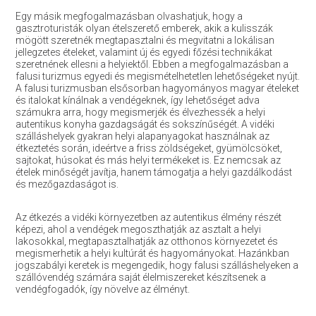
Egy másik megfogalmazásban olvashatjuk, hogy a
gasztroturisták olyan ételszerető emberek, akik a kulisszák
mögött szeretnék megtapasztalni és megvitatni a lokálisan
jellegzetes ételeket, valamint új és egyedi főzési technikákat
szeretnének ellesni a helyiektől. Ebben a megfogalmazásban a
falusi turizmus egyedi és megismételhetetlen lehetőségeket nyújt.
A falusi turizmusban elsősorban hagyományos magyar ételeket
és italokat kínálnak a vendégeknek, így lehetőséget adva
számukra arra, hogy megismerjék és élvezhessék a helyi
autentikus konyha gazdagságát és sokszínűségét. A vidéki
szálláshelyek gyakran helyi alapanyagokat használnak az
étkeztetés során, ideértve a friss zöldségeket, gyümölcsöket,
sajtokat, húsokat és más helyi termékeket is. Ez nemcsak az
ételek minőségét javítja, hanem támogatja a helyi gazdálkodást
és mezőgazdaságot is.
Az étkezés a vidéki környezetben az autentikus élmény részét
képezi, ahol a vendégek megoszthatják az asztalt a helyi
lakosokkal, megtapasztalhatják az otthonos környezetet és
megismerhetik a helyi kultúrát és hagyományokat. Hazánkban
jogszabályi keretek is megengedik, hogy falusi szálláshelyeken a
szállóvendég számára saját élelmiszereket készítsenek a
vendégfogadók, így növelve az élményt.