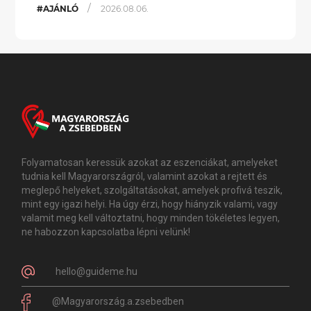
/
#AJÁNLÓ
2026.08.06.
Folyamatosan keressük azokat az eszenciákat, amelyeket
tudnia kell Magyarországról, valamint azokat a rejtett és
meglepő helyeket, szolgáltatásokat, amelyek profivá teszik,
mint egy igazi helyi. Ha úgy érzi, hogy hiányzik valami, vagy
valamit meg kell változtatni, hogy minden tökéletes legyen,
ne habozzon kapcsolatba lépni velünk!
hello@guideme.hu
@Magyarország.a.zsebedben