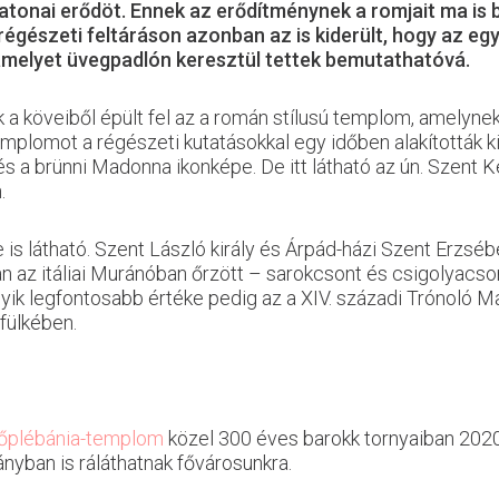
atonai erődöt. Ennek az erődítménynek a romjait ma is b
gészeti feltáráson azonban az is kiderült, hogy az eg
 amelyet üvegpadlón keresztül tettek bemutathatóvá.
 a köveiből épült fel az a román stílusú templom, amelynek 
plomot a régészeti kutatásokkal egy időben alakították 
és a brünni Madonna ikonképe. De itt látható az ún. Szent K
.
 látható. Szent László király és Árpád-házi Szent Erzsébe
 az itáliai Muránóban őrzött – sarokcsont és csigolyacsont
 egyik legfontosabb értéke pedig az a XIV. századi Trónol
fülkében.
őplébánia-templom
közel 300 éves barokk tornyaiban 2020 
ányban is ráláthatnak fővárosunkra.