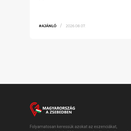
/
#AJÁNLÓ
2026.08.07.
Folyamatosan keressük azokat az eszenciákat,