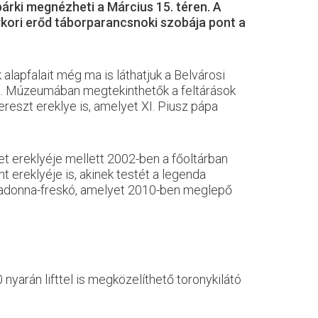
árki megnézheti a Március 15. téren. A
ykori erőd táborparancsnoki szobája pont a
alapfalait még ma is láthatjuk a Belvárosi
ki. Múzeumában megtekinthetők a feltárások
ereszt ereklye is, amelyet XI. Piusz pápa
t ereklyéje mellett 2002-ben a főoltárban
 ereklyéje is, akinek testét a legenda
ó Madonna-freskó, amelyet 2010-ben meglepő
nyarán lifttel is megközelíthető toronykilátó