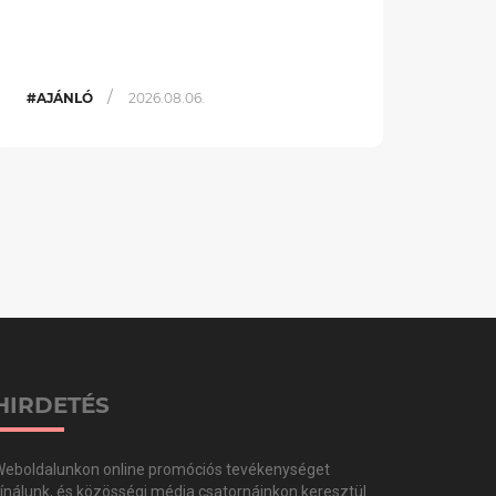
/
#AJÁNLÓ
2026.08.06.
HIRDETÉS
eboldalunkon online promóciós tevékenységet
ínálunk, és közösségi média csatornáinkon keresztül