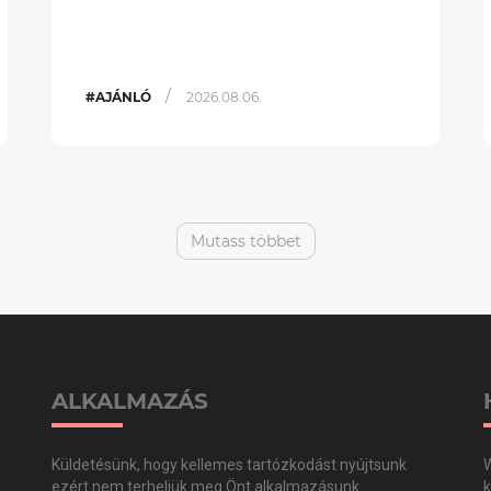
/
#AJÁNLÓ
2026.08.06.
Mutass többet
ALKALMAZÁS
Küldetésünk, hogy kellemes tartózkodást nyújtsunk
W
ezért nem terheljük meg Önt alkalmazásunk
k