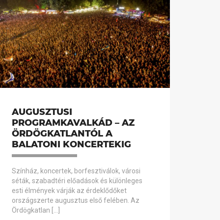
AUGUSZTUSI
PROGRAMKAVALKÁD – AZ
ÖRDÖGKATLANTÓL A
BALATONI KONCERTEKIG
Színház, koncertek, borfesztiválok, városi
séták, szabadtéri előadások és különleges
esti élmények várják az érdeklődőket
országszerte augusztus első felében. Az
Ördögkatlan […]