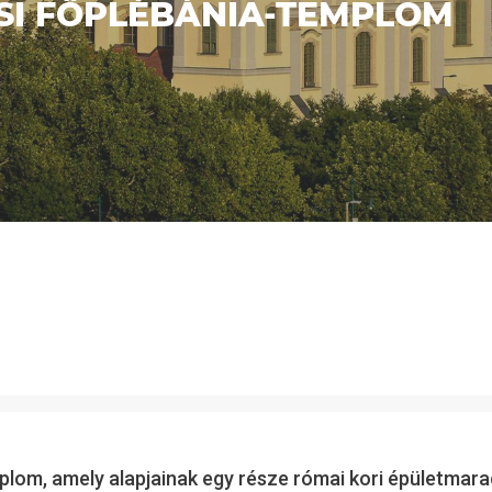
SI FŐPLÉBÁNIA-TEMPLOM
templom, amely alapjainak egy része római kori épületm