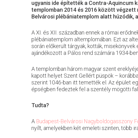
ugyanis ide építették a Contra-Aquincum k
templomban 2014 és 2016 között végzett ré
Belvárosi plébániatemplom alatt húzódik,
A XI. és XII. században ennek a római erődnek
plébániatemplom altemplomában. Ezt az altem
során előkerült tárgyak, kották, misekönyvek 
ajándékozott a Pálos rend számára 1934-ben
A templomban három magyar szent ereklyéje is
kapott helyet Szent Gellért püspök – korábban
szerint 1046-ban itt temették el. Az épület
épségben fedeztek fel a szentély mögötti fal
Tudta?
A
Budapest-Belvárosi Nagyboldogasszony F
nyílt, amelyekben két emeleti szinten, több ir