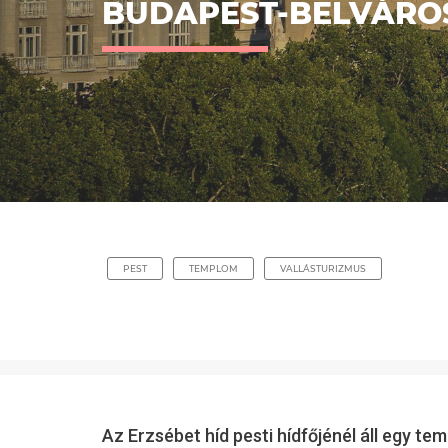
BUDAPEST-BELVÁRO
PEST
TEMPLOM
VALLÁSTURIZMUS
Az Erzsébet híd pesti hídfőjénél áll egy 