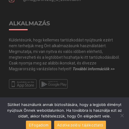
ALKALMAZÁS
Küldetésünk, hogy kellemes tartózkodást nyújtsunk ezért
nem terheljük meg Önt alkalmazásunk használatáért.
Megmutatja, mi van nyitva és valós időben elérhető,
megtervezheti és a legtöbbet hozhatja ki itt tartózkodásából.
Csak nyomja meg az alábbi ikonokat, és élvezze
Magyarország varázslatos helyeit!
További információk >>
Sütiket használunk annak biztosítására, hogy a legjobb élményt
nyújtsuk Önnek weboldalunkon. Ha továbbra is használja ezt az
oldalt, akkor feltételezzük, hogy Ön elégedett vele.
Copyright © Minden jog fenntartva. 2020 Guide.Me Kft. | Magyarország a
Elfogadom
Adatkezelési tájékoztató
zsebedben