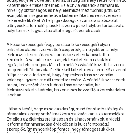
Budapest jelent kivételt, ahol az ország bármely részéről érkező
kistermelők értékesíthetnek. Ez előny a vásárlók számára is,
mivel így biztonságos és helyi élelmiszerhez tudnak jutni, sőt
akár jobban megismerhetik a kistermelőket, és rendszeresen
felkereshetik őket. A helyi gazdaságok számára is abszolút
előnyösek a termelői piacok hiszen a pénz helyben tartásával a
helyi termék fogyasztás által megerősödnek azok.
A kosárközösségek (vagy bevásárló közösségek) olyan
önkéntes alapon szerveződő csoportok, amelyekben a helyi
élelmiszer termelők és vásárlók közvetlen kapcsolatba
kerülnek. A vásárlói közösségek tekintetében is kialakul
egyfajta tehermegosztás a termelő és vásárló között, hiszen a
megrendelt “dobozokat” előre kell kifizetni és a termelő aszerint
állítja össze a tartalmát, hogy épp milyen friss szezonális
zöldsége, gyümölcse áll rendelkezésére. A vásárlói közösségek
tagjai, kedvezőbb áron tudnak friss szezonális, bio
élelmiszereket vásárolni, hiszen nincs közvetítő a kereskedelmi
láncban.
Látható tehát, hogy mind gazdasági, mind fenntarthatósági és
társadalmi szempontból mekkora szükség van a kistermelőkre.
Emellett az élelmiszerellátásban és a hagyományok, a vidéki
létforma fennmaradása érdekében is kulcsfontosságú
szereplők, így mindenképp fontos, hogy támogassuk őket.