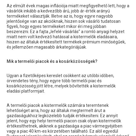
Az elmúlt évek magas inflációja miatt megfigyelhető lett, hogy a
vásárlók inkább a kedvezőbb árú, jobb ár-érték arányú
termékeket választják. Illetve az is, hogy egyre nagyobb
jelentősége van az akcióknak, hiszen sok vásárló tudatosan
figyeli, hogy egyes termékeket mikor éri meg jobban
beszerezni. Ez a fajta „lefelé vásárlás” a romló anyagi helyzet
miatt nem volt kedvező hatással a kistermelők eladásaira,
hiszen az általuk értékesített termékek prémium minőségűek,
és jellemzően magasabb árkategóriájúak.
Mik a termelői piacok és a kosárközösségek?
Ugyan a fizetőképes kereslet csökkent az utóbbi időben,
örvendetes tény, hogy egyre több termelői piac és
kosárközösség jött létre, melyek bővítették a kistermelők
eladási platformjait.
A termelői piacok a kistermelők számára teremtenek
lehetőséget arra, hogy az általuk megtermelt árut a
gazdaságukhoz legközelebb tudják értékesíteni. Ez annyit
jelent, hogy egy helyi termelői piacon csak olyan kistermelők
értékesíthetnek, akiknek a gazdasága a piac vármegyéjében
vagy a piac 40 km-es körzetében található. Ez alól egyedül