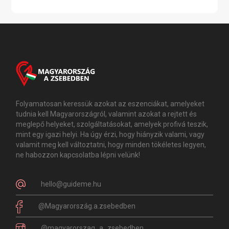
Folyamatosan keressük azokat az eszenciákat, amelyeket
tudnia kell Magyarországról, valamint azokat a rejtett és
meglepő helyeket, szolgáltatásokat, amelyek profivá teszik,
mint egy igazi helyi. Ha úgy érzi, hogy hiányzik valami, vagy
valamit meg kell változtatni, hogy minden tökéletes legyen,
ne habozzon kapcsolatba lépni velünk!
hello@guideme.hu
@Magyarország.a.zsebedben
@magyarorszag_a_zsebedben