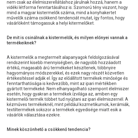
nem csak az élelmiszerellátáshoz járulnak hozzá, hanem a
vidéki létforma fenntartásához is. Szomorú tény viszont, hogy
mind a magyar kistermelők száma, mind a konyhakertet
művelők száma csökkenő tendenciát mutat, így fontos, hogy
vásárlóként támogassuk a helyi kitermelőket.
De mit is csinálnak a kistermelők, és milyen előnyei vannak a
termékeiknek?
A kistermelők a megtermelt alapanyagok feldolgozásával
rendszerint kisebb mennyiségben, de nagyobb hozzáadott
értékű, magasabb árú termékeket készítenek, többnyire
hagyományos módszerekkel, és ezek nagy részét közvetlen
értékesítéssel adják el. Így az előállított termékek minősége és
fenntarthatósága is kedvezőbb, mint az ipari mértékben
gyártott termékeké. Nem elhanyagolható szempont élelmiszer
esetén, hogy gyakran a termékek ízvilága az, amiben egy
kistermelői termék többet tud nyújtani az ipari élelmiszernél. A
kézműves termékeknél, mint például kozmetikumok, kerámiák,
textiltermékek sokszor a termékek egyedisége miatt esik a
vásárlók választása ezekre.
Minek köszönhető a csökkenő tendencia?