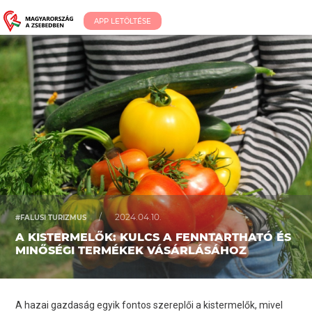
APP LETÖLTÉSE
/
2024.04.10.
#FALUSI TURIZMUS
A KISTERMELŐK: KULCS A FENNTARTHATÓ ÉS
MINŐSÉGI TERMÉKEK VÁSÁRLÁSÁHOZ
A hazai gazdaság egyik fontos szereplői a kistermelők, mivel