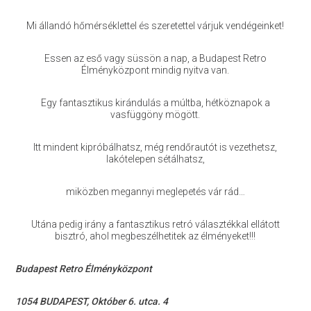
Mi állandó hőmérséklettel és szeretettel várjuk vendégeinket!
Essen az eső vagy süssön a nap, a Budapest Retro
Élményközpont mindig nyitva van.
Egy fantasztikus kirándulás a múltba, hétköznapok a
vasfüggöny mögött.
Itt mindent kipróbálhatsz, még rendőrautót is vezethetsz,
lakótelepen sétálhatsz,
miközben megannyi meglepetés vár rád…
Utána pedig irány a fantasztikus retró választékkal ellátott
bisztró, ahol megbeszélhetitek az élményeket!!!
Budapest Retro Élményközpont
1054 BUDAPEST, Október 6. utca. 4