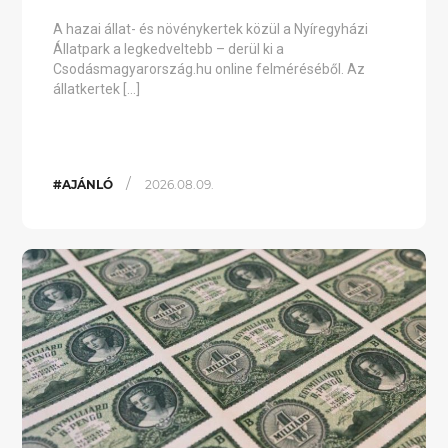
A hazai állat- és növénykertek közül a Nyíregyházi
Állatpark a legkedveltebb – derül ki a
Csodásmagyarország.hu online felméréséből. Az
állatkertek […]
/
#AJÁNLÓ
2026.08.09.