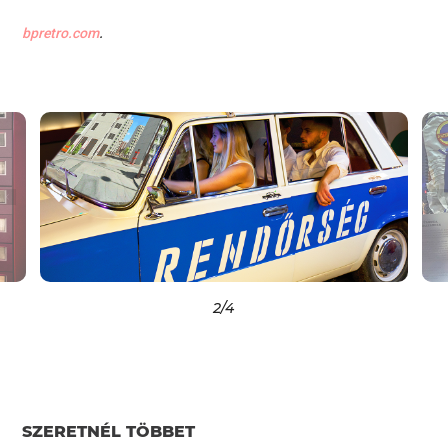
bpretro.com
.
2
/4
SZERETNÉL TÖBBET