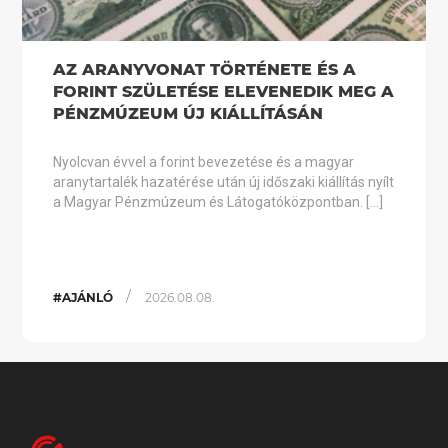
AZ ARANYVONAT TÖRTÉNETE ÉS A
FORINT SZÜLETÉSE ELEVENEDIK MEG A
PÉNZMÚZEUM ÚJ KIÁLLÍTÁSÁN
Nyolcvan évvel a forint bevezetése és a magyar
aranytartalék hazatérése után új időszaki kiállítás nyílt
a Magyar Pénzmúzeum és Látogatóközpontban. […]
/
#AJÁNLÓ
2026.08.08.