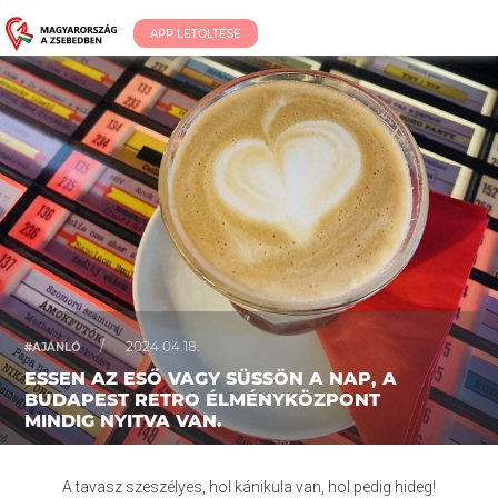
APP LETÖLTÉSE
/
2024.04.18.
#AJÁNLÓ
ESSEN AZ ESŐ VAGY SÜSSÖN A NAP, A
BUDAPEST RETRO ÉLMÉNYKÖZPONT
MINDIG NYITVA VAN.
A tavasz szeszélyes, hol kánikula van, hol pedig hideg!