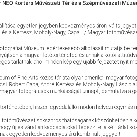
– NEO Kortárs Művészeti Tér és a Szépművészeti Múzeum 
kiállítása egyetlen jegyben kedvezményes áron: válts jeg
és a Kertész, Moholy-Nagy, Capa… / Magyar fotóművészek
Fotográfiai Múzeum legértékesebb alkotásait mutatja be t
yújtson a magyar fotótörténetbe és annak alkotói attitűd
ges tárlatnak, ahol minden kép egy újabb fejezetet nyit m
 of Fine Arts közös tárlata olyan amerikai-magyar fotográ
si, Robert Capa, André Kertész és Moholy-Nagy László al
 magyar fotográfusok munkásságát ünnepli, bemutatva a g
 történetében, hiszen egyedülálló módon helyezi egymás me
fotóművészet sokszorosíthatóságának köszönhetően a két ki
hogy új és váratlan kapcsolatokat fedezz fel a két tárlat kö
snak egyetlen kedvezményes árú kombinált jeggyel!