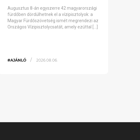
Augusztus 8-án egyszerre 42 magyarországi
fürdőben dördülhetnek el a vízipisztolyok: a
Magyar Fürdőszövetség ismét megrendezi az
Országos Vízipisztolycsatát, amely ezúttal […]
/
#AJÁNLÓ
2026.08.06.