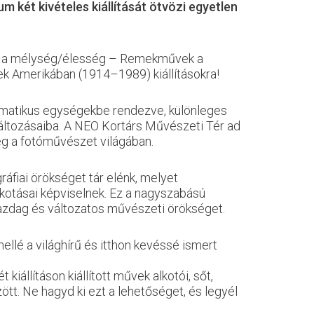
két kivételes kiállítását ötvözi egyetlen
yet a mélység/élesség – Remekművek a
 Amerikában (1914–1989) kiállításokra!
ematikus egységekbe rendezve, különleges
változásaiba. A NEO Kortárs Művészeti Tér ad
eg a fotóművészet világában.
fiai örökséget tár elénk, melyet
kotásai képviselnek. Ez a nagyszabású
azdag és változatos művészeti örökséget.
llé a világhírű és itthon kevéssé ismert
állításon kiállított művek alkotói, sőt,
zött. Ne hagyd ki ezt a lehetőséget, és legyél