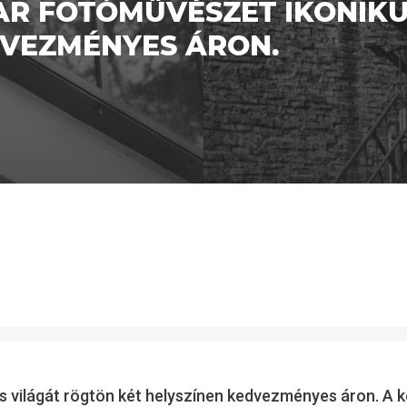
AR FOTÓMŰVÉSZET IKONIK
DVEZMÉNYES ÁRON.
 világát rögtön két helyszínen kedvezményes áron. A k