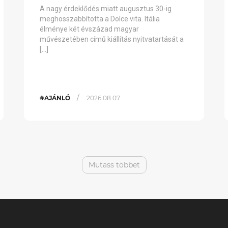
A nagy érdeklődés miatt augusztus 30-ig
meghosszabbította a Dolce vita. Itália
élménye két évszázad magyar
művészetében című kiállítás nyitvatartását a
[…]
/
#AJÁNLÓ
2026.08.07.
Mutass többet