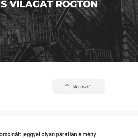
US VILÁGÁT RÖGTÖN
Megosztás
ombinált jeggyel olyan páratlan élmény