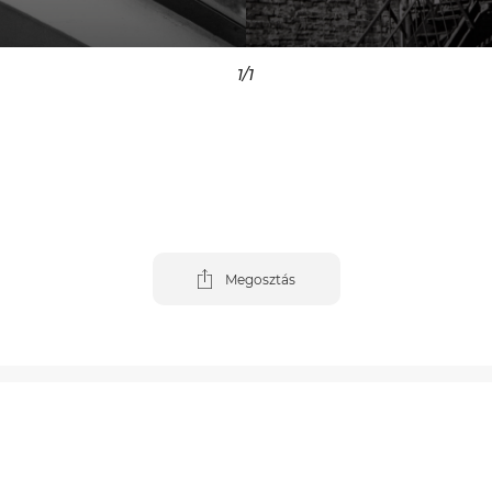
1
/1
Megosztás