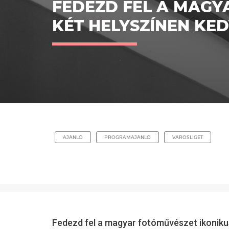
FEDEZD FEL A MAGY
KÉT HELYSZÍNEN KE
AJÁNLÓ
PROGRAMAJÁNLÓ
VÁROSLIGET
Fedezd fel a magyar fotóművészet ikonikus