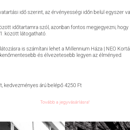
tvatartási idő szerint, az érvényességi időn belül egyszer v
özött időtartamra szól, azonban fontos megjegyezni, hogy
1. között látogatható.
ozásra is számítani lehet a Millennium Háza | NEO Kortárs
 zökkenőmentesebb és élvezetesebb legyen az élményed.
 Ft, kedvezményes árú belépő 4250 Ft
Tovább a jegyvásárlásra!