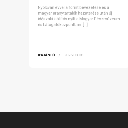
Nyolcvan évvel a forint bevezetése és a
magyar aranytartalék hazatérése után új
időszaki kiállítás nyílt a Magyar Pénzmúzeum
és Látogatóközpontban. […]
/
#AJÁNLÓ
2026.08.08.