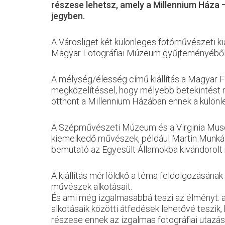
részese lehetsz, amely a Millennium Háza 
jegyben.
A Városliget két különleges fotóművészeti 
Magyar Fotográfiai Múzeum gyűjteményéből 
A mélység/élesség című kiállítás a Magyar 
megközelítéssel, hogy mélyebb betekintést n
otthont a Millennium Házában ennek a különle
A Szépművészeti Múzeum és a Virginia Museum
kiemelkedő művészek, például Martin Munkác
bemutató az Egyesült Államokba kivándorolt
A kiállítás mérföldkő a téma feldolgozásának
művészek alkotásait.
És ami még izgalmasabbá teszi az élményt: a 
alkotásaik közötti átfedések lehetővé teszik, 
részese ennek az izgalmas fotográfiai utazá