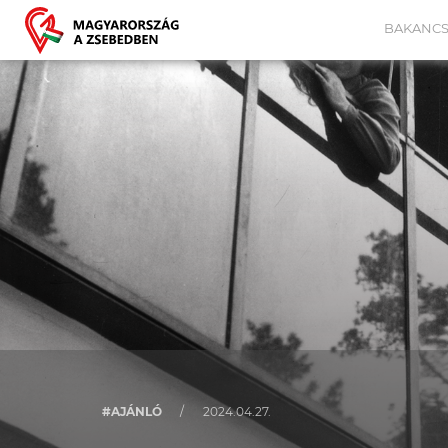
BAKANCS
#AJÁNLÓ
/
2024.04.27.