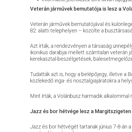
Veterán járművek bemutatója is lesz a Vo
Veterán járművek bemutatójával és különlege
82. alatti telephelyen – közölte a busztársa
Azt írták, a rendezvényen a társaság ünnepély
ikonikus darabjai mellett számtalan veterán j
kerekasztal-beszélgetések, balesetmegelőzés
Tudatták azt is, hogy a belépőjegy, illetve a
közlekedő inga- és nosztalgiajáratokra a hely
Mint írták, a Volánbusz harmadik alkalommal 
Jazz és bor hétvége lesz a Margitszigeten
Jazz és bor hétvégét tartanak június 7-8-án 