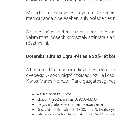
Mint írták, a Testnevelési Egyetem Rekreáció
medicinlabda cipelésében, súlylökésben és m
Az Egészségszigeten a szentendrei Egészségf
valamint az idősebb korosztály számára ajánl
részt venni.
Botanikai túra az Ugrai-rét és a Sző-rét k
A botanikai túra mocsarak között és száraz 
gyepekig. A sok virágzó ritkaság közül a kos
Körös-Maros Nemzeti Park Igazgatóság meg
A túra hossza: 5 km.
Időpont: 2024. június 8. 9.00-13.00.
Helyszín/találkozó: Bihari Madárvárta
Részvételi díj: Felnőtt: 1.500,- Ft/fő; Diák, ny
Információ, jelentkezés: Biró István tájegys