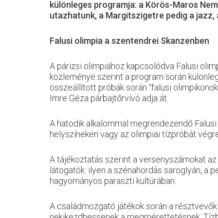
különleges programja: a Körös-Maros Nemz
utazhatunk, a Margitszigetre pedig a jazz,
Falusi olimpia a szentendrei Skanzenben
A párizsi olimpiához kapcsolódva Falusi oli
közleménye szerint a program során különle
összeállított próbák során “falusi olimpikono
Imre Géza párbajtőrvívó adja át.
A hatodik alkalommal megrendezendő Falusi o
helyszíneken vagy az olimpiai tízpróbát végr
A tájékoztatás szerint a versenyszámokat az 
látogatók: ilyen a szénahordás saroglyán, a p
hagyományos paraszti kultúrában.
A családmozgató játékok során a résztvevők e
nekikezdhessenek a megmérettetésnek. Tízből 