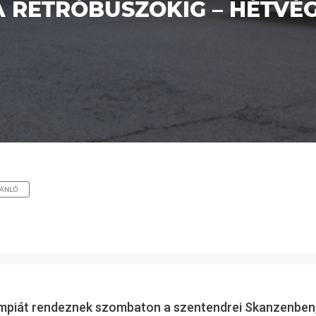
 A RETRÓBUSZOKIG – HÉTV
JÁNLÓ
limpiát rendeznek szombaton a szentendrei Skanzenben,