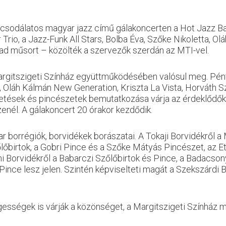
csodálatos magyar jazz című gálakoncerten a Hot Jazz Ba
r Trio, a Jazz-Funk All Stars, Bolba Éva, Szőke Nikoletta, O
 ad műsort – közölték a szervezők szerdán az MTI-vel.
rgitszigeti Színház együttműködésében valósul meg. Pén
et, Oláh Kálmán New Generation, Kriszta La Vista, Horváth 
lgetések és pincészetek bemutatkozása várja az érdeklőd
zenél. A gálakoncert 20 órakor kezdődik.
r borrégiók, borvidékek borászatai. A Tokaji Borvidékről a
lőbirtok, a Gobri Pince és a Szőke Mátyás Pincészet, az E
 Borvidékről a Babarczi Szőlőbirtok és Pince, a Badacsony
ince lesz jelen. Szintén képviselteti magát a Szekszárdi 
gességek is várják a közönséget, a Margitszigeti Színház 