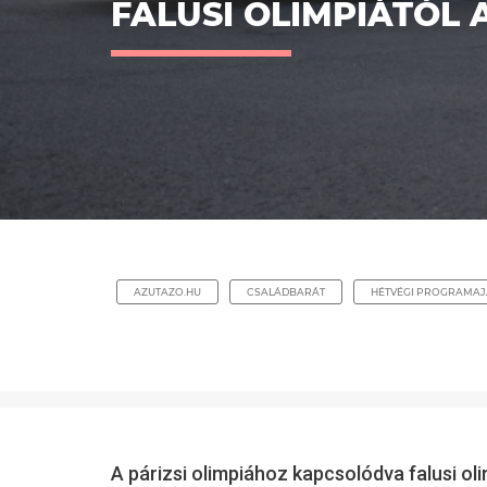
FALUSI OLIMPIÁTÓL
AZUTAZO.HU
CSALÁDBARÁT
HÉTVÉGI PROGRAMA
A párizsi olimpiához kapcsolódva falusi o