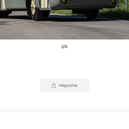
3
/4
Megosztás