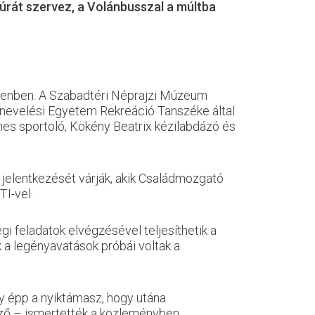
úrát szervez, a Volánbusszal a múltba
nzenben. A Szabadtéri Néprajzi Múzeum
tnevelési Egyetem Rekreáció Tanszéke által
rmes sportoló, Kökény Beatrix kézilabdázó és
 jelentkezését várják, akik Családmozgató
TI-vel.
i feladatok elvégzésével teljesíthetik a
k a legényavatások próbái voltak a
gy épp a nyiktámasz, hogy utána
tűző – ismertették a közleményben.