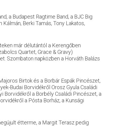
nd, a Budapest Ragtime Band, a BJC Big
láh Kálmán, Berki Tamás, Tony Lakatos,
teken már délutántól a Kerengőben
Szabolcs Quartet, Grace & Gravy)
őket. Szombaton napközben a Horváth Balázs
 Majoros Birtok és a Borbár Espák Pincészet,
tyek-Budai Borvidékről Orosz Gyula Családi
i Borvidékről a Borbély Családi Pincészet, a
Borvidékről a Pósta Borház, a Kunsági
megújult étterme, a Margit Terasz pedig