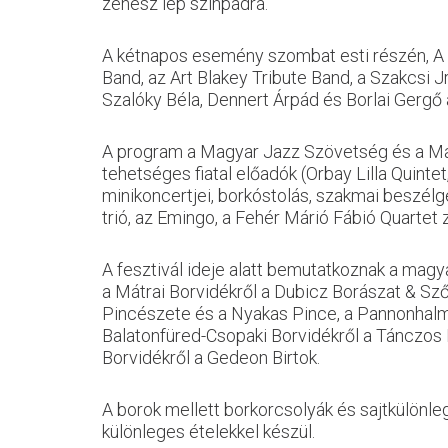
zenész lép színpadra.
A kétnapos esemény szombat esti részén, A 
Band, az Art Blakey Tribute Band, a Szakcsi J
Szalóky Béla, Dennert Árpád és Borlai Gergő
A program a Magyar Jazz Szövetség és a Ma
tehetséges fiatal előadók (Orbay Lilla Quint
minikoncertjei, borkóstolás, szakmai beszé
trió, az Emingo, a Fehér Márió Fábió Quartet 
A fesztivál ideje alatt bemutatkoznak a magya
a Mátrai Borvidékről a Dubicz Borászat & Sző
Pincészete és a Nyakas Pince, a Pannonhalmi
Balatonfüred-Csopaki Borvidékről a Tánczos P
Borvidékről a Gedeon Birtok.
A borok mellett borkorcsolyák és sajtkülönle
különleges ételekkel készül.