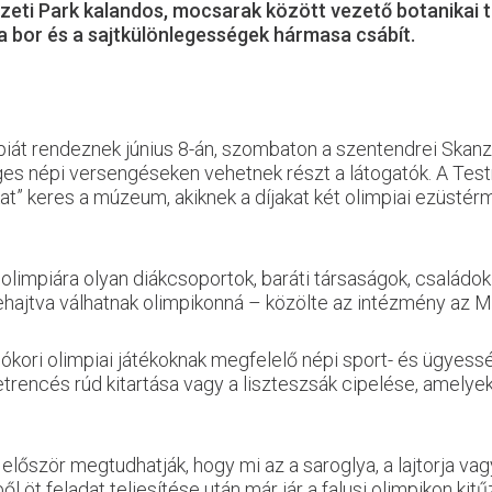
eti Park kalandos, mocsarak között vezető botanikai t
 a bor és a sajtkülönlegességek hármasa csábít.
mpiát rendeznek június 8-án, szombaton a szentendrei Ska
ges népi versengéseken vehetnek részt a látogatók. A Tes
kat” keres a múzeum, akiknek a díjakat két olimpiai ezüsté
limpiára olyan diákcsoportok, baráti társaságok, családok
ehajtva válhatnak olimpikonná – közölte az intézmény az M
ókori olimpiai játékoknak megfelelő népi sport- és ügyesség
etrencés rúd kitartása vagy a liszteszsák cipelése, amelye
lőször megtudhatják, hogy mi az a saroglya, a lajtorja va
öt feladat teljesítése után már jár a falusi olimpikon ki