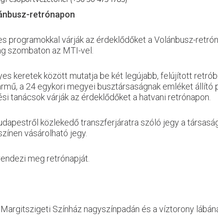
lánbusz-retrónapon
s programokkal várják az érdeklődőket a Volánbusz-retróna
ság szombaton az MTI-vel.
es keretek között mutatja be két legújabb, felújított retró
ármű, a 24 egykori megyei busztársaságnak emléket állító p
i tanácsok várják az érdeklődőket a hatvani retrónapon.
 Budapestről közlekedő transzferjáratra szóló jegy a társa
színen vásárolható jegy.
rendezi meg retrónapját.
a Margitszigeti Színház nagyszínpadán és a víztorony lábán