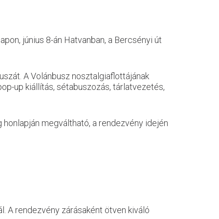
pon, június 8-án Hatvanban, a Bercsényi út
buszát. A Volánbusz nosztalgiaflottájának
op-up kiállítás, sétabuszozás, tárlatvezetés,
ság honlapján megváltható, a rendezvény idején
ál. A rendezvény zárásaként ötven kiváló