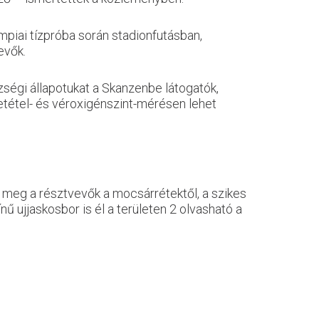
mpiai tízpróba során stadionfutásban,
evők.
ségi állapotukat a Skanzenbe látogatók,
etétel- és véroxigénszint-mérésen lehet
 meg a résztvevők a mocsárrétektől, a szikes
 ujjaskosbor is él a területen 2 olvasható a