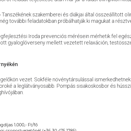
 Tanszékének szakemberei és diákjai által összeállított oli
ég további feladatokban próbálhatják ki magukat a résztv
ejlesztési Iroda prevenciós mérésein mérhetik fel egész
ott gyaloglóverseny mellett vezetett relaxáción, testössz
örnyékén
legelőkön vezet. Sokféle növénytársulással ismerkedhetnek
boroké a leglátványosabb. Pompás sisakoskosbor és hússzínű
hívójában.
ugdíjas 1.000,- Ft/fő
égi csoportvezetőnél (+36 30 475 1785)