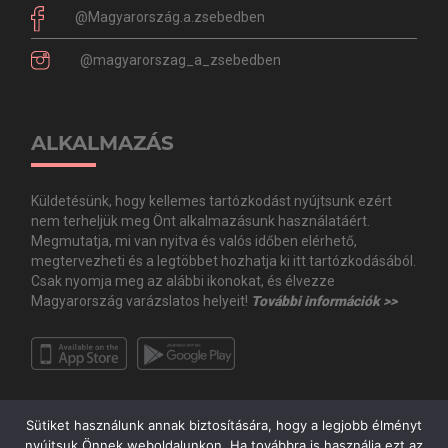
@Magyarország.a.zsebedben
@magyarorszag_a_zsebedben
ALKALMAZÁS
Küldetésünk, hogy kellemes tartózkodást nyújtsunk ezért
nem terheljük meg Önt alkalmazásunk használatáért.
Megmutatja, mi van nyitva és valós időben elérhető,
megtervezheti és a legtöbbet hozhatja ki itt tartózkodásából.
Csak nyomja meg az alábbi ikonokat, és élvezze
Magyarország varázslatos helyeit!
További információk >>
Sütiket használunk annak biztosítására, hogy a legjobb élményt
nyújtsuk Önnek weboldalunkon. Ha továbbra is használja ezt az