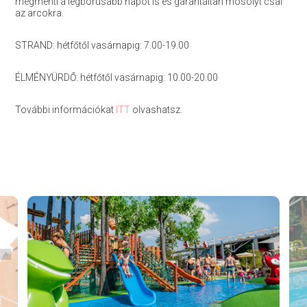
megmenti a legborúsabb napot is és garantáltan mosolyt csal
az arcokra.
STRAND: hétfőtől vasárnapig: 7.00-19.00
ÉLMÉNYÜRDŐ: hétfőtől vasárnapig: 10.00-20.00
További információkat
ITT
olvashatsz.