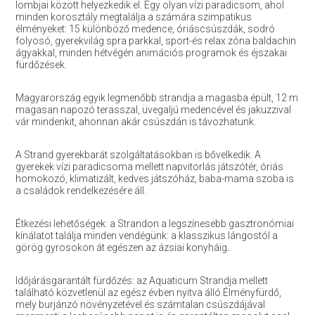
lombjai között helyezkedik el. Egy olyan vízi paradicsom, ahol
minden korosztály megtalálja a számára szimpatikus
élményeket: 15 különböző medence, óriáscsúszdák, sodró
folyosó, gyerekvilág spra parkkal, sport-és relax zóna baldachin
ágyakkal, minden hétvégén animációs programok és éjszakai
fürdőzések.
Magyarország egyik legmenőbb strandja a magasba épült, 12 m
magasan napozó terasszal, üvegaljú medencével és jakuzzival
vár mindenkit, ahonnan akár csúszdán is távozhatunk.
A Strand gyerekbarát szolgáltatásokban is bővelkedik. A
gyerekek vízi paradicsoma mellett napvitorlás játszótér, óriás
homokozó, klimatizált, kedves játszóház, baba-mama szoba is
a családok rendelkezésére áll.
Étkezési lehetőségek: a Strandon a legszínesebb gasztronómiai
kínálatot találja minden vendégünk: a klasszikus lángostól a
görög gyrosokon át egészen az ázsiai konyháig
.
Időjárásgarantált fürdőzés: az Aquaticum Strandja mellett
található közvetlenül az egész évben nyitva álló Élményfürdő,
mely burjánzó növényzetével és számtalan csúszdájával