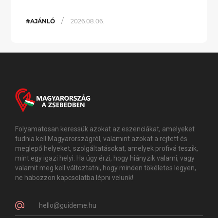
/
#AJÁNLÓ
2026.08.06.
Folyamatosan keressük azokat az eszenciákat, amelyeket
tudnia kell Magyarországról, valamint azokat a rejtett és
meglepő helyeket, szolgáltatásokat, amelyek profivá teszik,
mint egy igazi helyi. Ha úgy érzi, hogy hiányzik valami, vagy
valamit meg kell változtatni, hogy minden tökéletes legyen,
ne habozzon kapcsolatba lépni velünk!
hello@guideme.hu