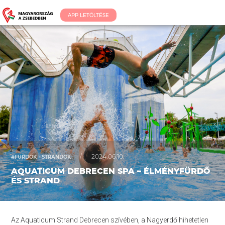
APP LETÖLTÉSE
/
2024.06.10.
#FÜRDŐK - STRANDOK
AQUATICUM DEBRECEN SPA – ÉLMÉNYFÜRDŐ
ÉS STRAND
Az Aquaticum Strand Debrecen szívében, a Nagyerdő hihetetlen