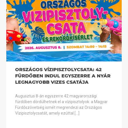
ORSZÁGOS VÍZIPISZTOLYCSATA: 42
FÜRDŐBEN INDUL EGYSZERRE A NYÁR
LEGNAGYOBB VIZES CSATÁJA
Augusztus 8-án egyszerre 42 magyarországi
fürdőben dördülhetnek el a vízipisztolyok: a Magyar
Fürdőszövetség ismét megrendezi az Országos
Vízipisztolycsatát, amely ezúttal […]