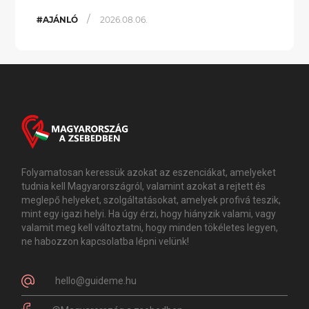
/
#AJÁNLÓ
2026.08.06.
Folyamatosan keressük azokat az eszenciákat, amelyeket
tudnia kell Magyarországról, valamint azokat a rejtett és
meglepő helyeket, szolgáltatásokat, amelyek profivá teszik,
mint egy igazi helyi. Ha úgy érzi, hogy hiányzik valami, vagy
valamit meg kell változtatni, hogy minden tökéletes legyen,
ne habozzon kapcsolatba lépni velünk!
hello@guideme.hu