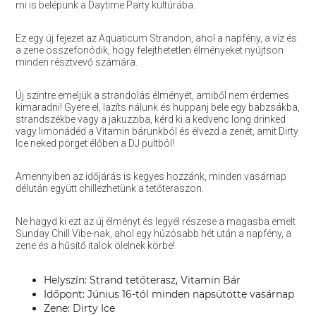
mi is belépünk a Daytime Party kultúrába.
Ez egy új fejezet az Aquaticum Strandon, ahol a napfény, a víz és
a zene összefonódik, hogy felejthetetlen élményeket nyújtson
minden résztvevő számára.
Új szintre emeljük a strandolás élményét, amiből nem érdemes
kimaradni! Gyere el, lazíts nálunk és huppanj bele egy babzsákba,
strandszékbe vagy a jakuzziba, kérd ki a kedvenc long drinked
vagy limonádéd a Vitamin bárunkból és élvezd a zenét, amit Dirty
Ice neked pörget élőben a DJ pultból!
Amennyiben az időjárás is kegyes hozzánk, minden vasárnap
délután együtt chillezhetünk a tetőteraszon.
Ne hagyd ki ezt az új élményt és legyél részese a magasba emelt
Sunday Chill Vibe-nak, ahol egy húzósabb hét után a napfény, a
zene és a hűsítő italok ölelnek körbe!
Helyszín: Strand tetőterasz, Vitamin Bár
Időpont: Június 16-tól minden napsütötte vasárnap
Zene: Dirty Ice