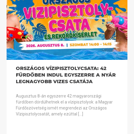
ORSZÁGOS VÍZIPISZTOLYCSATA: 42
FÜRDŐBEN INDUL EGYSZERRE A NYÁR
LEGNAGYOBB VIZES CSATÁJA
Augusztus 8-án egyszerre 42 magyarországi
fürdőben dördülhetnek el a vízipisztolyok: a Magyar
Fürdőszövetség ismét megrendezi az Országos
Vízipisztolycsatát, amely ezúttal […]