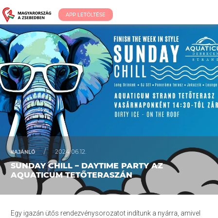
APP LETÖLTÉSE
/
2024.06.12.
#AJÁNLÓ
SUNDAY CHILL – DAYTIME PARTY AZ
AQUATICUM TETŐTERASZÁN
Egy igazán ütős rendezvénysorozatot indítunk a nyárra, amivel