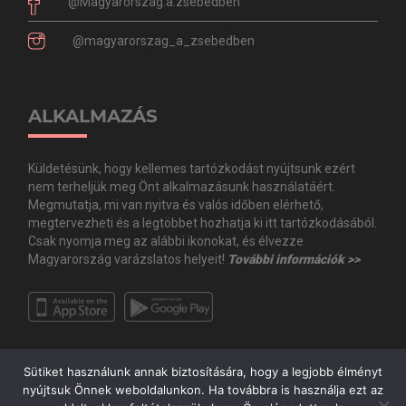
@Magyarország.a.zsebedben
@magyarorszag_a_zsebedben
ALKALMAZÁS
Küldetésünk, hogy kellemes tartózkodást nyújtsunk ezért
nem terheljük meg Önt alkalmazásunk használatáért.
Megmutatja, mi van nyitva és valós időben elérhető,
megtervezheti és a legtöbbet hozhatja ki itt tartózkodásából.
Csak nyomja meg az alábbi ikonokat, és élvezze
Magyarország varázslatos helyeit!
További információk >>
Sütiket használunk annak biztosítására, hogy a legjobb élményt
nyújtsuk Önnek weboldalunkon. Ha továbbra is használja ezt az