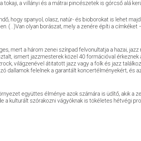
a tokaji, a villányi és a mátrai pincészetek is górcső alá ker
ndő, hogy spanyol, olasz, natúr- és bioborokat is lehet maj
. (…)Van olyan borászat, mely a zenére építi a címkéket – 
es, mert a három zenei színpad felvonultatja a hazai, jaz
apasztalt, ismert jazzmesterek közel 40 formációval érkeznek
azzrock, világzenével átitatott jazz vagy a folk és jazz ta
ó dallamok felelnek a garantált koncertélményekért, és az
környezet együttes élménye azok számára is üdítő, akik a ze
 de a kulturált szórakozni vágyóknak is tökéletes hétvégi pr