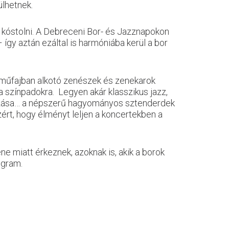
ülhetnek.
d kóstolni. A Debreceni Bor- és Jazznapokon
így aztán ezáltal is harmóniába kerül a bor
z műfajban alkotó zenészek és zenekarok
 a színpadokra. Legyen akár klasszikus jazz,
lálkozása… a népszerű hagyományos sztenderdek
ért, hogy élményt leljen a koncertekben a
ne miatt érkeznek, azoknak is, akik a borok
ogram.