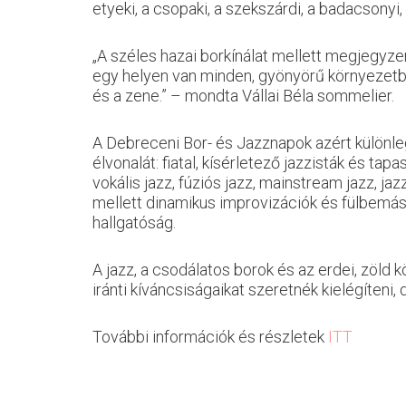
etyeki, a csopaki, a szekszárdi, a badacsonyi, 
„A széles hazai borkínálat mellett megjegyze
egy helyen van minden, gyönyörű környezetben
és a zene.” – mondta Vállai Béla sommelier.
A Debreceni Bor- és Jazznapok azért különleg
élvonalát: fiatal, kísérletező jazzisták és t
vokális jazz, fúziós jazz, mainstream jazz, j
mellett dinamikus improvizációk és fülbemász
hallgatóság.
A jazz, a csodálatos borok és az erdei, zöld 
iránti kíváncsiságaikat szeretnék kielégíteni,
További információk és részletek
ITT