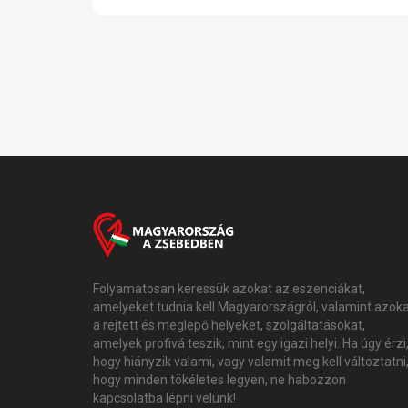
Folyamatosan keressük azokat az eszenciákat,
amelyeket tudnia kell Magyarországról, valamint azok
a rejtett és meglepő helyeket, szolgáltatásokat,
amelyek profivá teszik, mint egy igazi helyi. Ha úgy érzi
hogy hiányzik valami, vagy valamit meg kell változtatni
hogy minden tökéletes legyen, ne habozzon
kapcsolatba lépni velünk!