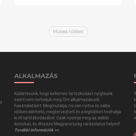
Mutass többet
ALKALMAZÁS
Küldetésünk, hogy kellemes tartózkodást nyújtsunk
W
ezért nem terheljük meg Önt alkalmazásunk
k
at
használatáért. Megmutatja, mi van nyitva és valós
t
időben elérhető, megtervezheti és a legtöbbet hozhatja
l
,
ki itt tartózkodásából. Csak nyomja meg az alábbi
m
,
ikonokat, és élvezze Magyarország varázslatos helyeit!
További információk >>