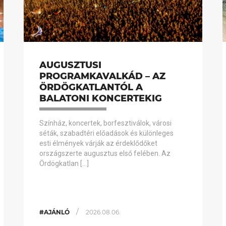
AUGUSZTUSI
PROGRAMKAVALKÁD – AZ
ÖRDÖGKATLANTÓL A
BALATONI KONCERTEKIG
Színház, koncertek, borfesztiválok, városi
séták, szabadtéri előadások és különleges
esti élmények várják az érdeklődőket
országszerte augusztus első felében. Az
Ördögkatlan […]
/
#AJÁNLÓ
2026.08.06.