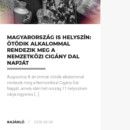
MAGYARORSZÁG IS HELYSZÍN:
ÖTÖDIK ALKALOMMAL
RENDEZIK MEG A
NEMZETKÖZI CIGÁNY DAL
NAPJÁT
Augusztus 8-án immár ötödik alkalommal
rendezik meg a Nemzetközi Cigány Dal
Napját, amely idén hét ország 11 helyszínén
várja ingyenes […]
/
#AJÁNLÓ
2026.08.06.