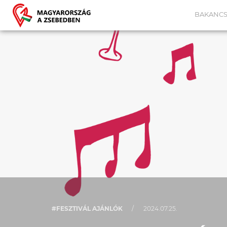
BAKANCS
#FESZTIVÁL AJÁNLÓK
/
2024.07.25.