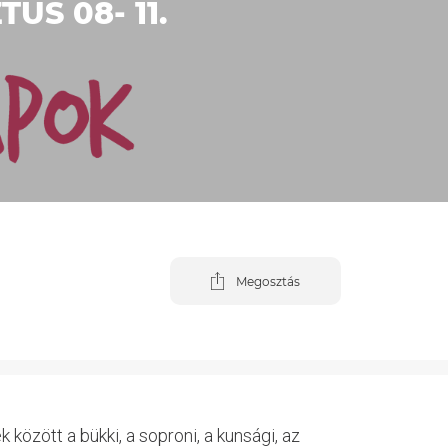
US 08- 11.
Megosztás
özött a bükki, a soproni, a kunsági, az