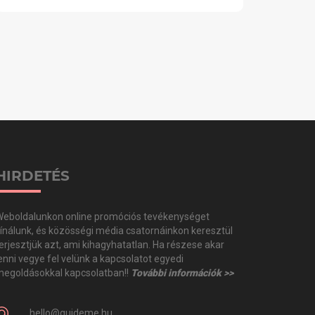
HIRDETÉS
eboldalunkon online promóciós tevékenységet
ínálunk, és közösségi média csatornáinkon keresztül
erjesztjük azt, ami kihagyhatatlan. Ha részese akar
enni vegye fel velünk a kapcsolatot egyedi
egoldásokkal kapcsolatban!!
További információk >>
hello@guideme.hu